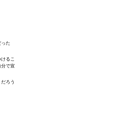
だった
つけるこ
自分で宣
うだろう
。