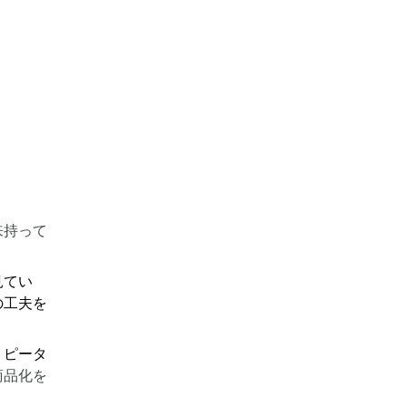
来持って
見てい
の工夫を
リピータ
商品化を