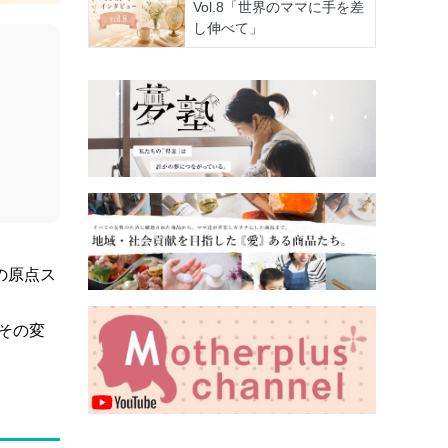
Vol.8「世界のママに手を差
し伸べて」
の原点ス
その変