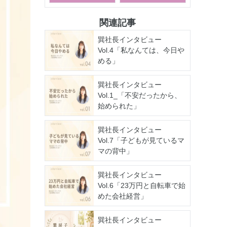
関連記事
巽社長インタビュー
Vol.4「私なんては、今日や
める」
巽社長インタビュー
Vol.1_「不安だったから、
始められた」
巽社長インタビュー
Vol.7「子どもが見ているマ
マの背中」
巽社長インタビュー
Vol.6「23万円と自転車で始
めた会社経営」
巽社長インタビュー