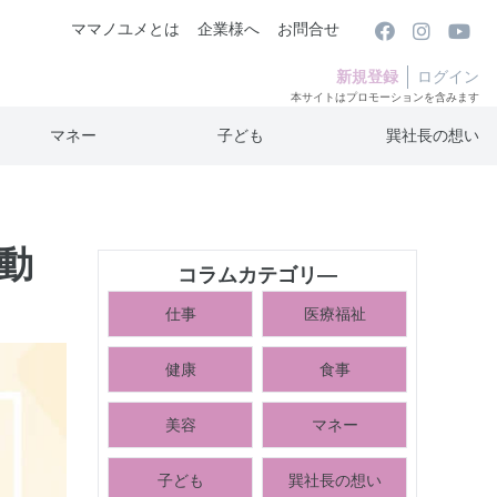
ママノユメとは
企業様へ
お問合せ
新規登録
ログイン
本サイトはプロモーションを含みます
マネー
子ども
巽社長の想い
動
コラムカテゴリ―
仕事
医療福祉
健康
食事
美容
マネー
子ども
巽社長の想い