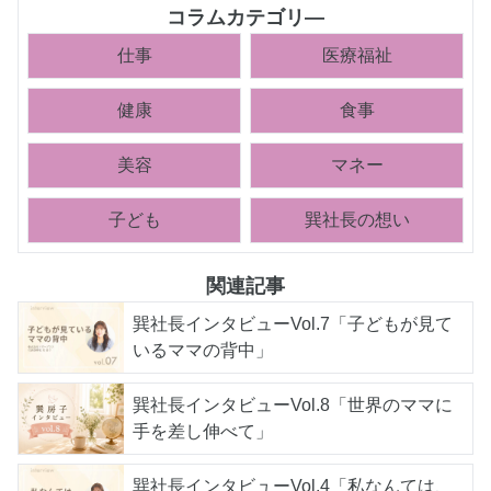
コラムカテゴリ―
仕事
医療福祉
健康
食事
美容
マネー
子ども
巽社長の想い
関連記事
巽社長インタビューVol.7「子どもが見て
いるママの背中」
巽社長インタビューVol.8「世界のママに
手を差し伸べて」
巽社長インタビューVol.4「私なんては、