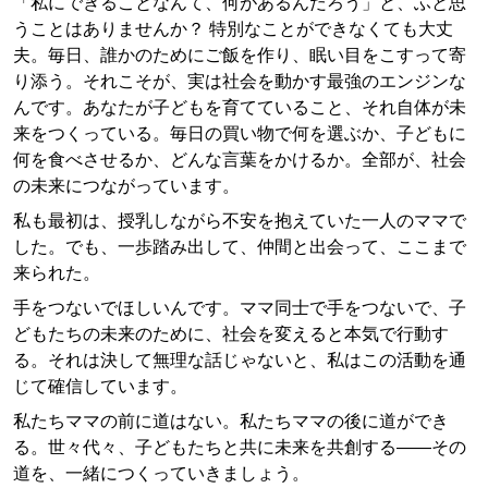
「私にできることなんて、何があるんだろう」と、ふと思
うことはありませんか？ 特別なことができなくても大丈
夫。毎日、誰かのためにご飯を作り、眠い目をこすって寄
り添う。それこそが、実は社会を動かす最強のエンジンな
んです。あなたが子どもを育てていること、それ自体が未
来をつくっている。毎日の買い物で何を選ぶか、子どもに
何を食べさせるか、どんな言葉をかけるか。全部が、社会
の未来につながっています。
私も最初は、授乳しながら不安を抱えていた一人のママで
した。でも、一歩踏み出して、仲間と出会って、ここまで
来られた。
手をつないでほしいんです。ママ同士で手をつないで、子
どもたちの未来のために、社会を変えると本気で行動す
る。それは決して無理な話じゃないと、私はこの活動を通
じて確信しています。
私たちママの前に道はない。私たちママの後に道ができ
る。世々代々、子どもたちと共に未来を共創する——その
道を、一緒につくっていきましょう。