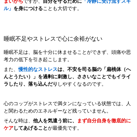
まいがち
ですが、
自分を守るために
「冷静に受け流すスキ
ル」
を身につける
ことも大切です。
睡眠不足やストレスで心に余裕がない
睡眠不足は、脳を十分に休ませることができず、頭痛や思
考力の低下を引き起こします。
また、
慢性的なストレス
は、不安を司る脳の「扁桃体（へ
んとうたい）」を過剰に刺激し、ささいなことでもイライ
ラしたり、落ち込んだり
しやすくなるのです。
心のコップがストレスで満タンになっている状態では、人
と関わるためのエネルギーなど残っていません。
そんな時は、
他人を気遣う前に、
まず自分自身を徹底的に
ケア
してあげること
が最優先です。