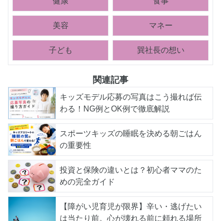
健康
食事
美容
マネー
子ども
巽社長の想い
関連記事
キッズモデル応募の写真はこう撮れば伝
わる！NG例とOK例で徹底解説
スポーツキッズの睡眠を決める朝ごはん
の重要性
投資と保険の違いとは？初心者ママのた
めの完全ガイド
【障がい児育児が限界】辛い・逃げたい
は当たり前。心が壊れる前に頼れる場所