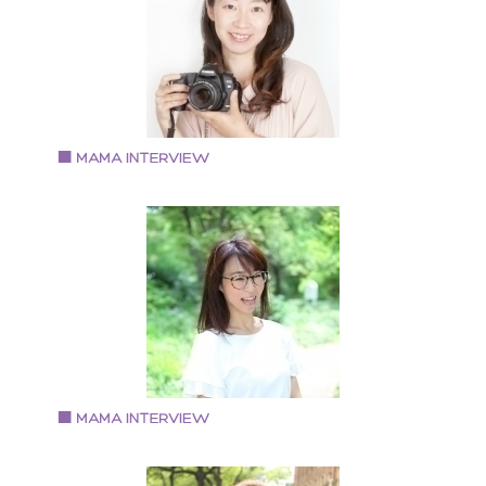
1971年生まれ 大阪市住吉区在住 2000年生まれと2004
生まれの2児の母
Vol.76 2018.11.16
中村篤子さん
camera salon acola 代表
大学卒業後、カメラを趣味で始める。 証券会社退職後
独学でカメラマンに転身、起業。 自宅に作った簡易ス
ジオがママのクチコミで話題になる 現在は、子供撮影
中心に、女性起業家、政治家、演劇舞台など人物を中
に撮影。 メディア掲載・撮影実績 〇毎日新聞 「
供年賀状撮り方講座」 〇ＴＶニュース 「森で子供撮
イベント」 〇西宮阪急 「ベビーマタニティ撮影
ベント」 〇産経新聞社主催「あんふぁん」撮影会 〇阪
Vol.75 2018.11.1
百貨店 「関西キッズコレクション」撮影会
岡本 静花さん