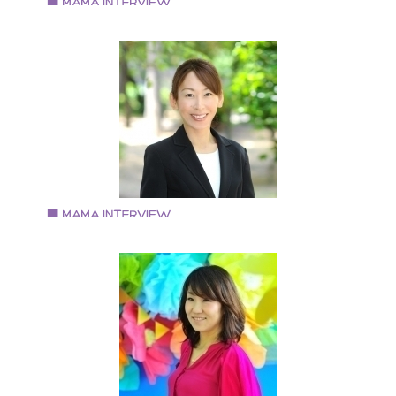
４月高槻市承認第一号民間学童保育室「ＮＰＯ法人ア
タースクールにじのいえ」を開設。 二人の娘を持つ母
Vol.71 2018.9.3
もある。 アフタースクールにじのいえ http://nijino-
中野さおりさん
ie.org/
自宅サロン経営 エステスクール講座講師 服販売
2006年 自宅サロン『ピンポンパール』開業 2011年
「好きな事をお仕事にして有意義な毎日を過ごすママ
ん達」をとエステスクール開校 2012年 『心や身体が
気になれる自分を好きになる講座』開講 2014年 お洋
の相談を受けるうちに服販売開始 2016年 『予約が取
にくいお店作りマンツーマン講座』開講 2018年 更に
を元気にと手相や姓名判断をメニュー化 女児二人のの
マ
Vol.70 2018.8.16
彈正原 由紀さん
キッズマナーインストラクター／プレシャス・マミー
定トレーナー 「忙しいなか読んでる暇ないよ！！ そん
お母さんだからこそ見て欲しい！」 「マナーはお子さ
の財産になります」 キッズマナー講師 彈正原 由紀 無
メルマガ https://www.reservestock.jp/subscribe/86258