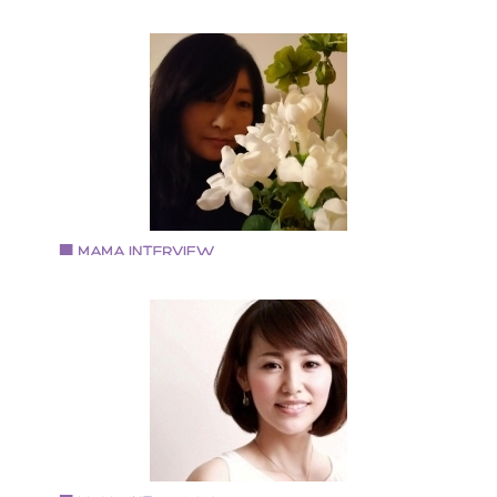
Vol.87 2019.6.1
河内 奈奈さん
『YOGA7』代表『Vegan style Nana』経営
1973年生まれ。O型。蟹座。 ホテル勤務を経てヨガイ
ストラクターになる。 ヴィ―ガンの飲食店経営経験が
り、現在はヨガインストラクターをしながら自宅工房
グルテンフリーのスイーツやパン、マヨネーズなどの
造・販売をしている。
Vol.86 2019.5.1
大瀧ともえさん
フローリスト(atelierstagioneflower主宰)
大阪府出身 中学生と小学生の母 【ブログ】
asflower---tomo 【Instagram】 tomo5177