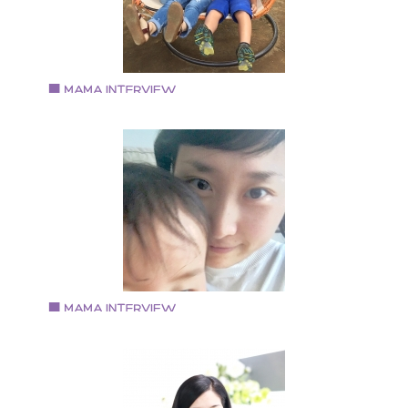
Vol.65 2018.6.1
重田ゆかりさん
フルーツ＆ソープカービング作家
1973年生まれ。 大阪府出身。 食物科の短大を卒業後、
文具メーカーに入社し、現在も勤務。 趣味は、ものづ
りはもちろん、マラソンや山登り・ヨガなど 身体を動
すことも大好きです。 主人と息子2人の4人暮らし。
Atelier awanone として活動中です。
Vol.64 2018.5.16
古谷さやかさん
HARS. アクセサリー作家
主人と子ども3人の5人家族。 アクセサリーショップ