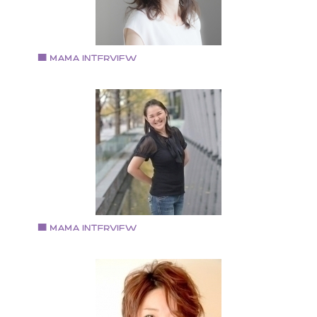
オtricoloreを結成。 サックス・コーラスを担当 公式
HP:http://tricolore-net.jp/
Vol.80 2019.2.1
五十嵐 律子さん
福島県会津若松市出身 転勤族の妻で3児の母 産後ケア
ペシャリスト、チャイルドマインダー、AEAJアロマテ
ピーインストラクター等資格保有 2018年 『Magie du
bonheur』を立ち上げ、女性をサポートするサービス、
ツールを提供
Vol.78 2018.12.19
五十嵐なつみさん
子育て研究会代表 子育て研究家
秋田県出身 ２児のママ 子育て研究会代表として活動