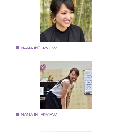
と長男（2019年当時小4）の 3人家族。 短大卒業後、
アーコンダクターとして勤務。 出産を機に退職。専業
婦になる。 自身がお料理教室に通ったことや息子が料
に興味を持ったことがきっかけで、現在は「ぼくとわ
しのおべんとうクラブ」を主宰し、子どもだけで作る
弁当作り教室を大阪で開催。
Vol.90 2019.7.15
山澤 いずみさん
6歳3歳の兄弟の母。食べる事や料理する事が好き。 予
医学食養生士 野菜ソムリエ フードコーディネーター 耳
つぼシニアインストラクター わらべうたベビーマッサ
ジ フォトアルバムコーディネーター
Vol.89 2019.7.1
田中 恵理さん