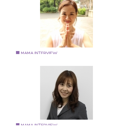
認定プレシャス・マミートレーナー
第1子の子育てに悩んでいた時に㈱プレシャス・マミー
「子育てコーチング」に出会う。 ７年の専業主婦を経
て、介護福祉業界に従事しながら、子育てを学ぶ。 そ
後、「子育てコーチング」を知ってもらいたいという
いから講師を目指す。 現在、コーチ業と並行して介護
として多くの高齢者の方々と接している。 「０～１０
歳まで自分らしく！」をテーマに日々を過ごしている
認定プレシャス・マミートレーナーとして、ｅラーニ
Vol.74 2018.10.15
グ添削・メルマガ・コラムの執筆・サークルを立ち上
押谷 悠実さん
げ、YouTube動画作製、イベントの企画運営を手がけ
妊活Yoga Navigator HARUMIとして活動
る。 個人では月１の各種講座開催、個人セッションを
・これまでに10000回以上のYOGA指導（ヨガ指導歴1
う。 大阪府大阪市出身 大阪在住 現在３児の母。
年、マタニティ・産後ママヨガ指導歴10年） ・子宝整
師(８３パーセントの妊娠率) ・大阪市北区子育て支援
ッスン講師 ・子宝成就の中山寺にて講師を務める（神
新聞掲載） ・阪急東宝グループウメダ
FM「BeHappy789」【弁天ラミの魅せる♪オープンハ
ト】 にてラジオ出演 ・「オンラインフェス 2017」オ
ンライン上でのイベント講師 ・中之島結婚式場
Vol.73 2018.10.5