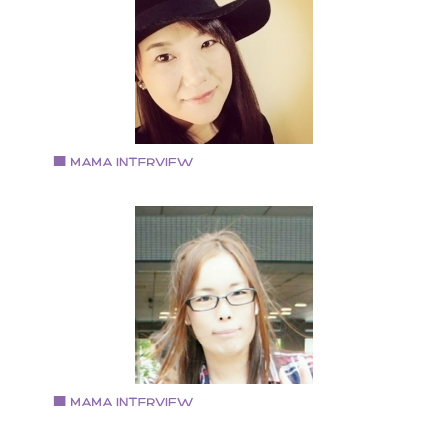
大阪芸術大学 音楽学科 ピアノ科卒業 卒業後、piano
講師として活動すると同時にライセンスを取得 Brillant
Rose お稽古サロンopen 現在、各方面で活動中
Vol.61 2018.4.1
ショウメン ヨウコさん
ヘアアクセサリー＆アクセサリー作家「And you ?」
京都市在住 芸術短大のファッションデザインコースを
てアパレル業界へ 百貨店などで婦人服の販売を行う そ
後縁あってブライダル業界に転職 併設するカフェの責
者を兼任しつつ、結婚式やイベントのコーディネータ
として勤務 出産後も再びブライダル関連の仕事に携わ
も現在は退職し、2014年秋より「And you ?」を立ち上
げ作家活動を開始 小学2年生の息子と主人の3人家族
Vol.60 2018.3.15