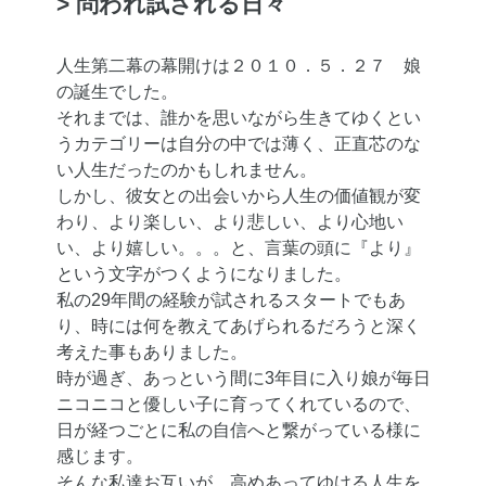
> 問われ試される日々
人生第二幕の幕開けは２０１０．５．２７ 娘
の誕生でした。
それまでは、誰かを思いながら生きてゆくとい
うカテゴリーは自分の中では薄く、正直芯のな
い人生だったのかもしれません。
しかし、彼女との出会いから人生の価値観が変
わり、より楽しい、より悲しい、より心地い
い、より嬉しい。。。と、言葉の頭に『より』
という文字がつくようになりました。
私の29年間の経験が試されるスタートでもあ
り、時には何を教えてあげられるだろうと深く
考えた事もありました。
時が過ぎ、あっという間に3年目に入り娘が毎日
ニコニコと優しい子に育ってくれているので、
日が経つごとに私の自信へと繋がっている様に
感じます。
そんな私達お互いが、高めあってゆける人生を