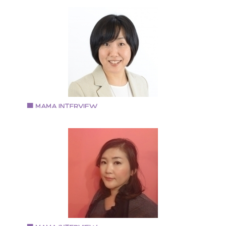
「Lazor Garden Osaka」にてイベント講師 ・陰陽
築城由佳さん
行に基づく食事指導（薬膳インストラクター・だしソ
ついき社労士事務所/㈱ハッピーシェアリング 代表
リエ） ・コーチング・カウンセリング・SBT３級を活
甲南女子大学卒業 大学卒業後、上京し、タレントマネ
したメンタルフォローオンライン相談 ・「元気な赤ち
ジャーを経て派遣社員として職を転々としながら社会
んを授かり育てるための体づくりセミナー」開催
険労務士の資格を取得。 社会保険労務士法人にて７年
勤務。 その間２回の離婚を経験し、２０１６年４月に
元大阪に戻り、独立開業。 面会交流の必要性について
数々の講演の依頼あり。
Vol.72 2018.9.10
宮尾 智美さん
『アフタースクールにじのいえ』経営
１９７６年生まれ。 関西学院大学社会学部卒業 保育士
許・放課後児童支援員認定資格・社会福祉施設長資格
L.S.F.A children’s（乳幼児応急手当）資格を取得。 趣
はピアノ、特技はシンクロナイズドスイミング（ジュ
アオリンピックチーム競技優勝経験あり）。 大学卒業
は社会教育団体で16年間総合職として勤務。 ２０１６