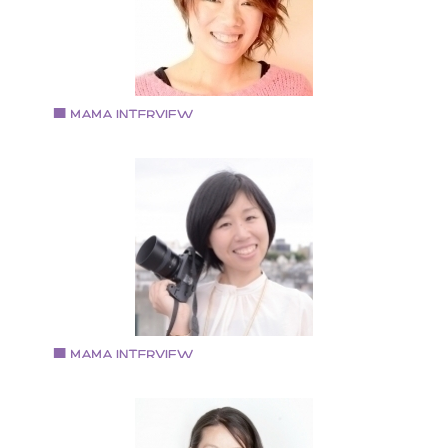
Vol.79 2019.1.15
あずま のあさん
ご神託アーティスト・ボイスヒーラー
1979年生まれ 愛知県出身 大阪府在住 2003年名古
屋・岐阜を中心に音楽活動を開始。 2011年～13年 ボ
スヒーリングアカデミーを東京にて開校。
サンクチュアリ出版にてトークイベン
を開催。 2013年 出産のため活動を休止 2018年 ボ
スセラピストとして活動を再開 現在はカラオケパーテ
ーを毎月開催中。 https://noahvoice.love
Vol.77 2018.12.4
地天 順子さん
親子専門フォトグラファー