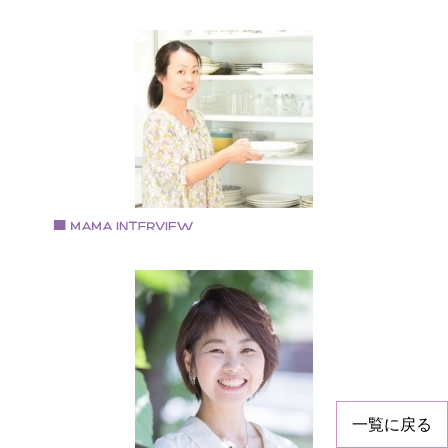
Vol.58 2018.2.20
有田 瞳さん
株式会社マザープラス プランニングチーム
大阪市在住・2児の母 専業主婦から2014年より株式会
マザープラスで働く
Vol.57 2018.2.1
小田中 美穂さん
整理収納・カラーアドバイザー
1977年生まれ。兵庫県三田市在住。 10年間の専業主婦
活を経て、一念発起。 2017年、整理収納アドバイザー
カラータイプインストラクターの資格を取得。 三田マ
講師グループに所属し、主に三田市を中心に活動。 自
サロンでは、お片付けやカラータイプの講座で、 ママ
一覧に戻る
お片付けと子育てのモヤモヤ・イライラから 解放・自