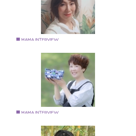
ン 代表取締役社長 作詞、脚本、ラジオパーソナリティ
どもマルチに手掛ける。 ミュージシャンとしての活動
他、子育てや生き方のセミナーなどで共育プログラム
講演、提供している。
Vol.92 2019.8.16
片山 方子さん
短大卒業後モロゾフ、メニュー開発部にてフレンチと
ャイニーズの融合レシピ考案 ホリデイイン南海2階ウ
ディング&パーティ&ブッフェのチーフパティシエ パン
ーキ専門店「mg」にてフードコーディネーター 本町ト
トクッキングスクール講師 八尾市パティシエ岡田にて
ティシエ 八尾リラクゼーションサロン店長、スタッフ
修トレーナー兼任
Vol.91 2019.8.1
持田 亜友美さん
1973年京都生まれ。大阪市在住。 トロンボーン奏者の