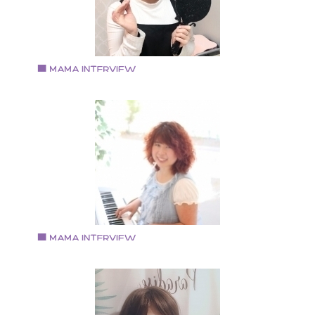
Vol.94 2019.9.17
中原 和子さん
ビューティーサロンemire 代表
大阪美容専門学校卒業後、京都や東京の美容院、サロ
で働いた後出産。 地元大阪でマツエク業界に。子連れ
通えるサロンを目指し、プライベートサロン《emire》
オープン。 ビューティーサロンemire 代表
Vol.93 2019.9.2
今安志保さん
・ピアニスト 作詞作曲 脚本家 ・赤ちゃんの笑顔ソムリ
エ ・感性共育 講師 ・株式会社オーリーコーポレーショ