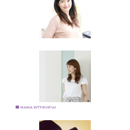
HARS.としてイベント出店をしている。 枚方市を中心
活動を展開。
Vol.63 2018.5.1
藤内真由美さん
Embellir Mayumi 主宰
大阪府豊中市在住。 小学生2人と主人の4人家族 2015
に勤めていた会社を退職後、 2017年春より
「EmbellirMayumi」を立ち上げ作家活動を開始。 現在
自宅サロンでのレッスンや個別のオーダー品を承って
ります。 色々と試行錯誤を繰り返しつつも、「楽しむ
と」を忘れずに日々活動中です。
Vol.62 2018.4.15
竹谷陽子さん
アーティフィシャルフラワーBrillante Rose主宰