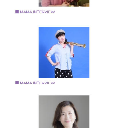
なほ」主宰 い いのちをつなぐ 生きる力をつける食
な なかよく食卓を囲む食育 ほ ほんものの味を知り
感を育む食育
Vol.82 2019.3.1
三品 佳代さん
メイクを通して、人生の脚本を描く専門家
1971年生まれ 京都府京都市出身 ・認定メイクセラピ
ト（京都唯一 2019年2月時点） ・対人スキルトレーナ
・舞台女優歴約30年 メイクと心理学が融合されたメイ
セラピー（お化粧療法）と、対人スキル、舞台女優が
う役作りの方法を通して、 「あなたが主役の人生の脚
を描く！」というオリジナルのメソッドをお届けして
ます。
Vol.81 2019.2.4
南 由香さん
ママさんミュージシャン
プロフィール 大阪・堺市出身 フランス国立音楽院でク
ッシックサックスを専攻 4年の留学後、帰国 イベント
社の社員等の仕事を経て、 クラッシック出身の女性デ