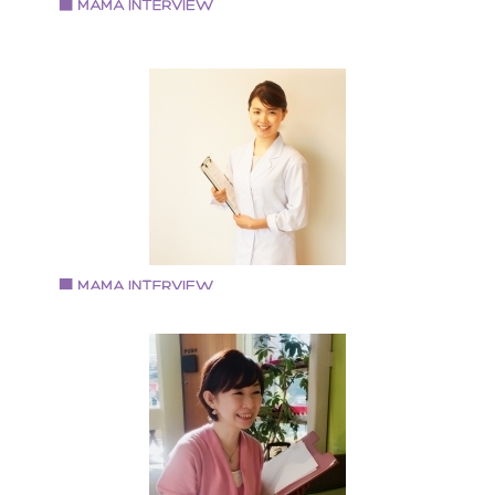
Vol.84 2019.4.1
太田有香さん
アファメーションメイクアドバイザー
1978年生まれ 2児の母 神奈川県出身、小学校5年生の
時、関西に引っ越し 会社勤めをしながらメイクの世界
出産を機にベビーマッサージと出会う 自宅にてベビー
ッサージ教室と子連れメイクサロンをオープン カルチ
ーセンターや企業への講座も行う 現在、メイクカラー
ナリスト(R)としても活動 http://www.joyful-angels.com/
Vol.83 2019.3.15
稲葉 恵さん
管理栄養士 食育教室『いなほ』主宰
神戸学院大学栄養学部を卒業 管理栄養士 調理師 2
の母 健康診断の個人栄養指導実績あり 栄養コンシェル
ュ(R)二つ星 鶴見緑地広報誌お弁当レシピ連載。 大阪
浪速区の全小学校での食育講師経験あり。 食育教室「