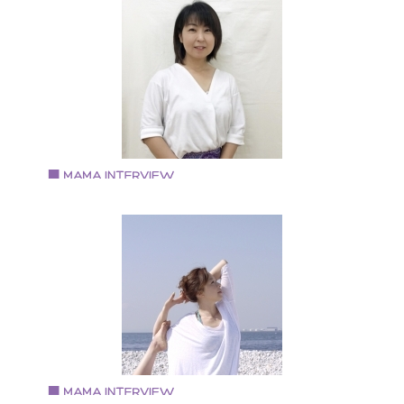
次世代型子ども英語講師 英語コーチ 英語リトミック講
トレーナー 英会話スクール勤務・グランドスタッフ・
室乗務員の経験を経て現在は市や町の子育て支援セン
ーで英語講座や、英語リトミック講座を開講している
Vol.88 2019.6.17
藤村 いづみさん
訪問プレミアム保育with me（ウィヅミー）経営
・「訪問プレミアム保育with me（ウィヅミー）」経営
として訪問保育、子育てカウンセリングの他、子育て
援や保育人材養成など、保育に総合的にかかわってい
る。 ・自然農やアクティビティを楽しめる「NPO法人
良情熱学校」の教頭・副理事長