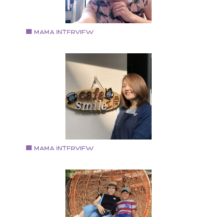
バッグや小物を１０年前から製作しています。 メイン
の販売はminne (https://minne.com/@kugoyuki) 主人と
子の三人家族
Vol.67 2018.7.2
敷島 梨江さん
パーソナルスタイリスト Rie
大阪府堺市出身、堺市在住。 出産前までは金融機関勤
務。 出産後、3人の子育てを経てスタイリストの道へ
スタイリスト浅野千絵氏に師事。
Vol.66 2018.6.15
大東 由紀恵さん
ウッドバーニング作家 cafe smile工房 経営
大阪市港区にcafe smile工房をオープン 経営者・ハンド
メイド作家・料理人という多彩な顔を持つ三児のママ