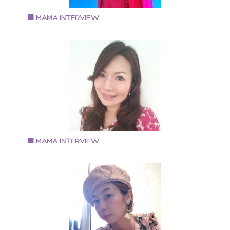
Vol.69 2018.8.1
妹尾圭子さん
HAPPY COLOR ブランカ 代表 国家資格キャリアコン
ルタント RYBカラーリーディングインストラクター 認
方眼ノートトレーナー
Vol.68 2018.7.17
久郷友紀子さん
MagentaK 代表
大学卒業後、設計事務所にて勤務と同時にアクセサリ
製作と販売を開始し、２１年目になります。 セレクト
ョップ、美容院、クリニック、百貨店等様々な委託先
て現在も販売中。 革職人としては、個性的でカラフル