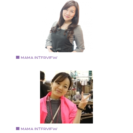
森育子さん
キャンドルアーティスト
1981年大阪府東大阪市生まれ 日本キャンドル協会認定
ャンドルアーティスト
Vol.59 2018.3.1
村木陽子さん
NailSalon＆BeautyCare 【 Precious 】代表
1964年生れ。栃木宇都宮市出身、豊中市在住、子供3
と転勤族の夫の5人家族。 大手化粧品会社に26年勤務
後、NPO法人に所属し福祉を学ぶ。 夫の転勤を機に信
金庫、地銀に勤務し、お金と経営を学びながら自分の
キルを活かしたネイリスト資格を取得。 豊中市の女性
起業セミナーに参加し満を持して起業。