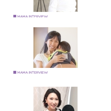
ンシェルジュであり、マキア公式ブロガーとしてマキ
オンラインでも美容情報を発信中。 プライベートでは
児の母であり、第二子出産間近。
Vol.97 2019.11.28
桑野 順子さん
Days party & photograph
・フォトグラファー ・こどもとかめらフォトレッスン
定講師 ・日本バースデープランナー協会 上級バース
ープランナー ・2019年度 Flying Tiger Copenhage
パーティー部 部長
Vol.95 2019.11.26
せぎ みほさん
ベビーヨガインストラクター
東大阪在中。３児のママ。 ベビーヨガインストラクタ