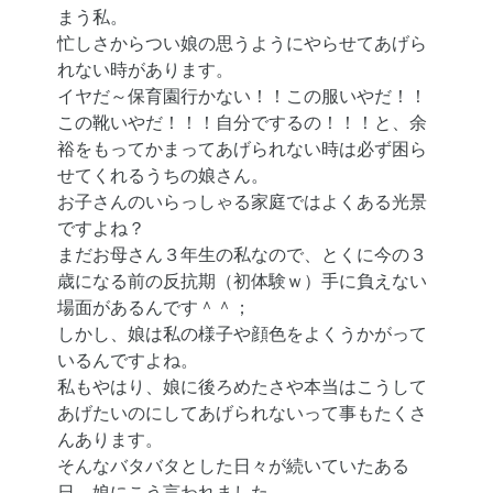
まう私。
忙しさからつい娘の思うようにやらせてあげら
れない時があります。
イヤだ～保育園行かない！！この服いやだ！！
この靴いやだ！！！自分でするの！！！と、余
裕をもってかまってあげられない時は必ず困ら
せてくれるうちの娘さん。
お子さんのいらっしゃる家庭ではよくある光景
ですよね？
まだお母さん３年生の私なので、とくに今の３
歳になる前の反抗期（初体験ｗ）手に負えない
場面があるんです＾＾；
しかし、娘は私の様子や顔色をよくうかがって
いるんですよね。
私もやはり、娘に後ろめたさや本当はこうして
あげたいのにしてあげられないって事もたくさ
んあります。
そんなバタバタとした日々が続いていたある
日、娘にこう言われました。