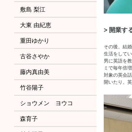
敷島 梨江
大東 由紀恵
> 開業
重田ゆかり
その後、結婚
生活をしてい
古谷さやか
男に英語を教
ミで毎年倍増
藤内真由美
対象の英会話
開いたり、英
竹谷陽子
ショウメン ヨウコ
森育子