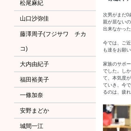
松尾麻紀
次男がまだ0
山口沙弥佳
親が居ないの
出来なかった
藤澤周子(フジサワ チカ
今では、ご近
コ)
も達をお願い
大内由紀子
家族のサポー
でした。しか
て、本気度が
福田裕美子
ていき、今で
るのは、疲れ
一條加奈
安野まどか
城間一江