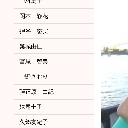
中村篤子
岡本 静花
押谷 悠実
築城由佳
宮尾 智美
中野さおり
彈正原 由紀
妹尾圭子
久郷友紀子