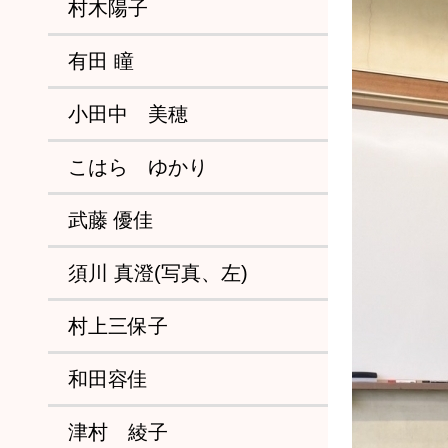
村木陽子
有田 瞳
小田中 美穂
こはら ゆかり
武藤 優佳
須川 真澄(写真、左)
村上三保子
和田容佳
津村 綾子