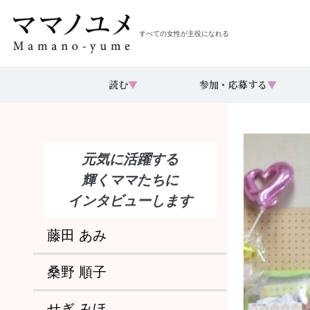
すべての女性が主役になれる
読む
▼
参加・応募する
▼
元気に活躍する
輝くママたちに
インタビューします
藤田 あみ
桑野 順子
せぎ みほ