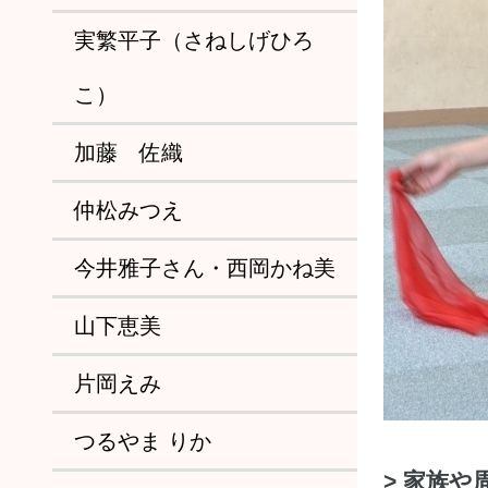
実繁平子（さねしげひろ
こ）
加藤 佐織
仲松みつえ
今井雅子さん・西岡かね美
山下恵美
片岡えみ
つるやま りか
> 家族