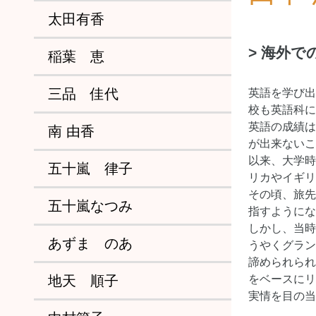
太田有香
> 海外
稲葉 恵
三品 佳代
英語を学び出
校も英語科に
英語の成績は
南 由香
が出来ないこ
以来、大学時
五十嵐 律子
リカやイギリ
その頃、旅先
五十嵐なつみ
指すようにな
しかし、当時
あずま のあ
うやくグラン
諦められられ
地天 順子
をベースにリ
実情を目の当