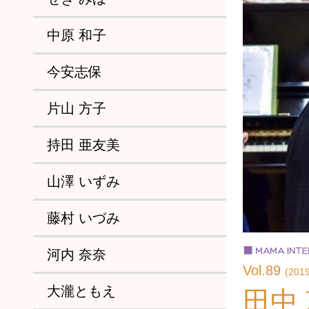
中原 和子
今安志保
片山 方子
持田 亜友美
山澤 いずみ
藤村 いづみ
河内 奈奈
Vol.89
(2019
大瀧ともえ
田中