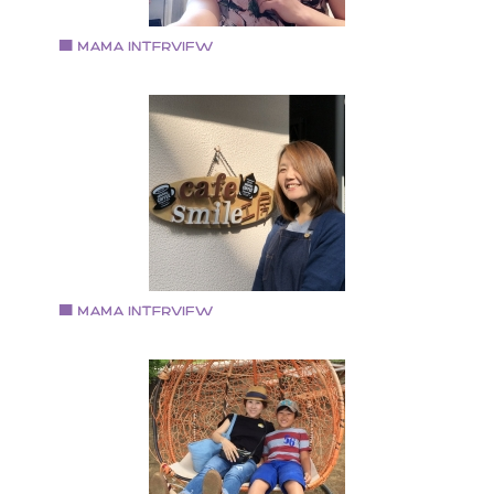
の販売はminne (https://minne.com/@kugoyuki) 主人と
子の三人家族
Vol.67 2018.7.2
敷島 梨江さん
パーソナルスタイリスト Rie
大阪府堺市出身、堺市在住。 出産前までは金融機関勤
務。 出産後、3人の子育てを経てスタイリストの道へ
スタイリスト浅野千絵氏に師事。
Vol.66 2018.6.15
大東 由紀恵さん
ウッドバーニング作家 cafe smile工房 経営
大阪市港区にcafe smile工房をオープン 経営者・ハンド
メイド作家・料理人という多彩な顔を持つ三児のママ