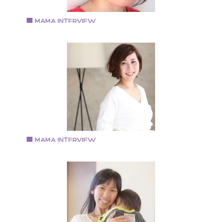
Vol.96 2019.11.28
藤田 あみさん
美容メイクアドバイザー、ママ美容家
多数のウェブメディアで美容情報を執筆、監修してい
ママ美容家、メイクアドバイザー。 顔分析となりたい
をもとに似合うメイクを知れる、ペルソナメイクを提
唱。不定期でメイクレッスンを開催している。 コスメ
ンシェルジュであり、マキア公式ブロガーとしてマキ
オンラインでも美容情報を発信中。 プライベートでは
児の母であり、第二子出産間近。
Vol.97 2019.11.28
桑野 順子さん
Days party & photograph
・フォトグラファー ・こどもとかめらフォトレッスン
定講師 ・日本バースデープランナー協会 上級バース
ープランナー ・2019年度 Flying Tiger Copenhage