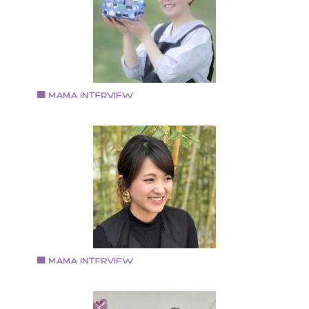
ディング&パーティ&ブッフェのチーフパティシエ パン
ーキ専門店「mg」にてフードコーディネーター 本町ト
トクッキングスクール講師 八尾市パティシエ岡田にて
ティシエ 八尾リラクゼーションサロン店長、スタッフ
修トレーナー兼任
Vol.91 2019.8.1
持田 亜友美さん
1973年京都生まれ。大阪市在住。 トロンボーン奏者の
と長男（2019年当時小4）の 3人家族。 短大卒業後、
アーコンダクターとして勤務。 出産を機に退職。専業
婦になる。 自身がお料理教室に通ったことや息子が料
に興味を持ったことがきっかけで、現在は「ぼくとわ
しのおべんとうクラブ」を主宰し、子どもだけで作る
弁当作り教室を大阪で開催。
Vol.90 2019.7.15
山澤 いずみさん