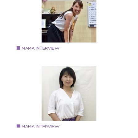
6歳3歳の兄弟の母。食べる事や料理する事が好き。 予
医学食養生士 野菜ソムリエ フードコーディネーター 耳
つぼシニアインストラクター わらべうたベビーマッサ
ジ フォトアルバムコーディネーター
Vol.89 2019.7.1
田中 恵理さん
次世代型子ども英語講師 英語コーチ 英語リトミック講
トレーナー 英会話スクール勤務・グランドスタッフ・
室乗務員の経験を経て現在は市や町の子育て支援セン
ーで英語講座や、英語リトミック講座を開講している
Vol.88 2019.6.17