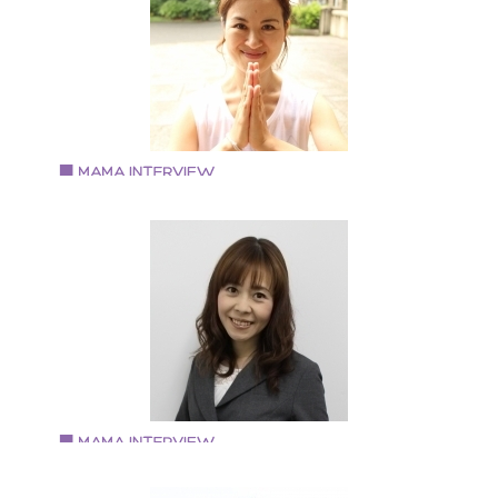
第1子の子育てに悩んでいた時に㈱プレシャス・マミー
「子育てコーチング」に出会う。 ７年の専業主婦を経
て、介護福祉業界に従事しながら、子育てを学ぶ。 そ
後、「子育てコーチング」を知ってもらいたいという
いから講師を目指す。 現在、コーチ業と並行して介護
として多くの高齢者の方々と接している。 「０～１０
歳まで自分らしく！」をテーマに日々を過ごしている
認定プレシャス・マミートレーナーとして、ｅラーニ
Vol.74 2018.10.15
グ添削・メルマガ・コラムの執筆・サークルを立ち上
押谷 悠実さん
げ、YouTube動画作製、イベントの企画運営を手がけ
妊活Yoga Navigator HARUMIとして活動
る。 個人では月１の各種講座開催、個人セッションを
・これまでに10000回以上のYOGA指導（ヨガ指導歴1
う。 大阪府大阪市出身 大阪在住 現在３児の母。
年、マタニティ・産後ママヨガ指導歴10年） ・子宝整
師(８３パーセントの妊娠率) ・大阪市北区子育て支援
ッスン講師 ・子宝成就の中山寺にて講師を務める（神
新聞掲載） ・阪急東宝グループウメダ
FM「BeHappy789」【弁天ラミの魅せる♪オープンハ
ト】 にてラジオ出演 ・「オンラインフェス 2017」オ
ンライン上でのイベント講師 ・中之島結婚式場
Vol.73 2018.10.5
「Lazor Garden Osaka」にてイベント講師 ・陰陽
築城由佳さん