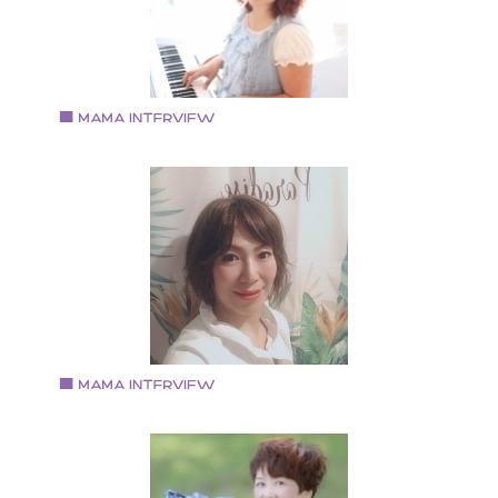
通えるサロンを目指し、プライベートサロン《emire》
オープン。 ビューティーサロンemire 代表
Vol.93 2019.9.2
今安志保さん
・ピアニスト 作詞作曲 脚本家 ・赤ちゃんの笑顔ソムリ
エ ・感性共育 講師 ・株式会社オーリーコーポレーショ
ン 代表取締役社長 作詞、脚本、ラジオパーソナリティ
どもマルチに手掛ける。 ミュージシャンとしての活動
他、子育てや生き方のセミナーなどで共育プログラム
講演、提供している。
Vol.92 2019.8.16
片山 方子さん
短大卒業後モロゾフ、メニュー開発部にてフレンチと
ャイニーズの融合レシピ考案 ホリデイイン南海2階ウ