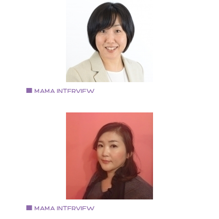
行に基づく食事指導（薬膳インストラクター・だしソ
ついき社労士事務所/㈱ハッピーシェアリング 代表
リエ） ・コーチング・カウンセリング・SBT３級を活
甲南女子大学卒業 大学卒業後、上京し、タレントマネ
したメンタルフォローオンライン相談 ・「元気な赤ち
ジャーを経て派遣社員として職を転々としながら社会
んを授かり育てるための体づくりセミナー」開催
険労務士の資格を取得。 社会保険労務士法人にて７年
勤務。 その間２回の離婚を経験し、２０１６年４月に
元大阪に戻り、独立開業。 面会交流の必要性について
数々の講演の依頼あり。
Vol.72 2018.9.10
宮尾 智美さん
『アフタースクールにじのいえ』経営
１９７６年生まれ。 関西学院大学社会学部卒業 保育士
許・放課後児童支援員認定資格・社会福祉施設長資格
L.S.F.A children’s（乳幼児応急手当）資格を取得。 趣
はピアノ、特技はシンクロナイズドスイミング（ジュ
アオリンピックチーム競技優勝経験あり）。 大学卒業
は社会教育団体で16年間総合職として勤務。 ２０１６
４月高槻市承認第一号民間学童保育室「ＮＰＯ法人ア