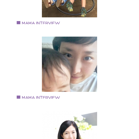
Vol.65 2018.6.1
重田ゆかりさん
フルーツ＆ソープカービング作家
1973年生まれ。 大阪府出身。 食物科の短大を卒業後、
文具メーカーに入社し、現在も勤務。 趣味は、ものづ
りはもちろん、マラソンや山登り・ヨガなど 身体を動
すことも大好きです。 主人と息子2人の4人暮らし。
Atelier awanone として活動中です。
Vol.64 2018.5.16
古谷さやかさん
HARS. アクセサリー作家
主人と子ども3人の5人家族。 アクセサリーショップ
HARS.としてイベント出店をしている。 枚方市を中心