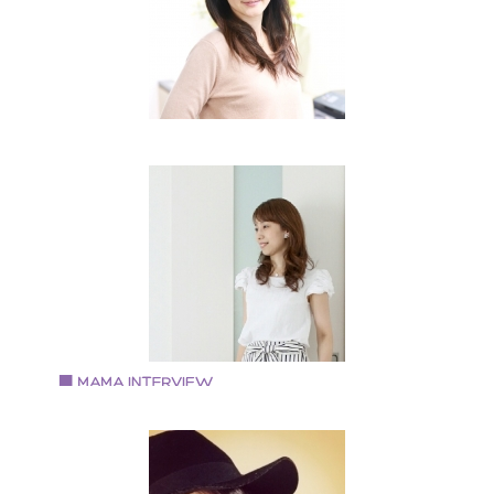
活動を展開。
Vol.63 2018.5.1
藤内真由美さん
Embellir Mayumi 主宰
大阪府豊中市在住。 小学生2人と主人の4人家族 2015
に勤めていた会社を退職後、 2017年春より
「EmbellirMayumi」を立ち上げ作家活動を開始。 現在
自宅サロンでのレッスンや個別のオーダー品を承って
ります。 色々と試行錯誤を繰り返しつつも、「楽しむ
と」を忘れずに日々活動中です。
Vol.62 2018.4.15
竹谷陽子さん
アーティフィシャルフラワーBrillante Rose主宰
大阪芸術大学 音楽学科 ピアノ科卒業 卒業後、piano