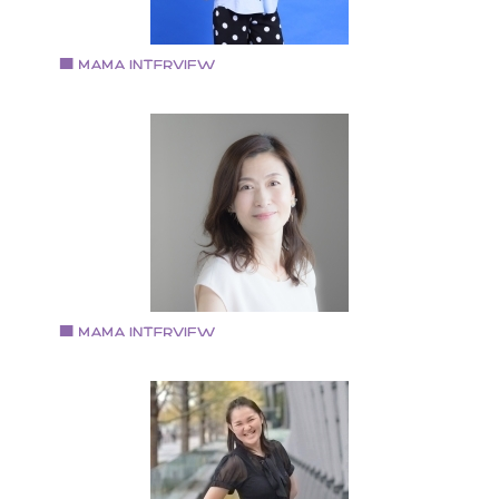
う役作りの方法を通して、 「あなたが主役の人生の脚
を描く！」というオリジナルのメソッドをお届けして
ます。
Vol.81 2019.2.4
南 由香さん
ママさんミュージシャン
プロフィール 大阪・堺市出身 フランス国立音楽院でク
ッシックサックスを専攻 4年の留学後、帰国 イベント
社の社員等の仕事を経て、 クラッシック出身の女性デ
オtricoloreを結成。 サックス・コーラスを担当 公式
HP:http://tricolore-net.jp/
Vol.80 2019.2.1
五十嵐 律子さん
福島県会津若松市出身 転勤族の妻で3児の母 産後ケア
ペシャリスト、チャイルドマインダー、AEAJアロマテ
ピーインストラクター等資格保有 2018年 『Magie du
bonheur』を立ち上げ、女性をサポートするサービス、