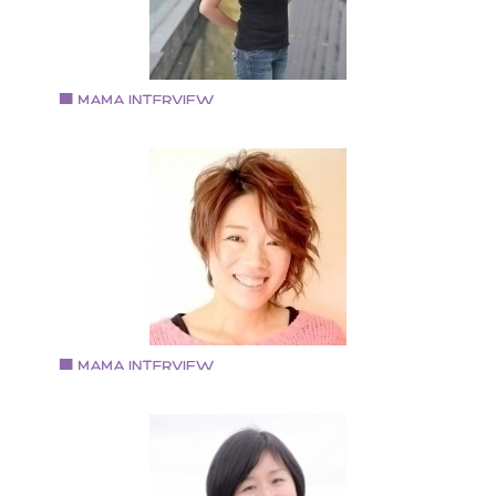
ツールを提供
Vol.78 2018.12.19
五十嵐なつみさん
子育て研究会代表 子育て研究家
秋田県出身 ２児のママ 子育て研究会代表として活動
Vol.79 2019.1.15
あずま のあさん
ご神託アーティスト・ボイスヒーラー
1979年生まれ 愛知県出身 大阪府在住 2003年名古