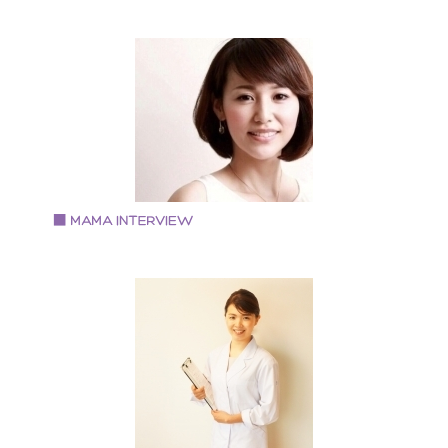
Vol.86 2019.5.1
大瀧ともえさん
フローリスト(atelierstagioneflower主宰)
大阪府出身 中学生と小学生の母 【ブログ】
asflower---tomo 【Instagram】 tomo5177
Vol.84 2019.4.1
太田有香さん
アファメーションメイクアドバイザー
1978年生まれ 2児の母 神奈川県出身、小学校5年生の
時、関西に引っ越し 会社勤めをしながらメイクの世界
出産を機にベビーマッサージと出会う 自宅にてベビー
ッサージ教室と子連れメイクサロンをオープン カルチ
ーセンターや企業への講座も行う 現在、メイクカラー
ナリスト(R)としても活動 http://www.joyful-angels.com/