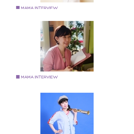
Vol.83 2019.3.15
稲葉 恵さん
管理栄養士 食育教室『いなほ』主宰
神戸学院大学栄養学部を卒業 管理栄養士 調理師 2
の母 健康診断の個人栄養指導実績あり 栄養コンシェル
ュ(R)二つ星 鶴見緑地広報誌お弁当レシピ連載。 大阪
浪速区の全小学校での食育講師経験あり。 食育教室「
なほ」主宰 い いのちをつなぐ 生きる力をつける食
な なかよく食卓を囲む食育 ほ ほんものの味を知り
感を育む食育
Vol.82 2019.3.1
三品 佳代さん
メイクを通して、人生の脚本を描く専門家
1971年生まれ 京都府京都市出身 ・認定メイクセラピ
ト（京都唯一 2019年2月時点） ・対人スキルトレーナ
・舞台女優歴約30年 メイクと心理学が融合されたメイ
セラピー（お化粧療法）と、対人スキル、舞台女優が