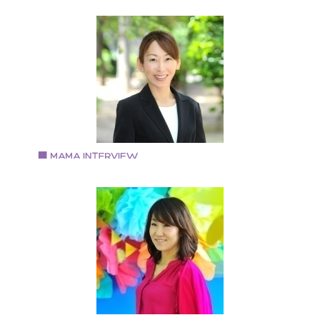
タースクールにじのいえ」を開設。 二人の娘を持つ母
Vol.71 2018.9.3
もある。 アフタースクールにじのいえ http://nijino-
中野さおりさん
ie.org/
自宅サロン経営 エステスクール講座講師 服販売
2006年 自宅サロン『ピンポンパール』開業 2011年
「好きな事をお仕事にして有意義な毎日を過ごすママ
ん達」をとエステスクール開校 2012年 『心や身体が
気になれる自分を好きになる講座』開講 2014年 お洋
の相談を受けるうちに服販売開始 2016年 『予約が取
にくいお店作りマンツーマン講座』開講 2018年 更に
を元気にと手相や姓名判断をメニュー化 女児二人のの
マ
Vol.70 2018.8.16
彈正原 由紀さん
キッズマナーインストラクター／プレシャス・マミー
定トレーナー 「忙しいなか読んでる暇ないよ！！ そん
お母さんだからこそ見て欲しい！」 「マナーはお子さ
の財産になります」 キッズマナー講師 彈正原 由紀 無
メルマガ https://www.reservestock.jp/subscribe/86258