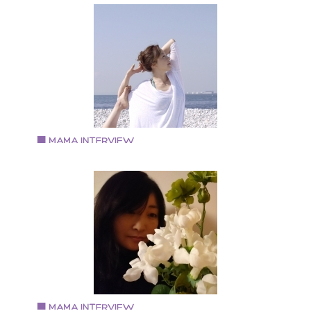
藤村 いづみさん
訪問プレミアム保育with me（ウィヅミー）経営
・「訪問プレミアム保育with me（ウィヅミー）」経営
として訪問保育、子育てカウンセリングの他、子育て
援や保育人材養成など、保育に総合的にかかわってい
る。 ・自然農やアクティビティを楽しめる「NPO法人
良情熱学校」の教頭・副理事長
Vol.87 2019.6.1
河内 奈奈さん
『YOGA7』代表『Vegan style Nana』経営
1973年生まれ。O型。蟹座。 ホテル勤務を経てヨガイ
ストラクターになる。 ヴィ―ガンの飲食店経営経験が
り、現在はヨガインストラクターをしながら自宅工房
グルテンフリーのスイーツやパン、マヨネーズなどの
造・販売をしている。