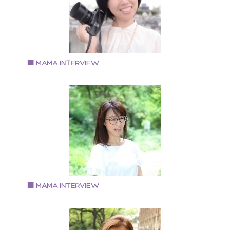
屋・岐阜を中心に音楽活動を開始。 2011年～13年 ボ
スヒーリングアカデミーを東京にて開校。
サンクチュアリ出版にてトークイベン
を開催。 2013年 出産のため活動を休止 2018年 ボ
スセラピストとして活動を再開 現在はカラオケパーテ
ーを毎月開催中。 https://noahvoice.love
Vol.77 2018.12.4
地天 順子さん
親子専門フォトグラファー
1971年生まれ 大阪市住吉区在住 2000年生まれと2004
生まれの2児の母
Vol.75 2018.11.1
岡本 静花さん
認定プレシャス・マミートレーナー