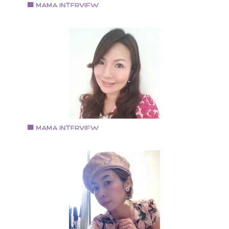
Vol.69 2018.8.1
妹尾圭子さん
HAPPY COLOR ブランカ 代表 国家資格キャリアコン
ルタント RYBカラーリーディングインストラクター 認
方眼ノートトレーナー
Vol.68 2018.7.17
久郷友紀子さん
MagentaK 代表
大学卒業後、設計事務所にて勤務と同時にアクセサリ
製作と販売を開始し、２１年目になります。 セレクト
ョップ、美容院、クリニック、百貨店等様々な委託先
て現在も販売中。 革職人としては、個性的でカラフル
バッグや小物を１０年前から製作しています。 メイン