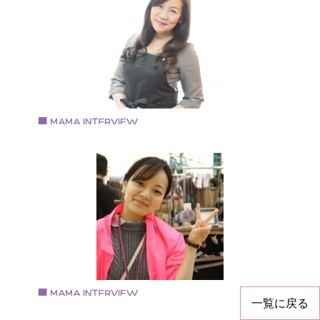
キャンドルアーティスト
1981年大阪府東大阪市生まれ 日本キャンドル協会認定
ャンドルアーティスト
Vol.59 2018.3.1
村木陽子さん
NailSalon＆BeautyCare 【 Precious 】代表
1964年生れ。栃木宇都宮市出身、豊中市在住、子供3
と転勤族の夫の5人家族。 大手化粧品会社に26年勤務
後、NPO法人に所属し福祉を学ぶ。 夫の転勤を機に信
金庫、地銀に勤務し、お金と経営を学びながら自分の
キルを活かしたネイリスト資格を取得。 豊中市の女性
起業セミナーに参加し満を持して起業。
一覧に戻る
Vol.58 2018.2.20