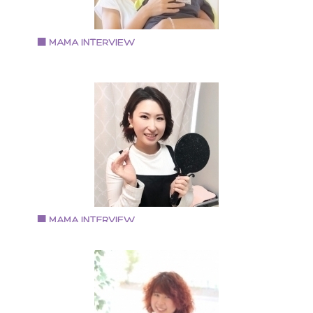
パーティー部 部長
Vol.95 2019.11.26
せぎ みほさん
ベビーヨガインストラクター
東大阪在中。３児のママ。 ベビーヨガインストラクタ
Vol.94 2019.9.17
中原 和子さん
ビューティーサロンemire 代表
大阪美容専門学校卒業後、京都や東京の美容院、サロ
で働いた後出産。 地元大阪でマツエク業界に。子連れ