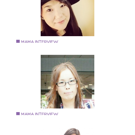
講師として活動すると同時にライセンスを取得 Brillant
Rose お稽古サロンopen 現在、各方面で活動中
Vol.61 2018.4.1
ショウメン ヨウコさん
ヘアアクセサリー＆アクセサリー作家「And you ?」
京都市在住 芸術短大のファッションデザインコースを
てアパレル業界へ 百貨店などで婦人服の販売を行う そ
後縁あってブライダル業界に転職 併設するカフェの責
者を兼任しつつ、結婚式やイベントのコーディネータ
として勤務 出産後も再びブライダル関連の仕事に携わ
も現在は退職し、2014年秋より「And you ?」を立ち上
げ作家活動を開始 小学2年生の息子と主人の3人家族
Vol.60 2018.3.15
森育子さん