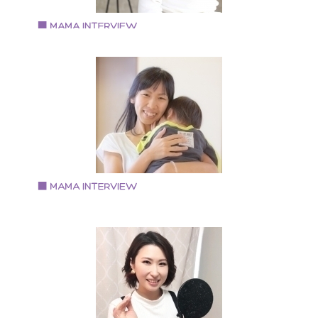
オンラインでも美容情報を発信中。 プライベートでは
児の母であり、第二子出産間近。
Vol.97 2019.11.28
桑野 順子さん
Days party & photograph
・フォトグラファー ・こどもとかめらフォトレッスン
定講師 ・日本バースデープランナー協会 上級バース
ープランナー ・2019年度 Flying Tiger Copenhage
パーティー部 部長
Vol.95 2019.11.26
せぎ みほさん
ベビーヨガインストラクター
東大阪在中。３児のママ。 ベビーヨガインストラクタ