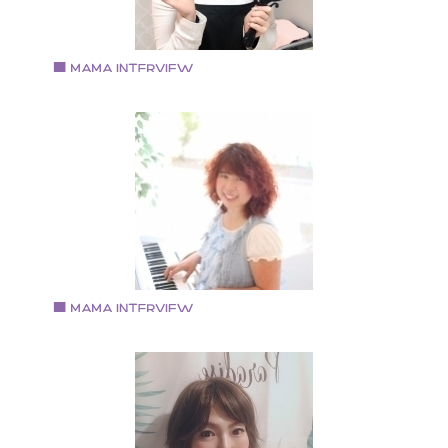
Vol.94 2019.9.17
中原 和子さん
ビューティーサロンemire 代表
大阪美容専門学校卒業後、京都や東京の美容院、サロ
で働いた後出産。 地元大阪でマツエク業界に。子連れ
通えるサロンを目指し、プライベートサロン《emire》
オープン。 ビューティーサロンemire 代表
Vol.93 2019.9.2
今安志保さん
・ピアニスト 作詞作曲 脚本家 ・赤ちゃんの笑顔ソムリ
エ ・感性共育 講師 ・株式会社オーリーコーポレーショ
ン 代表取締役社長 作詞、脚本、ラジオパーソナリティ