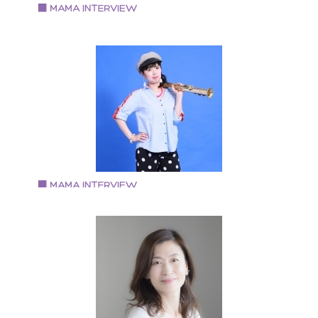
感を育む食育
Vol.82 2019.3.1
三品 佳代さん
メイクを通して、人生の脚本を描く専門家
1971年生まれ 京都府京都市出身 ・認定メイクセラピ
ト（京都唯一 2019年2月時点） ・対人スキルトレーナ
・舞台女優歴約30年 メイクと心理学が融合されたメイ
セラピー（お化粧療法）と、対人スキル、舞台女優が
う役作りの方法を通して、 「あなたが主役の人生の脚
を描く！」というオリジナルのメソッドをお届けして
ます。
Vol.81 2019.2.4
南 由香さん
ママさんミュージシャン
プロフィール 大阪・堺市出身 フランス国立音楽院でク
ッシックサックスを専攻 4年の留学後、帰国 イベント
社の社員等の仕事を経て、 クラッシック出身の女性デ
オtricoloreを結成。 サックス・コーラスを担当 公式