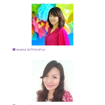
もある。 アフタースクールにじのいえ http://nijino-
彈正原 由紀さん
ie.org/
キッズマナーインストラクター／プレシャス・マミー
定トレーナー 「忙しいなか読んでる暇ないよ！！ そん
お母さんだからこそ見て欲しい！」 「マナーはお子さ
の財産になります」 キッズマナー講師 彈正原 由紀 無
メルマガ https://www.reservestock.jp/subscribe/86258
Vol.69 2018.8.1
妹尾圭子さん
HAPPY COLOR ブランカ 代表 国家資格キャリアコン
ルタント RYBカラーリーディングインストラクター 認
方眼ノートトレーナー