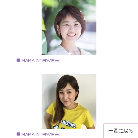
小田中 美穂さん
整理収納・カラーアドバイザー
1977年生まれ。兵庫県三田市在住。 10年間の専業主婦
活を経て、一念発起。 2017年、整理収納アドバイザー
カラータイプインストラクターの資格を取得。 三田マ
講師グループに所属し、主に三田市を中心に活動。 自
サロンでは、お片付けやカラータイプの講座で、 ママ
お片付けと子育てのモヤモヤ・イライラから 解放・自
探しのお手伝いをして、日々伴走中。
Vol.56 2018.1.9
こはら ゆかりさん
認定プレシャス・マミートレーナー
こはら ゆかりさん認定プレシャス・マミートレーナー 
会福祉士 主に新大阪駅周辺で活動しています。
一覧に戻る