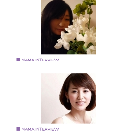
河内 奈奈さん
『YOGA7』代表『Vegan style Nana』経営
1973年生まれ。O型。蟹座。 ホテル勤務を経てヨガイ
ストラクターになる。 ヴィ―ガンの飲食店経営経験が
り、現在はヨガインストラクターをしながら自宅工房
グルテンフリーのスイーツやパン、マヨネーズなどの
造・販売をしている。
Vol.86 2019.5.1
大瀧ともえさん
フローリスト(atelierstagioneflower主宰)
大阪府出身 中学生と小学生の母 【ブログ】
asflower---tomo 【Instagram】 tomo5177
Vol.84 2019.4.1