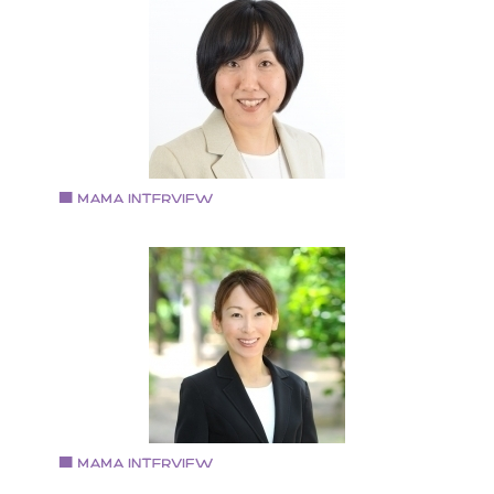
行に基づく食事指導（薬膳インストラクター・だしソ
ついき社労士事務所/㈱ハッピーシェアリング 代表
リエ） ・コーチング・カウンセリング・SBT３級を活
甲南女子大学卒業 大学卒業後、上京し、タレントマネ
したメンタルフォローオンライン相談 ・「元気な赤ち
ジャーを経て派遣社員として職を転々としながら社会
んを授かり育てるための体づくりセミナー」開催
険労務士の資格を取得。 社会保険労務士法人にて７年
勤務。 その間２回の離婚を経験し、２０１６年４月に
元大阪に戻り、独立開業。 面会交流の必要性について
数々の講演の依頼あり。
Vol.72 2018.9.10
宮尾 智美さん
『アフタースクールにじのいえ』経営
１９７６年生まれ。 関西学院大学社会学部卒業 保育士
許・放課後児童支援員認定資格・社会福祉施設長資格
L.S.F.A children’s（乳幼児応急手当）資格を取得。 趣
はピアノ、特技はシンクロナイズドスイミング（ジュ
アオリンピックチーム競技優勝経験あり）。 大学卒業
は社会教育団体で16年間総合職として勤務。 ２０１６
４月高槻市承認第一号民間学童保育室「ＮＰＯ法人ア
タースクールにじのいえ」を開設。 二人の娘を持つ母
Vol.70 2018.8.16