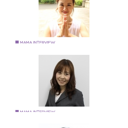
第1子の子育てに悩んでいた時に㈱プレシャス・マミー
「子育てコーチング」に出会う。 ７年の専業主婦を経
て、介護福祉業界に従事しながら、子育てを学ぶ。 そ
後、「子育てコーチング」を知ってもらいたいという
いから講師を目指す。 現在、コーチ業と並行して介護
として多くの高齢者の方々と接している。 「０～１０
歳まで自分らしく！」をテーマに日々を過ごしている
認定プレシャス・マミートレーナーとして、ｅラーニ
Vol.74 2018.10.15
グ添削・メルマガ・コラムの執筆・サークルを立ち上
押谷 悠実さん
げ、YouTube動画作製、イベントの企画運営を手がけ
妊活Yoga Navigator HARUMIとして活動
る。 個人では月１の各種講座開催、個人セッションを
・これまでに10000回以上のYOGA指導（ヨガ指導歴1
う。 大阪府大阪市出身 大阪在住 現在３児の母。
年、マタニティ・産後ママヨガ指導歴10年） ・子宝整
師(８３パーセントの妊娠率) ・大阪市北区子育て支援
ッスン講師 ・子宝成就の中山寺にて講師を務める（神
新聞掲載） ・阪急東宝グループウメダ
FM「BeHappy789」【弁天ラミの魅せる♪オープンハ
ト】 にてラジオ出演 ・「オンラインフェス 2017」オ
ンライン上でのイベント講師 ・中之島結婚式場
Vol.73 2018.10.5
「Lazor Garden Osaka」にてイベント講師 ・陰陽
築城由佳さん