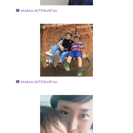
Vol.66 2018.6.15
大東 由紀恵さん
ウッドバーニング作家 cafe smile工房 経営
大阪市港区にcafe smile工房をオープン 経営者・ハンド
メイド作家・料理人という多彩な顔を持つ三児のママ
Vol.65 2018.6.1
重田ゆかりさん
フルーツ＆ソープカービング作家
1973年生まれ。 大阪府出身。 食物科の短大を卒業後、
文具メーカーに入社し、現在も勤務。 趣味は、ものづ
りはもちろん、マラソンや山登り・ヨガなど 身体を動
すことも大好きです。 主人と息子2人の4人暮らし。