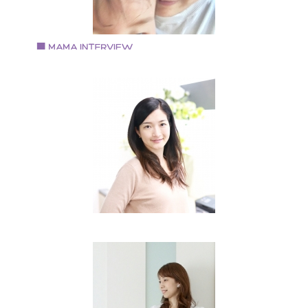
Atelier awanone として活動中です。
Vol.64 2018.5.16
古谷さやかさん
HARS. アクセサリー作家
主人と子ども3人の5人家族。 アクセサリーショップ
HARS.としてイベント出店をしている。 枚方市を中心
活動を展開。
Vol.63 2018.5.1
藤内真由美さん
Embellir Mayumi 主宰
大阪府豊中市在住。 小学生2人と主人の4人家族 2015