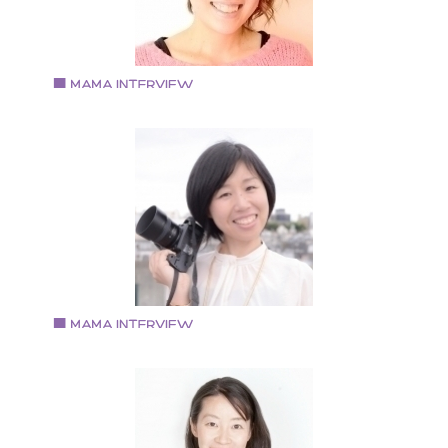
Vol.79 2019.1.15
あずま のあさん
ご神託アーティスト・ボイスヒーラー
1979年生まれ 愛知県出身 大阪府在住 2003年名古
屋・岐阜を中心に音楽活動を開始。 2011年～13年 ボ
スヒーリングアカデミーを東京にて開校。
サンクチュアリ出版にてトークイベン
を開催。 2013年 出産のため活動を休止 2018年 ボ
スセラピストとして活動を再開 現在はカラオケパーテ
ーを毎月開催中。 https://noahvoice.love
Vol.77 2018.12.4
地天 順子さん
親子専門フォトグラファー
1971年生まれ 大阪市住吉区在住 2000年生まれと2004
生まれの2児の母