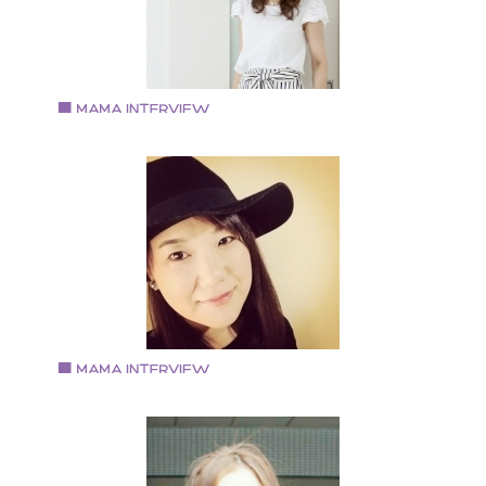
に勤めていた会社を退職後、 2017年春より
「EmbellirMayumi」を立ち上げ作家活動を開始。 現在
自宅サロンでのレッスンや個別のオーダー品を承って
ります。 色々と試行錯誤を繰り返しつつも、「楽しむ
と」を忘れずに日々活動中です。
Vol.62 2018.4.15
竹谷陽子さん
アーティフィシャルフラワーBrillante Rose主宰
大阪芸術大学 音楽学科 ピアノ科卒業 卒業後、piano
講師として活動すると同時にライセンスを取得 Brillant
Rose お稽古サロンopen 現在、各方面で活動中
Vol.61 2018.4.1
ショウメン ヨウコさん
ヘアアクセサリー＆アクセサリー作家「And you ?」
京都市在住 芸術短大のファッションデザインコースを