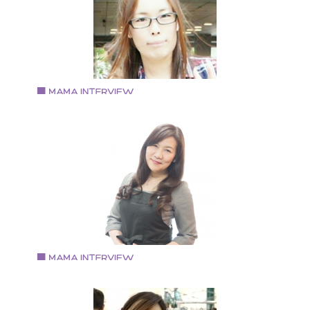
てアパレル業界へ 百貨店などで婦人服の販売を行う そ
後縁あってブライダル業界に転職 併設するカフェの責
者を兼任しつつ、結婚式やイベントのコーディネータ
として勤務 出産後も再びブライダル関連の仕事に携わ
も現在は退職し、2014年秋より「And you ?」を立ち上
げ作家活動を開始 小学2年生の息子と主人の3人家族
Vol.60 2018.3.15
森育子さん
キャンドルアーティスト
1981年大阪府東大阪市生まれ 日本キャンドル協会認定
ャンドルアーティスト
Vol.59 2018.3.1
村木陽子さん
NailSalon＆BeautyCare 【 Precious 】代表