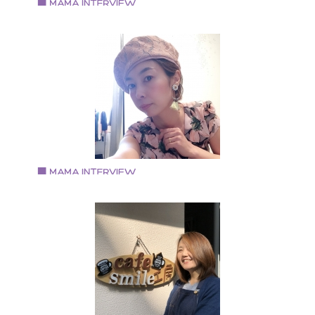
Vol.68 2018.7.17
久郷友紀子さん
MagentaK 代表
大学卒業後、設計事務所にて勤務と同時にアクセサリ
製作と販売を開始し、２１年目になります。 セレクト
ョップ、美容院、クリニック、百貨店等様々な委託先
て現在も販売中。 革職人としては、個性的でカラフル
バッグや小物を１０年前から製作しています。 メイン
の販売はminne (https://minne.com/@kugoyuki) 主人と
子の三人家族
Vol.67 2018.7.2
敷島 梨江さん
パーソナルスタイリスト Rie
大阪府堺市出身、堺市在住。 出産前までは金融機関勤
務。 出産後、3人の子育てを経てスタイリストの道へ
スタイリスト浅野千絵氏に師事。