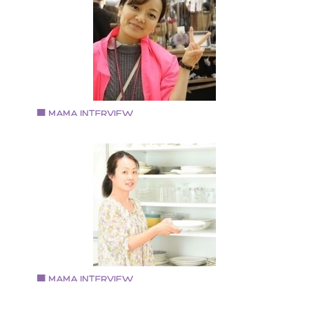
1964年生れ。栃木宇都宮市出身、豊中市在住、子供3
と転勤族の夫の5人家族。 大手化粧品会社に26年勤務
後、NPO法人に所属し福祉を学ぶ。 夫の転勤を機に信
金庫、地銀に勤務し、お金と経営を学びながら自分の
キルを活かしたネイリスト資格を取得。 豊中市の女性
起業セミナーに参加し満を持して起業。
Vol.58 2018.2.20
有田 瞳さん
株式会社マザープラス プランニングチーム
大阪市在住・2児の母 専業主婦から2014年より株式会
マザープラスで働く
Vol.57 2018.2.1