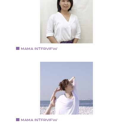
トレーナー 英会話スクール勤務・グランドスタッフ・
室乗務員の経験を経て現在は市や町の子育て支援セン
ーで英語講座や、英語リトミック講座を開講している
Vol.88 2019.6.17
藤村 いづみさん
訪問プレミアム保育with me（ウィヅミー）経営
・「訪問プレミアム保育with me（ウィヅミー）」経営
として訪問保育、子育てカウンセリングの他、子育て
援や保育人材養成など、保育に総合的にかかわってい
る。 ・自然農やアクティビティを楽しめる「NPO法人
良情熱学校」の教頭・副理事長
Vol.87 2019.6.1