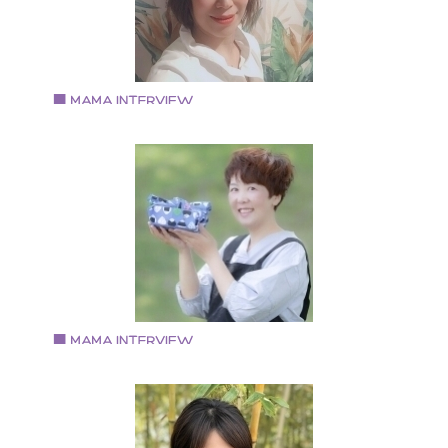
どもマルチに手掛ける。 ミュージシャンとしての活動
他、子育てや生き方のセミナーなどで共育プログラム
講演、提供している。
Vol.92 2019.8.16
片山 方子さん
短大卒業後モロゾフ、メニュー開発部にてフレンチと
ャイニーズの融合レシピ考案 ホリデイイン南海2階ウ
ディング&パーティ&ブッフェのチーフパティシエ パン
ーキ専門店「mg」にてフードコーディネーター 本町ト
トクッキングスクール講師 八尾市パティシエ岡田にて
ティシエ 八尾リラクゼーションサロン店長、スタッフ
修トレーナー兼任
Vol.91 2019.8.1
持田 亜友美さん
1973年京都生まれ。大阪市在住。 トロンボーン奏者の
と長男（2019年当時小4）の 3人家族。 短大卒業後、