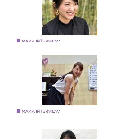
アーコンダクターとして勤務。 出産を機に退職。専業
婦になる。 自身がお料理教室に通ったことや息子が料
に興味を持ったことがきっかけで、現在は「ぼくとわ
しのおべんとうクラブ」を主宰し、子どもだけで作る
弁当作り教室を大阪で開催。
Vol.90 2019.7.15
山澤 いずみさん
6歳3歳の兄弟の母。食べる事や料理する事が好き。 予
医学食養生士 野菜ソムリエ フードコーディネーター 耳
つぼシニアインストラクター わらべうたベビーマッサ
ジ フォトアルバムコーディネーター
Vol.89 2019.7.1
田中 恵理さん
次世代型子ども英語講師 英語コーチ 英語リトミック講