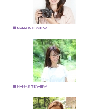
Vol.76 2018.11.16
中村篤子さん
camera salon acola 代表
大学卒業後、カメラを趣味で始める。 証券会社退職後
独学でカメラマンに転身、起業。 自宅に作った簡易ス
ジオがママのクチコミで話題になる 現在は、子供撮影
中心に、女性起業家、政治家、演劇舞台など人物を中
に撮影。 メディア掲載・撮影実績 〇毎日新聞 「
供年賀状撮り方講座」 〇ＴＶニュース 「森で子供撮
イベント」 〇西宮阪急 「ベビーマタニティ撮影
ベント」 〇産経新聞社主催「あんふぁん」撮影会 〇阪
Vol.75 2018.11.1
百貨店 「関西キッズコレクション」撮影会
岡本 静花さん
認定プレシャス・マミートレーナー