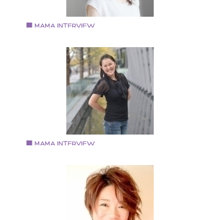
HP:http://tricolore-net.jp/
Vol.80 2019.2.1
五十嵐 律子さん
福島県会津若松市出身 転勤族の妻で3児の母 産後ケア
ペシャリスト、チャイルドマインダー、AEAJアロマテ
ピーインストラクター等資格保有 2018年 『Magie du
bonheur』を立ち上げ、女性をサポートするサービス、
ツールを提供
Vol.78 2018.12.19
五十嵐なつみさん
子育て研究会代表 子育て研究家
秋田県出身 ２児のママ 子育て研究会代表として活動