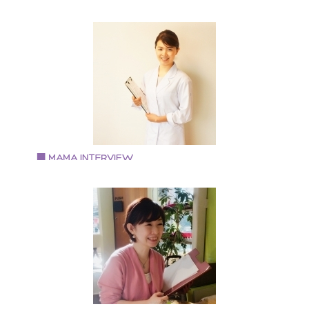
太田有香さん
アファメーションメイクアドバイザー
1978年生まれ 2児の母 神奈川県出身、小学校5年生の
時、関西に引っ越し 会社勤めをしながらメイクの世界
出産を機にベビーマッサージと出会う 自宅にてベビー
ッサージ教室と子連れメイクサロンをオープン カルチ
ーセンターや企業への講座も行う 現在、メイクカラー
ナリスト(R)としても活動 http://www.joyful-angels.com/
Vol.83 2019.3.15
稲葉 恵さん
管理栄養士 食育教室『いなほ』主宰
神戸学院大学栄養学部を卒業 管理栄養士 調理師 2
の母 健康診断の個人栄養指導実績あり 栄養コンシェル
ュ(R)二つ星 鶴見緑地広報誌お弁当レシピ連載。 大阪
浪速区の全小学校での食育講師経験あり。 食育教室「
なほ」主宰 い いのちをつなぐ 生きる力をつける食
な なかよく食卓を囲む食育 ほ ほんものの味を知り