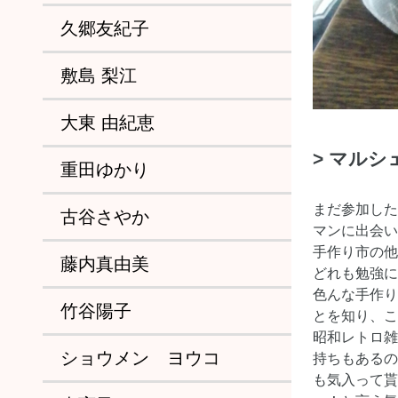
久郷友紀子
敷島 梨江
大東 由紀恵
> マル
重田ゆかり
まだ参加した
古谷さやか
マンに出会い
手作り市の他
藤内真由美
どれも勉強に
色んな手作り
竹谷陽子
とを知り、こ
昭和レトロ雑
ショウメン ヨウコ
持ちもあるの
も気入って貰