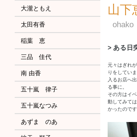
山下
大瀧ともえ
oha
太田有香
稲葉 恵
> ある日
三品 佳代
元々はぎれが
南 由香
りをしていま
入るお店へ出
る事に。
五十嵐 律子
その方はイベ
動してみては
五十嵐なつみ
かったのです
あずま のあ