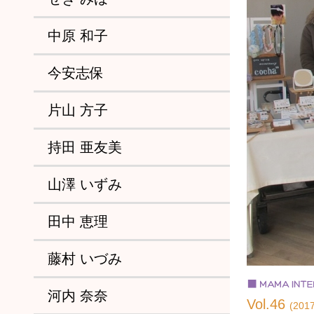
中原 和子
今安志保
片山 方子
持田 亜友美
山澤 いずみ
田中 恵理
藤村 いづみ
河内 奈奈
Vol.46
(2017