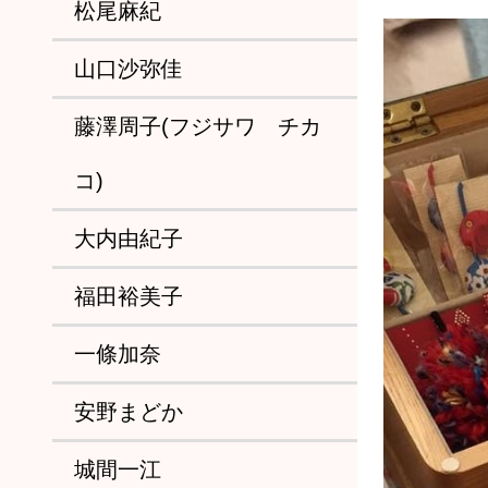
松尾麻紀
山口沙弥佳
藤澤周子(フジサワ チカ
コ)
大内由紀子
福田裕美子
一條加奈
安野まどか
城間一江