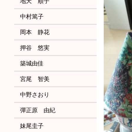
地天 順子
中村篤子
岡本 静花
押谷 悠実
築城由佳
宮尾 智美
中野さおり
彈正原 由紀
妹尾圭子