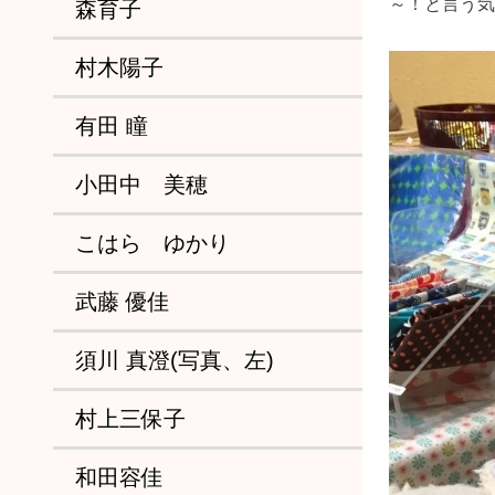
～！と言う気
森育子
村木陽子
有田 瞳
小田中 美穂
こはら ゆかり
武藤 優佳
須川 真澄(写真、左)
村上三保子
和田容佳