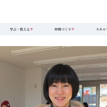
学ぶ・教える
▼
仲間づくり
▼
スキル