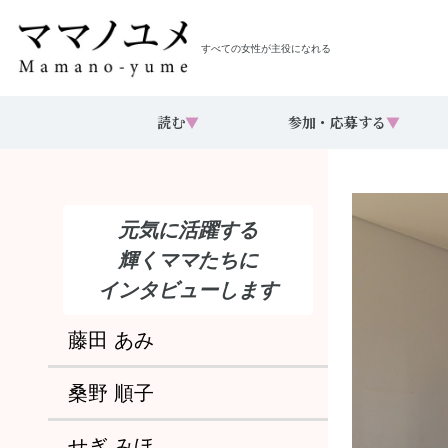
すべての女性が主役になれる
読む
▼
参加・応募する
▼
元気に活躍する
輝くママたちに
インタビューします
藤田 あみ
桑野 順子
せぎ みほ