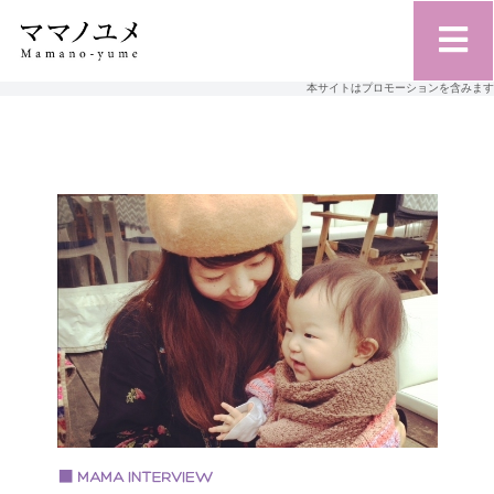
本サイトはプロモーションを含みます