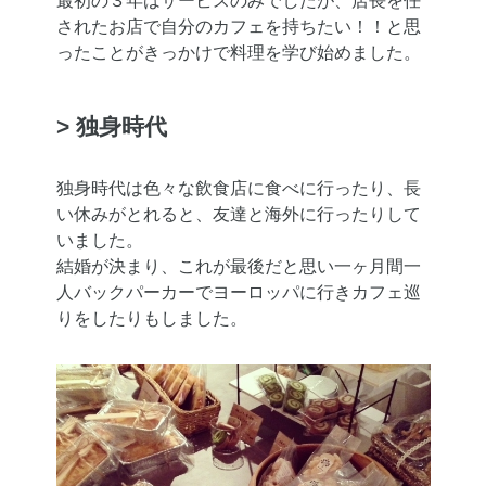
最初の３年はサービスのみでしたが、店長を任
されたお店で自分のカフェを持ちたい！！と思
ったことがきっかけで料理を学び始めました。
> 独身時代
独身時代は色々な飲食店に食べに行ったり、長
い休みがとれると、友達と海外に行ったりして
いました。
結婚が決まり、これが最後だと思い一ヶ月間一
人バックパーカーでヨーロッパに行きカフェ巡
りをしたりもしました。