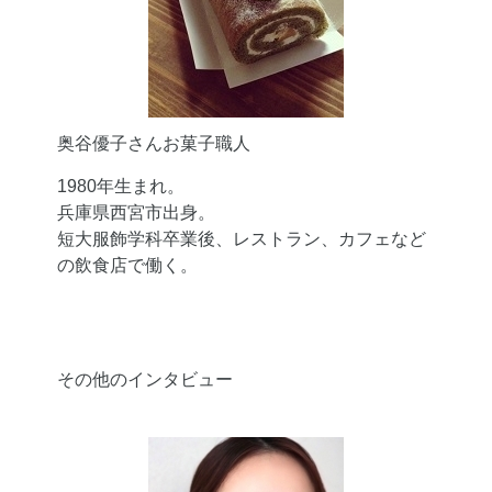
奥谷優子さんお菓子職人
1980年生まれ。
兵庫県西宮市出身。
短大服飾学科卒業後、レストラン、カフェなど
の飲食店で働く。
その他のインタビュー