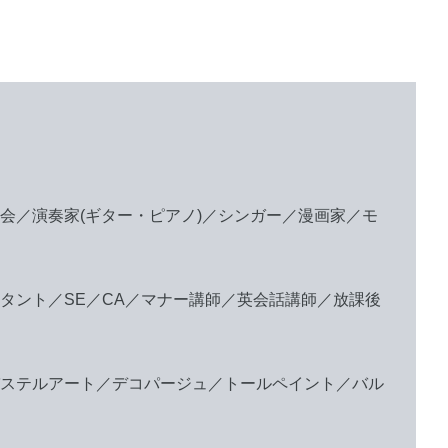
会／演奏家(ギター・ピアノ)／シンガー／漫画家／モ
タント／SE／CA／マナー講師／英会話講師／放課後
ステルアート／デコパージュ／トールペイント／バル