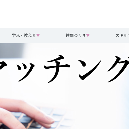
学ぶ・教える
▼
仲間づくり
▼
スキル