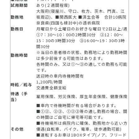
試用期間
あり(２週間程度)
大阪府(寝屋川、守口、枚方、茨木、門真、江
勤務地
坂周辺)、■関西医大 ■済生会等 合計10病院
奈良県(四国も検討中)の透析病院
勤務日
月曜日から土曜日のお好きな曜日で2日以上/週
①7：30～10：00の2時間30分 ➁12：00～
15：30の3時間30分 ③16:00～19：30の3時
間30分
※当日の患者様の状態、勤務地により勤務時間
勤務時間
は多少前後する可能性はあります。
各時間のみ、又は①～③の通しての勤務も可能
です。
送迎時の車内待機時間有
1,200円/時間
時給／給与
交通費全額支給
待遇（手
雇用保険、労災保険、厚生年金保険、健康保険
当）
■車内で待機時間が有る場合があります。
■①②、②③、①②③等の通し勤務の場合、間
の時間はご自宅に帰宅等可能です。
■待機場所は病院内に確保、勤務地から近い方
その他
優遇(自転車、バイク、電車、徒歩通勤可能)
■運転するお車は1BOXタイプ(ノア、フリード