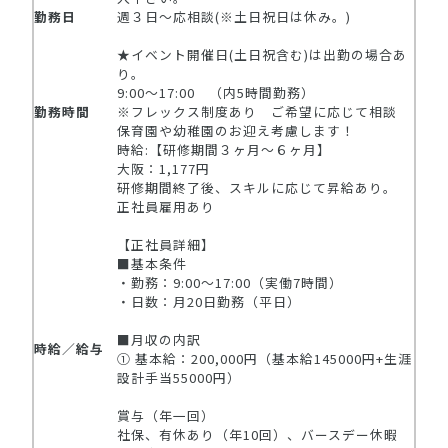
勤務日
週３日～応相談(※土日祝日は休み。)
★イベント開催日(土日祝含む)は出勤の場合あ
り。
9:00～17:00 （内5時間勤務）
勤務時間
※フレックス制度あり ご希望に応じて相談
保育園や幼稚園のお迎え考慮します！
時給:【研修期間３ヶ月～６ヶ月】
大阪：1,177円
研修期間終了後、スキルに応じて昇給あり。
正社員雇用あり
【正社員詳細】
■基本条件
・勤務：9:00〜17:00（実働7時間）
・日数：月20日勤務（平日）
■月収の内訳
時給／給与
① 基本給：200,000円（基本給145000円+生涯
設計手当55000円）
賞与（年一回）
社保、有休あり（年10回）、バースデー休暇