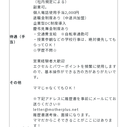
（社内規定による）
副業可。
個人電話使用手当2,000円
退職金制度あり（中退共加盟）
企業型DC制度導入
慶弔見舞金制度あり
・交通費支給 ※自転車通勤可
待遇（手
・授業参観などの学校行事は、絶対優先しても
当）
らってＯＫ！
☆学歴不問☆
営業経験者大歓迎
エクセルとパワーポイントを頻繁に使用します
ので、基本操作ができる方の方がありがたいで
す。
その他
ママじゃなくてもＯＫ！
※下記アドレスに履歴書を事前にメールにてお
送りください※
letter@motherplus.net
履歴書選考後、面接になります。
ママだからこそできることがここにはありま
す！