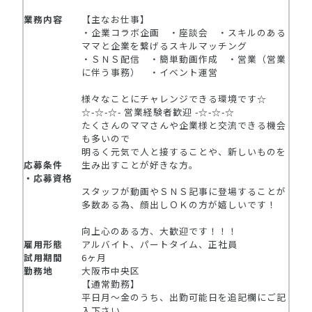
業務内容
【主なお仕事】
・企業コラボ企画 ・座談会 ・スキルのある
ママと企業を繋げるスキルマッチング
・ＳＮＳ配信 ・簡単動画作成 ・営業（営業
に伴う事務） ・イベント運営
様々なことにチャレンジできる環境です☆
☆-☆-☆- 営業経験者歓迎 -☆-☆-☆
たくさんのママさんや企業様と交流できる機会
も多いので
明るく元気で人と接することや、新しいものを
応募条件
生み出すことが好きな方。
・応募資格
スタッフが動画やＳＮＳ記事に登場することが
多数ある為、顔出しＯＫの方が嬉しいです！
向上心のある方、大歓迎です！！！
雇用形態
アルバイト、パートタイム、正社員
試用期間
6ヶ月
勤務地
大阪市中央区
【通常勤務】
平日月～金のうち、出勤可能日を追記欄にご記
入下さい。