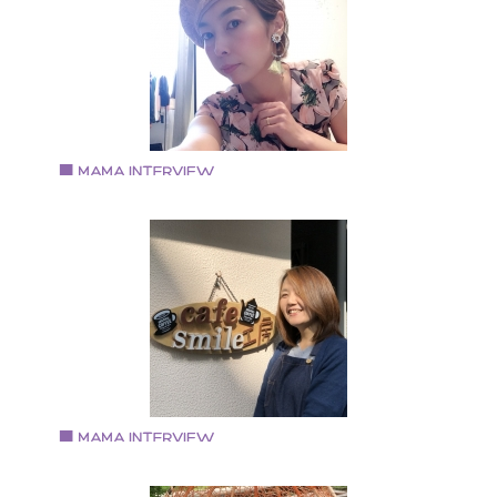
大学卒業後、設計事務所にて勤務と同時にアクセサリ
製作と販売を開始し、２１年目になります。 セレクト
ョップ、美容院、クリニック、百貨店等様々な委託先
て現在も販売中。 革職人としては、個性的でカラフル
バッグや小物を１０年前から製作しています。 メイン
の販売はminne (https://minne.com/@kugoyuki) 主人と
子の三人家族
Vol.67 2018.7.2
敷島 梨江さん
パーソナルスタイリスト Rie
大阪府堺市出身、堺市在住。 出産前までは金融機関勤
務。 出産後、3人の子育てを経てスタイリストの道へ
スタイリスト浅野千絵氏に師事。
Vol.66 2018.6.15
大東 由紀恵さん