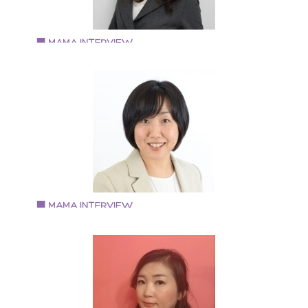
新聞掲載） ・阪急東宝グループウメダ
FM「BeHappy789」【弁天ラミの魅せる♪オープンハ
ト】 にてラジオ出演 ・「オンラインフェス 2017」オ
ンライン上でのイベント講師 ・中之島結婚式場
Vol.73 2018.10.5
「Lazor Garden Osaka」にてイベント講師 ・陰陽
築城由佳さん
行に基づく食事指導（薬膳インストラクター・だしソ
ついき社労士事務所/㈱ハッピーシェアリング 代表
リエ） ・コーチング・カウンセリング・SBT３級を活
甲南女子大学卒業 大学卒業後、上京し、タレントマネ
したメンタルフォローオンライン相談 ・「元気な赤ち
ジャーを経て派遣社員として職を転々としながら社会
んを授かり育てるための体づくりセミナー」開催
険労務士の資格を取得。 社会保険労務士法人にて７年
勤務。 その間２回の離婚を経験し、２０１６年４月に
元大阪に戻り、独立開業。 面会交流の必要性について
数々の講演の依頼あり。
Vol.72 2018.9.10
宮尾 智美さん
『アフタースクールにじのいえ』経営
１９７６年生まれ。 関西学院大学社会学部卒業 保育士
許・放課後児童支援員認定資格・社会福祉施設長資格
L.S.F.A children’s（乳幼児応急手当）資格を取得。 趣