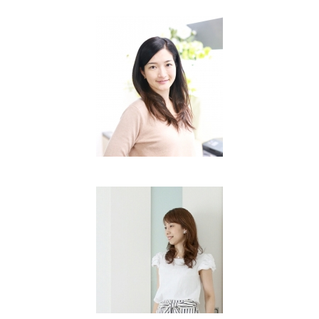
Vol.64 2018.5.16
古谷さやかさん
HARS. アクセサリー作家
主人と子ども3人の5人家族。 アクセサリーショップ
HARS.としてイベント出店をしている。 枚方市を中心
活動を展開。
Vol.63 2018.5.1
藤内真由美さん
Embellir Mayumi 主宰
大阪府豊中市在住。 小学生2人と主人の4人家族 2015
に勤めていた会社を退職後、 2017年春より
「EmbellirMayumi」を立ち上げ作家活動を開始。 現在
自宅サロンでのレッスンや個別のオーダー品を承って
ります。 色々と試行錯誤を繰り返しつつも、「楽しむ