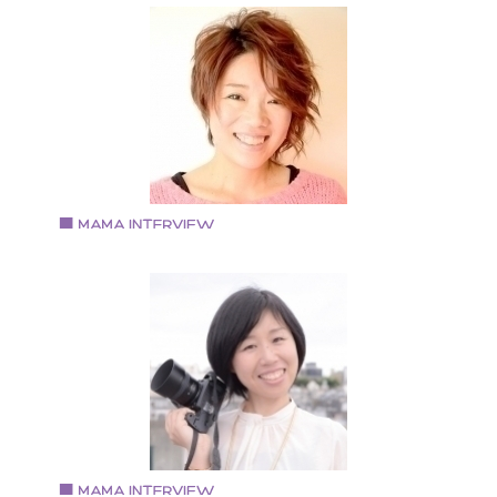
五十嵐なつみさん
子育て研究会代表 子育て研究家
秋田県出身 ２児のママ 子育て研究会代表として活動
Vol.79 2019.1.15
あずま のあさん
ご神託アーティスト・ボイスヒーラー
1979年生まれ 愛知県出身 大阪府在住 2003年名古
屋・岐阜を中心に音楽活動を開始。 2011年～13年 ボ
スヒーリングアカデミーを東京にて開校。
サンクチュアリ出版にてトークイベン
を開催。 2013年 出産のため活動を休止 2018年 ボ
スセラピストとして活動を再開 現在はカラオケパーテ
ーを毎月開催中。 https://noahvoice.love