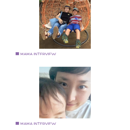
ウッドバーニング作家 cafe smile工房 経営
大阪市港区にcafe smile工房をオープン 経営者・ハンド
メイド作家・料理人という多彩な顔を持つ三児のママ
Vol.65 2018.6.1
重田ゆかりさん
フルーツ＆ソープカービング作家
1973年生まれ。 大阪府出身。 食物科の短大を卒業後、
文具メーカーに入社し、現在も勤務。 趣味は、ものづ
りはもちろん、マラソンや山登り・ヨガなど 身体を動
すことも大好きです。 主人と息子2人の4人暮らし。
Atelier awanone として活動中です。