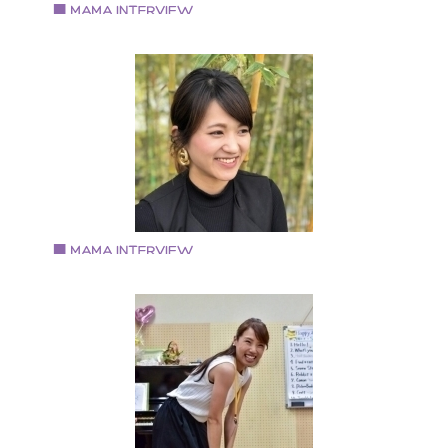
Vol.91 2019.8.1
持田 亜友美さん
1973年京都生まれ。大阪市在住。 トロンボーン奏者の
と長男（2019年当時小4）の 3人家族。 短大卒業後、
アーコンダクターとして勤務。 出産を機に退職。専業
婦になる。 自身がお料理教室に通ったことや息子が料
に興味を持ったことがきっかけで、現在は「ぼくとわ
しのおべんとうクラブ」を主宰し、子どもだけで作る
弁当作り教室を大阪で開催。
Vol.90 2019.7.15
山澤 いずみさん
6歳3歳の兄弟の母。食べる事や料理する事が好き。 予
医学食養生士 野菜ソムリエ フードコーディネーター 耳
つぼシニアインストラクター わらべうたベビーマッサ
ジ フォトアルバムコーディネーター