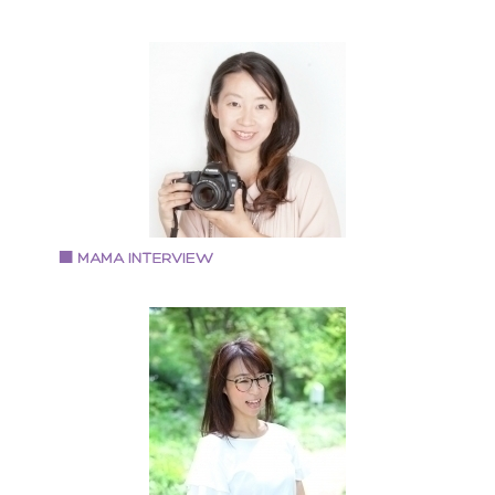
Vol.77 2018.12.4
地天 順子さん
親子専門フォトグラファー
1971年生まれ 大阪市住吉区在住 2000年生まれと2004
生まれの2児の母
Vol.76 2018.11.16
中村篤子さん
camera salon acola 代表
大学卒業後、カメラを趣味で始める。 証券会社退職後
独学でカメラマンに転身、起業。 自宅に作った簡易ス
ジオがママのクチコミで話題になる 現在は、子供撮影
中心に、女性起業家、政治家、演劇舞台など人物を中
に撮影。 メディア掲載・撮影実績 〇毎日新聞 「