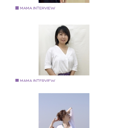
Vol.89 2019.7.1
田中 恵理さん
次世代型子ども英語講師 英語コーチ 英語リトミック講
トレーナー 英会話スクール勤務・グランドスタッフ・
室乗務員の経験を経て現在は市や町の子育て支援セン
ーで英語講座や、英語リトミック講座を開講している
Vol.88 2019.6.17
藤村 いづみさん
訪問プレミアム保育with me（ウィヅミー）経営
・「訪問プレミアム保育with me（ウィヅミー）」経営
として訪問保育、子育てカウンセリングの他、子育て
援や保育人材養成など、保育に総合的にかかわってい