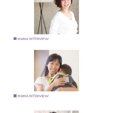
多数のウェブメディアで美容情報を執筆、監修してい
ママ美容家、メイクアドバイザー。 顔分析となりたい
をもとに似合うメイクを知れる、ペルソナメイクを提
唱。不定期でメイクレッスンを開催している。 コスメ
ンシェルジュであり、マキア公式ブロガーとしてマキ
オンラインでも美容情報を発信中。 プライベートでは
児の母であり、第二子出産間近。
Vol.97 2019.11.28
桑野 順子さん
Days party & photograph
・フォトグラファー ・こどもとかめらフォトレッスン
定講師 ・日本バースデープランナー協会 上級バース
ープランナー ・2019年度 Flying Tiger Copenhage
パーティー部 部長
Vol.95 2019.11.26
せぎ みほさん