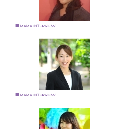
はピアノ、特技はシンクロナイズドスイミング（ジュ
アオリンピックチーム競技優勝経験あり）。 大学卒業
は社会教育団体で16年間総合職として勤務。 ２０１６
４月高槻市承認第一号民間学童保育室「ＮＰＯ法人ア
タースクールにじのいえ」を開設。 二人の娘を持つ母
Vol.71 2018.9.3
もある。 アフタースクールにじのいえ http://nijino-
中野さおりさん
ie.org/
自宅サロン経営 エステスクール講座講師 服販売
2006年 自宅サロン『ピンポンパール』開業 2011年
「好きな事をお仕事にして有意義な毎日を過ごすママ
ん達」をとエステスクール開校 2012年 『心や身体が
気になれる自分を好きになる講座』開講 2014年 お洋
の相談を受けるうちに服販売開始 2016年 『予約が取
にくいお店作りマンツーマン講座』開講 2018年 更に
を元気にと手相や姓名判断をメニュー化 女児二人のの
マ
Vol.70 2018.8.16
彈正原 由紀さん
キッズマナーインストラクター／プレシャス・マミー
定トレーナー 「忙しいなか読んでる暇ないよ！！ そん