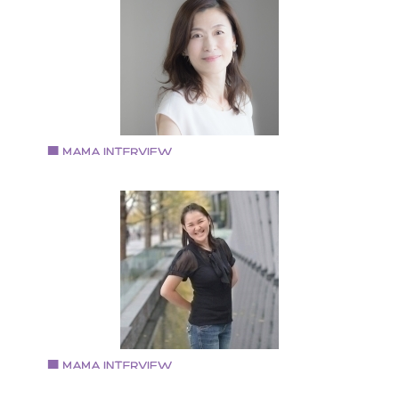
ママさんミュージシャン
プロフィール 大阪・堺市出身 フランス国立音楽院でク
ッシックサックスを専攻 4年の留学後、帰国 イベント
社の社員等の仕事を経て、 クラッシック出身の女性デ
オtricoloreを結成。 サックス・コーラスを担当 公式
HP:http://tricolore-net.jp/
Vol.80 2019.2.1
五十嵐 律子さん
福島県会津若松市出身 転勤族の妻で3児の母 産後ケア
ペシャリスト、チャイルドマインダー、AEAJアロマテ
ピーインストラクター等資格保有 2018年 『Magie du
bonheur』を立ち上げ、女性をサポートするサービス、
ツールを提供
Vol.78 2018.12.19