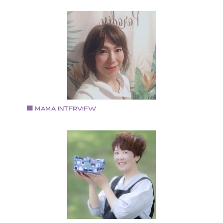
Vol.93 2019.9.2
今安志保さん
・ピアニスト 作詞作曲 脚本家 ・赤ちゃんの笑顔ソムリ
エ ・感性共育 講師 ・株式会社オーリーコーポレーショ
ン 代表取締役社長 作詞、脚本、ラジオパーソナリティ
どもマルチに手掛ける。 ミュージシャンとしての活動
他、子育てや生き方のセミナーなどで共育プログラム
講演、提供している。
Vol.92 2019.8.16
片山 方子さん
短大卒業後モロゾフ、メニュー開発部にてフレンチと
ャイニーズの融合レシピ考案 ホリデイイン南海2階ウ
ディング&パーティ&ブッフェのチーフパティシエ パン
ーキ専門店「mg」にてフードコーディネーター 本町ト
トクッキングスクール講師 八尾市パティシエ岡田にて
ティシエ 八尾リラクゼーションサロン店長、スタッフ
修トレーナー兼任