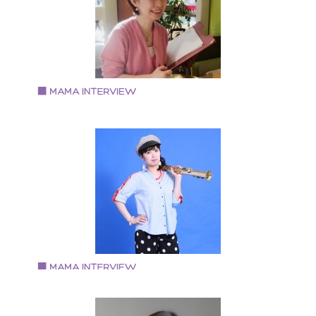
の母 健康診断の個人栄養指導実績あり 栄養コンシェル
ュ(R)二つ星 鶴見緑地広報誌お弁当レシピ連載。 大阪
浪速区の全小学校での食育講師経験あり。 食育教室「
なほ」主宰 い いのちをつなぐ 生きる力をつける食
な なかよく食卓を囲む食育 ほ ほんものの味を知り
感を育む食育
Vol.82 2019.3.1
三品 佳代さん
メイクを通して、人生の脚本を描く専門家
1971年生まれ 京都府京都市出身 ・認定メイクセラピ
ト（京都唯一 2019年2月時点） ・対人スキルトレーナ
・舞台女優歴約30年 メイクと心理学が融合されたメイ
セラピー（お化粧療法）と、対人スキル、舞台女優が
う役作りの方法を通して、 「あなたが主役の人生の脚
を描く！」というオリジナルのメソッドをお届けして
ます。
Vol.81 2019.2.4
南 由香さん