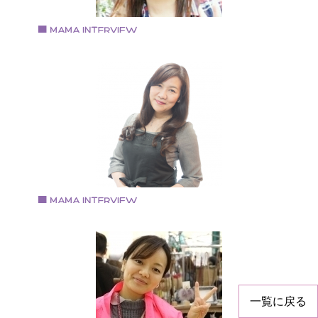
も現在は退職し、2014年秋より「And you ?」を立ち上
げ作家活動を開始 小学2年生の息子と主人の3人家族
Vol.60 2018.3.15
森育子さん
キャンドルアーティスト
1981年大阪府東大阪市生まれ 日本キャンドル協会認定
ャンドルアーティスト
Vol.59 2018.3.1
村木陽子さん
NailSalon＆BeautyCare 【 Precious 】代表
1964年生れ。栃木宇都宮市出身、豊中市在住、子供3
と転勤族の夫の5人家族。 大手化粧品会社に26年勤務
一覧に戻る
後、NPO法人に所属し福祉を学ぶ。 夫の転勤を機に信