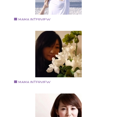
る。 ・自然農やアクティビティを楽しめる「NPO法人
良情熱学校」の教頭・副理事長
Vol.87 2019.6.1
河内 奈奈さん
『YOGA7』代表『Vegan style Nana』経営
1973年生まれ。O型。蟹座。 ホテル勤務を経てヨガイ
ストラクターになる。 ヴィ―ガンの飲食店経営経験が
り、現在はヨガインストラクターをしながら自宅工房
グルテンフリーのスイーツやパン、マヨネーズなどの
造・販売をしている。
Vol.86 2019.5.1
大瀧ともえさん
フローリスト(atelierstagioneflower主宰)
大阪府出身 中学生と小学生の母 【ブログ】
asflower---tomo 【Instagram】 tomo5177