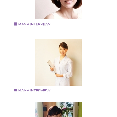
Vol.84 2019.4.1
太田有香さん
アファメーションメイクアドバイザー
1978年生まれ 2児の母 神奈川県出身、小学校5年生の
時、関西に引っ越し 会社勤めをしながらメイクの世界
出産を機にベビーマッサージと出会う 自宅にてベビー
ッサージ教室と子連れメイクサロンをオープン カルチ
ーセンターや企業への講座も行う 現在、メイクカラー
ナリスト(R)としても活動 http://www.joyful-angels.com/
Vol.83 2019.3.15
稲葉 恵さん
管理栄養士 食育教室『いなほ』主宰
神戸学院大学栄養学部を卒業 管理栄養士 調理師 2