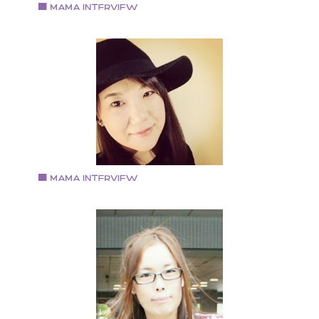
と」を忘れずに日々活動中です。
Vol.62 2018.4.15
竹谷陽子さん
アーティフィシャルフラワーBrillante Rose主宰
大阪芸術大学 音楽学科 ピアノ科卒業 卒業後、piano
講師として活動すると同時にライセンスを取得 Brillant
Rose お稽古サロンopen 現在、各方面で活動中
Vol.61 2018.4.1
ショウメン ヨウコさん
ヘアアクセサリー＆アクセサリー作家「And you ?」
京都市在住 芸術短大のファッションデザインコースを
てアパレル業界へ 百貨店などで婦人服の販売を行う そ
後縁あってブライダル業界に転職 併設するカフェの責
者を兼任しつつ、結婚式やイベントのコーディネータ
として勤務 出産後も再びブライダル関連の仕事に携わ