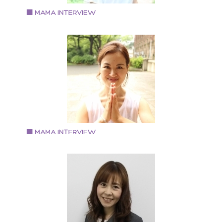
供年賀状撮り方講座」 〇ＴＶニュース 「森で子供撮
イベント」 〇西宮阪急 「ベビーマタニティ撮影
ベント」 〇産経新聞社主催「あんふぁん」撮影会 〇阪
Vol.75 2018.11.1
百貨店 「関西キッズコレクション」撮影会
岡本 静花さん
認定プレシャス・マミートレーナー
第1子の子育てに悩んでいた時に㈱プレシャス・マミー
「子育てコーチング」に出会う。 ７年の専業主婦を経
て、介護福祉業界に従事しながら、子育てを学ぶ。 そ
後、「子育てコーチング」を知ってもらいたいという
いから講師を目指す。 現在、コーチ業と並行して介護
として多くの高齢者の方々と接している。 「０～１０
歳まで自分らしく！」をテーマに日々を過ごしている
認定プレシャス・マミートレーナーとして、ｅラーニ
Vol.74 2018.10.15
グ添削・メルマガ・コラムの執筆・サークルを立ち上
押谷 悠実さん
げ、YouTube動画作製、イベントの企画運営を手がけ
妊活Yoga Navigator HARUMIとして活動
る。 個人では月１の各種講座開催、個人セッションを
・これまでに10000回以上のYOGA指導（ヨガ指導歴1
う。 大阪府大阪市出身 大阪在住 現在３児の母。
年、マタニティ・産後ママヨガ指導歴10年） ・子宝整
師(８３パーセントの妊娠率) ・大阪市北区子育て支援
ッスン講師 ・子宝成就の中山寺にて講師を務める（神