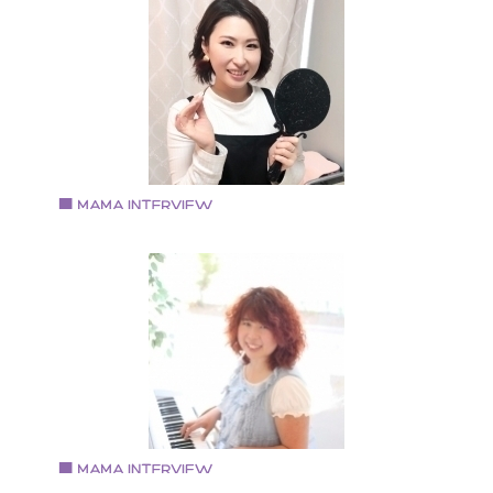
ベビーヨガインストラクター
東大阪在中。３児のママ。 ベビーヨガインストラクタ
Vol.94 2019.9.17
中原 和子さん
ビューティーサロンemire 代表
大阪美容専門学校卒業後、京都や東京の美容院、サロ
で働いた後出産。 地元大阪でマツエク業界に。子連れ
通えるサロンを目指し、プライベートサロン《emire》
オープン。 ビューティーサロンemire 代表