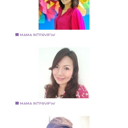
お母さんだからこそ見て欲しい！」 「マナーはお子さ
の財産になります」 キッズマナー講師 彈正原 由紀 無
メルマガ https://www.reservestock.jp/subscribe/86258
Vol.69 2018.8.1
妹尾圭子さん
HAPPY COLOR ブランカ 代表 国家資格キャリアコン
ルタント RYBカラーリーディングインストラクター 認
方眼ノートトレーナー
Vol.68 2018.7.17
久郷友紀子さん
MagentaK 代表