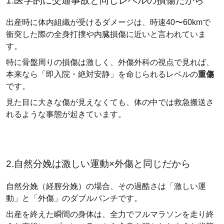
1.医学的に交通事故と同じレベルの損傷だから
出産時に体内組織が受けるダメージは、時速40〜60kmで
衝突した際の全身打撲や内臓損傷に近いと言われていま
す。
特に骨盤周りの損傷は激しく、外傷外科の視点で見れば、
本来なら「即入院・絶対安静」を命じられるレベルの
重傷
です。
見た目に大きな傷が見えなくても、体の中では救急搬送さ
れるような事態が起きています。
2.自然分娩は激しい運動×外傷と同じだから
自然分娩（経膣分娩）の場合、その過酷さは「激しい運
動」と「外傷」のダブルパンチです。
出産を終えた瞬間の身体は、全力でフルマラソンを走り終