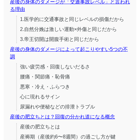
産後の身体のダメージが「交通事故レベル」と言われ
る理由
1.医学的に交通事故と同じレベルの損傷だから
2.自然分娩は激しい運動×外傷と同じだから
3.帝王切開は開腹手術と同じだから
産後の身体のダメージによって起こりやすい5つの不
調
強い疲労感・回復しないだるさ
腰痛・関節痛・恥骨痛
悪寒・冷え・ふらつき
心に現れるサイン
尿漏れや便秘などの排泄トラブル
産後の肥立ちとは？回復の分かれ道になる概念
産後の肥立ちとは
産褥期（産後約6〜8週間）の過ごし方が鍵