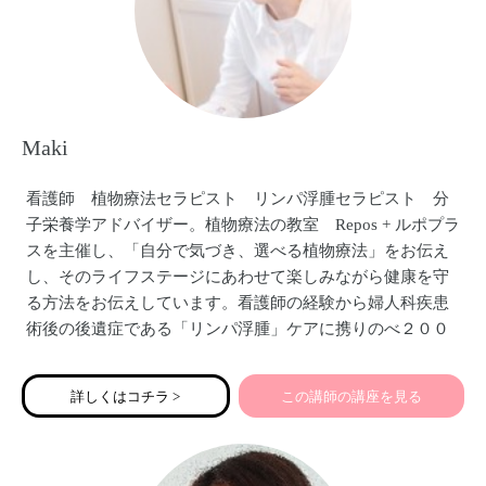
Maki
看護師 植物療法セラピスト リンパ浮腫セラピスト 分
子栄養学アドバイザー。植物療法の教室 Repos + ルポプラ
スを主催し、「自分で気づき、選べる植物療法」をお伝え
し、そのライフステージにあわせて楽しみながら健康を守
る方法をお伝えしています。看護師の経験から婦人科疾患
術後の後遺症である「リンパ浮腫」ケアに携りのべ２００
０人以上の方のケアに携わる。
２人の子供と共に主人の転勤により、北九州、岩手、アメ
詳しくはコチラ >
この講師の講座を見る
リカ（カリフォルニア）東京と、生活をし１２年前より北
九州に戻り自然を楽しみながら生活中。