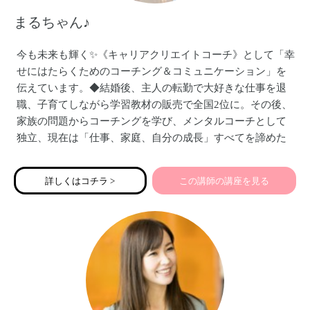
まるちゃん♪
また、企業様向けセミナー等を開催したり、都内大手ホテ
今も未来も輝く✨《キャリアクリエイトコーチ》として「幸
ルでウェディング・コンサルタントもさせて頂いておりま
せにはたらくためのコーチング＆コミュニケーション」を
す。
伝えています。◆結婚後、主人の転勤で大好きな仕事を退
職、子育てしながら学習教材の販売で全国2位に。その後、
家族の問題からコーチングを学び、メンタルコーチとして
独立、現在は「仕事、家庭、自分の成長」すべてを諦めた
くない女性、ママの起業、経営者、マネージャー、対人支
援職の方をサポートしています◆企業研修講師、オンライ
詳しくはコチラ >
この講師の講座を見る
ン研修・テクニカルサポート実施、コーチングスクール講
師◆23歳、大学1年の2人の息子の母です。マヤ暦の鑑定も
コーチングに取り入れています。