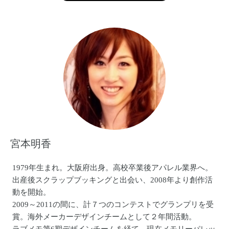
復活！
BAND名も、BAGDAD CAFE THE trench townに戻し、最高
のメンバーで再始動！！
宮本明香
1979年生まれ。大阪府出身。高校卒業後アパレル業界へ。
出産後スクラップブッキングと出会い、2008年より創作活
動を開始。
2009～2011の間に、計７つのコンテストでグランプリを受
賞。海外メーカーデザインチームとして２年間活動。