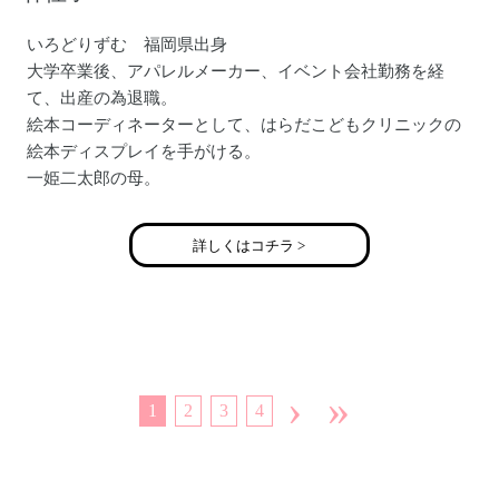
の夢です。
いろどりずむ 福岡県出身
大学卒業後、アパレルメーカー、イベント会社勤務を経
【ブログ】http://ameblo.jp/mano-m/
て、出産の為退職。
絵本コーディネーターとして、はらだこどもクリニックの
絵本ディスプレイを手がける。
一姫二太郎の母。
詳しくはコチラ >
›
»
1
2
3
4