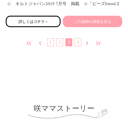
☆ キルトジャパン2019 7月号 掲載 ☆「ビーズfriend２
０１８夏号」掲載 ☆ アクセサリーstylebook No.2 掲
載 ★2019年 日本テレビ「ヒルナンデス」 「ある世界
詳しくはコチラ >
この講師の講座を見る
で大成功！いったい何者？！」出演
«
‹
›
»
1
2
3
4
咲ママストーリー