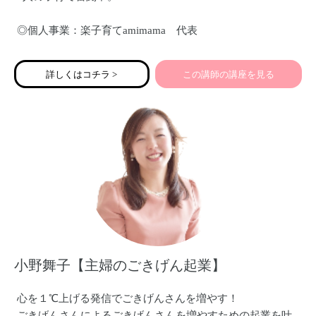
◎個人事業：楽子育てamimama 代表
おむつなし育児講座、米粉おやつ教室、開催。
詳しくはコチラ >
この講師の講座を見る
◎一般社団法人be.らぼらとり(MamaBee)
ママカレッジBee統括マネージャー
小野舞子【主婦のごきげん起業】
心を１℃上げる発信でごきげんさんを増やす！
ごきげんさんによるごきげんさんを増やすための起業を叶