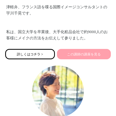
津軽弁、フランス語を喋る国際イメージコンサルタントの
宇川千晃です。
私は、国立大学を卒業後、大手化粧品会社で約9000人のお
客様にメイクの方法をお伝えして参りました。
詳しくはコチラ >
この講師の講座を見る
フランスとアフリカでの生活の中で刺激を受け、帰国後、
国際イメージコンサルタントの資格を取得し、
以後、ファッションや美容に関心持つ多くの方に、自分で
自分をホメたくなる「らしい服」の選び方・着方を日々お
伝えしております。
「私服力で至福力アップ」がキーワード♬