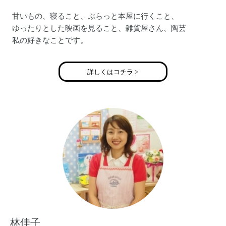
甘いもの、寝ること、ぶらっと本屋に行くこと、
ゆったりとした映画を見ること、雑貨屋さん、陶芸
私の好きなことです。
2年間パン職人として経験を積み、その後はパティシエの道
詳しくはコチラ >
へ。
コンツェルト、キハチアンドエス、バースデイプレゼント
で計8年間勤務
自分の経験をもとに、作ることの楽しさを多くの人に味わ
ってほしい。
そんな思いで自宅の教室を始める事にしました。
教室を開くためのノウハウを教えてもらえるMAPLE
KITCHENに通い、色々な事を学びました。
楽しくゆったりとした気分で通って頂けたら嬉しいです。
作る楽しさ、おいしいと思ってもらえる喜びを皆様に実感
していただきたい。
林佳子
色々な方々と出会い、作る事の楽しさを共有することが私