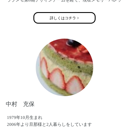
ラブメモ第6期デザインチームを経て、現在メモリーパレッ
トカンパニープロダクトデザイナーとして製品デザインを
手掛ける。東京・大阪を中心に講習会も開催。
詳しくはコチラ >
男の子２人の母。
ブログ 【Ｇotta Ｓcrap】 http://machu-gotta-
scrap.blogspot.jp/
中村 充保
1979年10月生まれ
2006年より旦那様と2人暮らしをしています