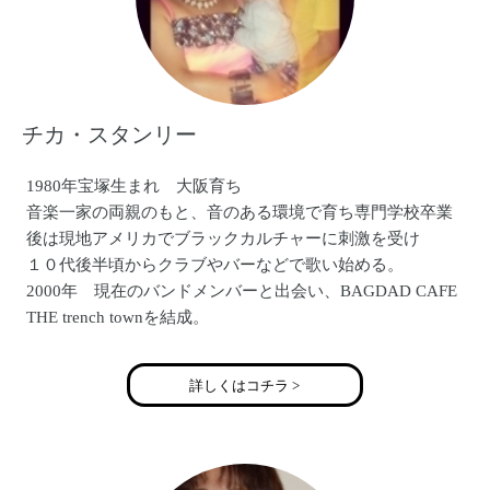
チカ・スタンリー
1980年宝塚生まれ 大阪育ち
音楽一家の両親のもと、音のある環境で育ち専門学校卒業
後は現地アメリカでブラックカルチャーに刺激を受け
１０代後半頃からクラブやバーなどで歌い始める。
2000年 現在のバンドメンバーと出会い、BAGDAD CAFE
THE trench townを結成。
2004年 現在勤務しているCafe&goods B.S.Cの母体ＮＰＯ
法人サンフェイスと出会い、４年間障がいを持った子ども
詳しくはコチラ >
達と関わり過ごす。
2007年 世界１周の船旅で４カ国をまたにかけ世界を旅し
歌を届ける。
2009年結婚