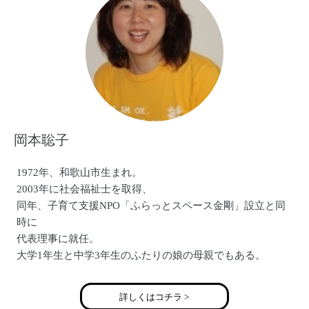
2010年出産
2012年 独自のオリジナルブランドBABY BATICAを設立
現在も音のある環境と家族、仲間と過ごし刺激ある毎日を
続行中。
BAGDAD CAFE THE ternch town
進化を続けるCREATE集団！
関西を代表する大所帯REGGAE BAND、BAGDAD CAFE
岡本聡子
THE trench town。
圧倒的なLIVEパフォーマンスで、FUJI ROCK FESTIVAL・
朝霧JAM・SUNSET LIVE・頂・WIND BLOW・FESTA DE
1972年、和歌山市生まれ。
RAMA・FREEDOMなど、数々のフェスティバルを盛り上げ
2003年に社会福祉士を取得、
る。
同年、子育て支援NPO「ふらっとスペース金剛」設立と同
2000 年結成。1stアルバムで、新人では異例のFM802ヘビー
時に
ローテーションに選ばれる。その後もアルバムを出すたび
代表理事に就任。
に、全国各ラジオ局のパワープレイに選 ばれ続ける。タワ
大学1年生と中学3年生のふたりの娘の母親でもある。
ーレコードのポスターNO MUSIC NO LIFE、テレビやラジオ
の音楽番組に多数出演。
詳しくはコチラ >
2013年5月11日、充電期間を終えたVo.maiやコーラスも完全