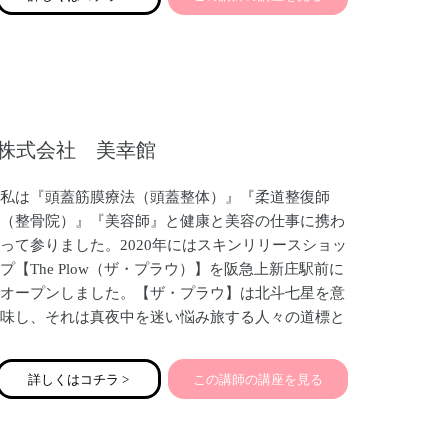
3つの意識にはそれぞれ扉があり、
これらの扉を開いていくことで
本来のあなたが輝き始めます。
株式会社 美幸館
私は『頭蓋筋膜療法（頭蓋整体）』『柔道整復師
（整骨院）』『美容師』と健康と美容の仕事に携わ
って参りました。2020年にはスキンリリースショッ
プ【The Plow（ザ・プラウ）】を阪急上新庄駅前に
オープンしました。【ザ・プラウ】は北斗七星を意
味し、それは真夜中を迷い悩み旅する人々の道標と
なってきました。その星のように、悩みお困りの方
のお役に立てるよう【健康と美容】のセレクトショ
詳しくはコチラ >
この講師の講座を見る
ップとして思いを込めて、皆様のお越しをお待ちし
ております。