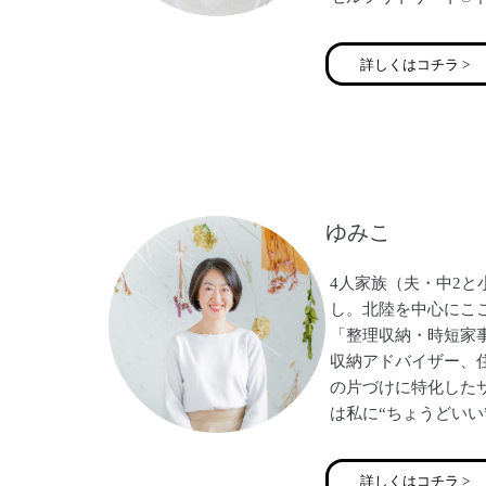
ネス瞑想講師/習慣化
詳しくはコチラ >
ゆみこ
4人家族（夫・中2と
し。北陸を中心にこ
「整理収納・時短家
収納アドバイザー、
の片づけに特化したサー
は私に“ちょうどいい
に、ラクに片づく仕
ています。大阪市出
詳しくはコチラ >