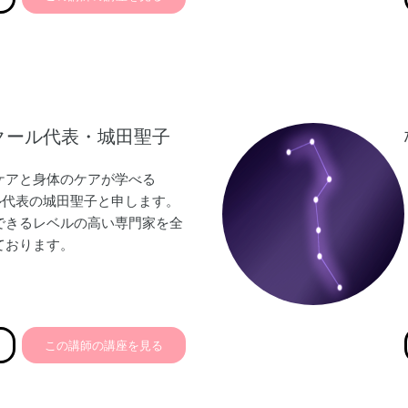
スクール代表・城田聖子
ケアと身体のケアが学べる
ル代表の城田聖子と申します。
できるレベルの高い専門家を全
ております。
3位！ママの心のケア本出版ママのケ
向け入門書
この講師の講座を見る
後ママの心理ケア専門校ママの
門家を育成
/企業コラボママのストレスケ