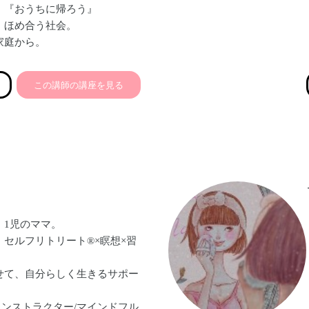
ku。『おうちに帰ろう』
、ほめ合う社会。
家庭から。
この講師の講座を見る
。1児のママ。
セルフリトリート®︎×瞑想×習
せて、自分らしく生きるサポー
インストラクター/マインドフル