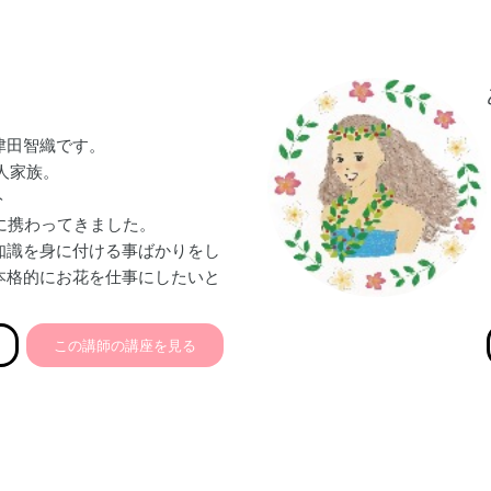
カウンセラー
有者 ・認知行動傾聴士・マイ
講師対談のオファー ・雑誌
津田智織です。
3人家族。
ト
に携わってきました。
知識を身に付ける事ばかりをし
本格的にお花を仕事にしたいと
した。
すぎる事は無いだろうけど、
この講師の講座を見る
で、自由にどんどん行動出来る
も無い。
も行動して少しずつでも成長し
います。
があり、これも仕事にしていき