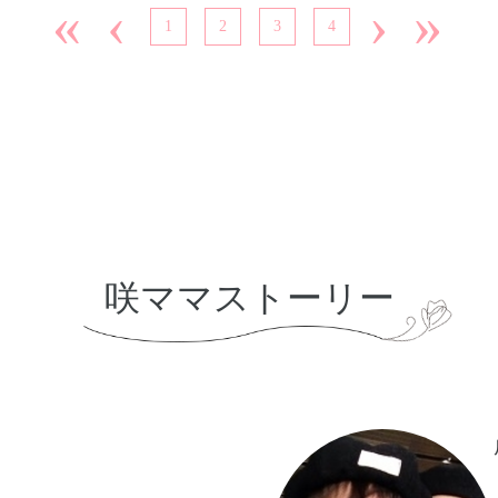
«
‹
›
»
。
1
2
3
4
咲ママストーリー