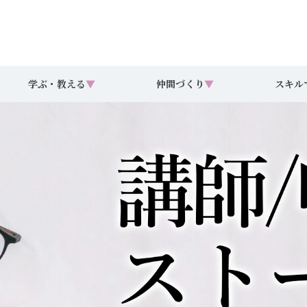
学ぶ・教える
▼
仲間づくり
▼
スキル