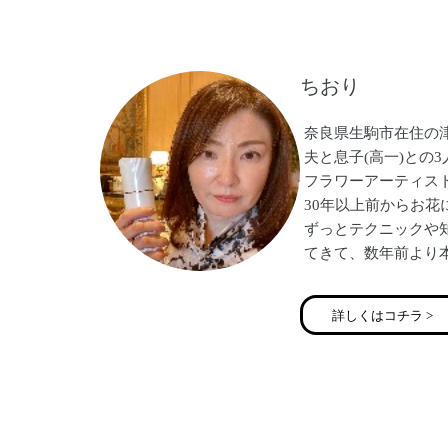
ア・心理ケアなど
◾️産前産後ママ専門
カウンセラー資格保
ちおり
ンドフルネス心理士
◾️雑誌セラピストで
ELLE掲載
奈良県生駒市在住の
夫と息子(高一)との
フラワーアーティス
30年以上前からお花
ずっとテクニックや
てきて、数年前より
思い、活動を始めま
何かを始めるのに遅
詳しくはコチラ >
やはり若くは無いの
時間も沢山ある訳で
なので、小さな事で
ていきたいと思って
美容にもとても興味