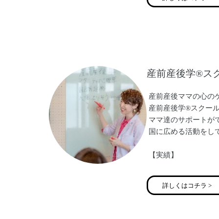
産前産後学®︎
産前産後ママの心の
産前産後学®︎スクー
ママ達のサポートが
国に広める活動をし
【実績】
◾️ amazon書籍
アをしている専門家
詳しくはコチラ >
◾️国内唯一の産前産
心のケアが出来る専
◾️ママ向けイベント