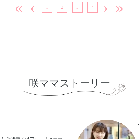
«
‹
›
»
1
2
3
4
咲ママストーリー