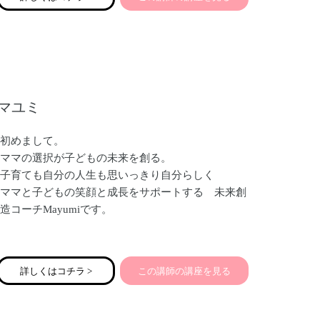
マユミ
初めまして。
ママの選択が子どもの未来を創る。
子育ても自分の人生も思いっきり自分らしく
ママと子どもの笑顔と成長をサポートする 未来創
造コーチMayumiです。
学習塾20年経営。のべ1万人以上の親子さんのサポ
ートをしてきました。そして現在県立高校で化学基
詳しくはコチラ >
この講師の講座を見る
礎を教えています。また週に1度通信高校に通う高
校生のサポートをしています。子どもが大好きで
す。ママや子どもさんの可能性の扉を開くお手伝い