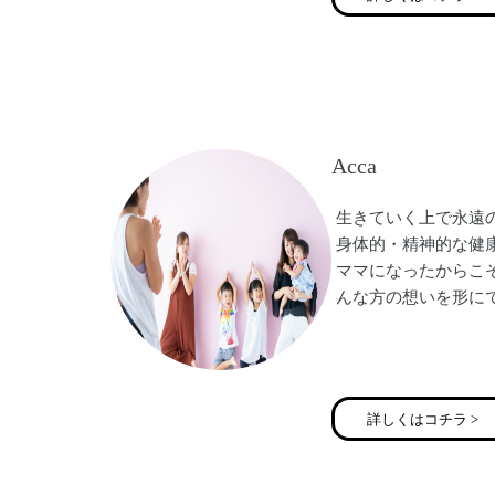
Acca
生きていく上で永遠
身体的・精神的な健康🟰W
ママになったからこ
んな方の想いを形に
詳しくはコチラ >