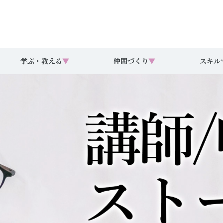
学ぶ・教える
▼
仲間づくり
▼
スキル