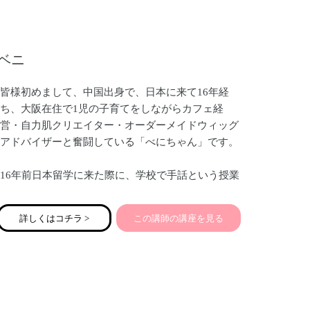
をしています。
ベニ
皆様初めまして、中国出身で、日本に来て16年経
ち、大阪在住で1児の子育てをしながらカフェ経
営・自力肌クリエイター・オーダーメイドウィッグ
アドバイザーと奮闘している「べにちゃん」です。
16年前日本留学に来た際に、学校で手話という授業
があったというのをきっかけで、手話のことを知り
ました。
詳しくはコチラ >
この講師の講座を見る
2年前から手話の勉強を再開することになり、当時2
歳の娘と一緒に浪速区のあすか手話サークルに通い
始めました。自分は現在大阪手話奉仕員養成講座に
も通っています。