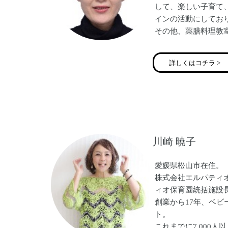
して、楽しい子育て
インの活動にしてお
その他、薬膳料理教
で占い師もしており
詳しくはコチラ >
川崎 暁子
愛媛県松山市在住。
株式会社エルパティ
ィオ保育園統括施設
創業から17年、ベ
ト。
これまでに7,000