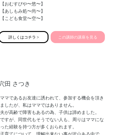
【おむすびや〜悠〜】
【あしもみ処〜尚〜】
【こども食堂〜空〜】
【みんなの家〜和〜】
【トーキョーコーヒー112@あすか】
詳しくはコチラ >
この講師の講座を見る
を主宰
そして
《脳科学コーチングで夢への最短距離を走る最幸応
援コーチ》
をしています（╹◡╹）
穴田 さつき
ママであるお友達に誘われて、参加する機会を頂き
ましたが、私はママではありません。
夫が高齢で障害もあるの為、子供は諦めました。
ですが、同世代もそうでない人も、周りはママにな
った経験を持つ方が多くおられます。
子育てについて、理解出来ない事が沢山ある中で