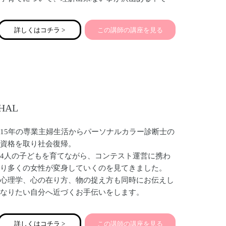
も、私はそういったママ達との交流を、積極的にし
ていきたいと思ってます。
詳しくはコチラ >
この講師の講座を見る
誰かのママではなく、みんなのママ。
一緒に子育てさせて貰えたら嬉しいです。
HAL
15年の専業主婦生活からパーソナルカラー診断士の
資格を取り社会復帰。
4人の子どもを育てながら、コンテスト運営に携わ
り多くの女性が変身していくのを見てきました。
心理学、心の在り方、物の捉え方も同時にお伝えし
なりたい自分へ近づくお手伝いをします。
詳しくはコチラ >
この講師の講座を見る