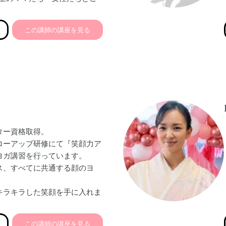
マ＆女性のサポートを通して、
来を創る」ために事業展開して
この講師の講座を見る
後ケアコミュニティ運営・ウェ
事業
ター資格取得。
ローアップ研修にて『笑顔力ア
ヨガ講習を行っています。
ス、すべてに共通する顔のヨ
キラキラした笑顔を手に入れま
この講師の講座を見る