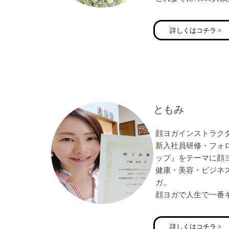
縁を頂く中で、「マ
人と地球に優しい未
詳しくはコチラ >
います。
保育園経営・産前産
ルネス＆フェムケア
ともみ
顔ヨガインストラク
新入社員研修・フォ
ップ』をテーマに顔
健康・美容・ビジネ
ガ。
顔ヨガで人生で一番
しょう。
詳しくはコチラ >