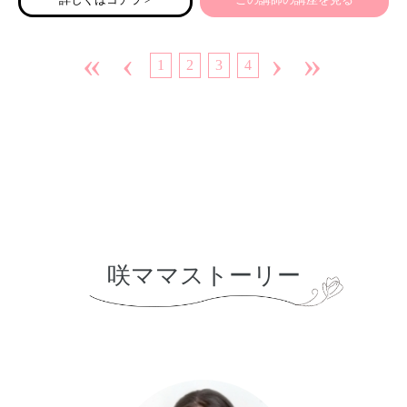
○2017年～ 目標達成コンサルタントとして、東北中心にセ
ミナー開催
○2017年～ 心理学資格取得
«
‹
›
»
1
2
3
4
○現在～ オンライン講師として、「幸せになるための心理
学」講座開催
＊資格＊
ウェルスダイナミクス/ウェルススペクトル/ポジティブ心理
学インストラクター/行動心理士/心理カウンセラー/カラーセ
ラピスト
咲ママストーリー