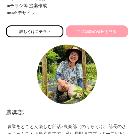
■チラシ等 提案作成
■webデザイン
■SNS広告等
少人数の座談会からお引き受けいたします
詳しくはコチラ >
この講師の講座を見る
農楽部
農業をとことん楽しむ部活♪農楽部（のうらくぶ）部長のさ
っちゃんこと下島幸恵です。私は長野県でズッキーニやピ