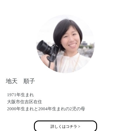
〇毎日新聞 「子供年賀状撮り方講座」
〇ＴＶニュース 「森で子供撮影イベント」
〇西宮阪急 「ベビーマタニティ撮影イベント」
〇産経新聞社主催「あんふぁん」撮影会
〇阪神百貨店 「関西キッズコレクション」撮影会
地天 順子
1971年生まれ
大阪市住吉区在住
2000年生まれと2004年生まれの2児の母
詳しくはコチラ >