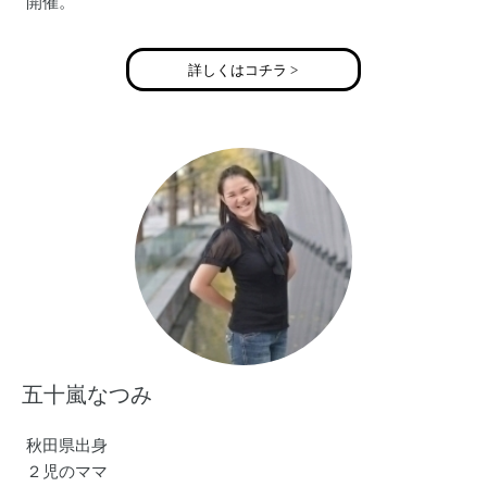
開催。
2013年 出産のため活動を休止
2018年 ボイスセラピストとして活動を再開
詳しくはコチラ >
現在はカラオケパーティーを毎月開催中。
https://noahvoice.love
五十嵐なつみ
秋田県出身
２児のママ