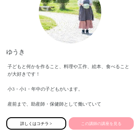
産後の女性の身体を妊婦さんにお伝えしました。
また新潟市秋葉区の
アキハで子育てサポート事業の
産前産後のママのday care room で
マッサージをさせて頂いています。
ゆうき
女性のカラダ専門セラピストとして
活動しています。
子どもと何かを作ること、料理や工作、絵本、食べること
が大好きです！
小3・小1・年中の子どもがいます。
産前まで、助産師・保健師として働いていて
勉強もしてきたので、子どもについての知識はある！きっ
とうまくいく！と思っていました。
詳しくはコチラ >
この講師の講座を見る
でも実際は大変でツライとも言えず悩む毎日でした。