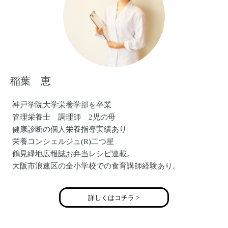
稲葉 恵
神戸学院大学栄養学部を卒業
管理栄養士 調理師 2児の母
健康診断の個人栄養指導実績あり
栄養コンシェルジュ(R)二つ星
鶴見緑地広報誌お弁当レシピ連載。
大阪市浪速区の全小学校での食育講師経験あり。
食育教室「いなほ」主宰
詳しくはコチラ >
い いのちをつなぐ 生きる力をつける食育
な なかよく食卓を囲む食育
ほ ほんものの味を知り五感を育む食育