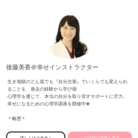
特に、「食」に悩むことが多かったので、
一緒に料理をすること、絵本や工作を通して食べることに
興味を持ってもらうことを楽しんできました。
そんな経験を生かして、
親子の料理、ごはんの時間が楽しくおいしくなれるように
皆さんと一緒に過ごしたいと思っています！
後藤美香＠幸せインストラクター
生き地獄のどん底でも『自分次第』でいくらでも変えられ
ることを、過去の経験から学び😆
心理学を通じて、本当の自分を取り戻すサポートに尽力。
幸せになるための心理学講座を開催中❀
＊略歴＊
○大手酒屋で中間管理職を務める
○2016年～ 大型倉庫店勤務
詳しくはコチラ >
この講師の講座を見る