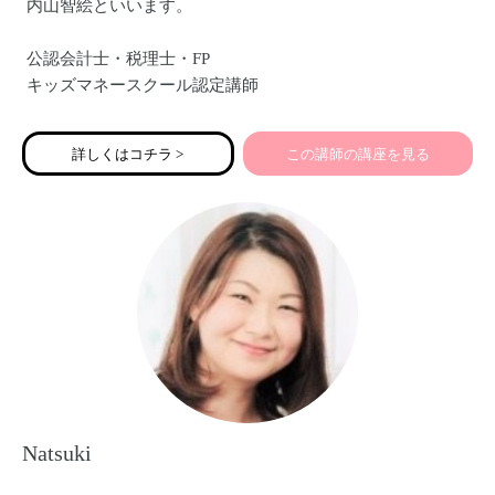
内山智絵といいます。
公認会計士・税理士・FP
キッズマネースクール認定講師
こどものお金先生®
詳しくはコチラ >
この講師の講座を見る
起業されている方はもちろん、
ご家族の扶養の範囲内で無理なくお仕事されているママ
や、
家事や子育てを頑張られているママも、
そしてお子さんも、どんな方にもどんな世代にも、
『お金』の知識はとっても大切です。
皆さんのライフスタイルに合わせた『お金』のおはなしを
させて頂きます。
Natsuki