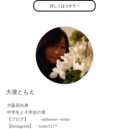
現在、メイクカラーアナリスト(R)としても活動
詳しくはコチラ >
http://www.joyful-angels.com/
大瀧ともえ
大阪府出身
中学生と小学生の母
【ブログ】 asflower---tomo
【Instagram】 tomo5177