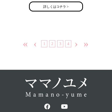
詳しくはコチラ >
«
‹
›
»
1
2
3
4