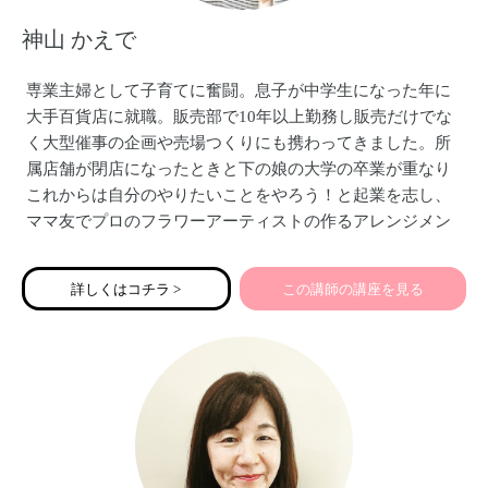
神山 かえで
専業主婦として子育てに奮闘。息子が中学生になった年に
大手百貨店に就職。販売部で10年以上勤務し販売だけでな
く大型催事の企画や売場つくりにも携わってきました。所
属店舗が閉店になったときと下の娘の大学の卒業が重なり
これからは自分のやりたいことをやろう！と起業を志し、
ママ友でプロのフラワーアーティストの作るアレンジメン
トを販売するMODERN DECOを立ち上げました。その後参
加した起業塾の主催者から販売についてアドバイスする仕
詳しくはコチラ >
この講師の講座を見る
事をして欲しいと依頼され販売アドバイザーを始めまし
た。百貨店での経験、自分のブランドをゼロから立ち上げ
た経験も踏まえ実践的な方法をアドバイスしています。