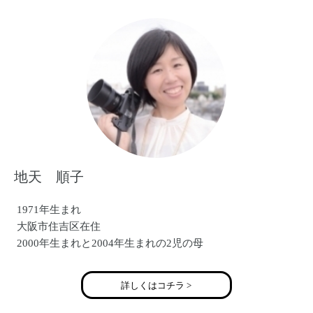
〇ＴＶニュース 「森で子供撮影イベント」
〇西宮阪急 「ベビーマタニティ撮影イベント」
〇産経新聞社主催「あんふぁん」撮影会
〇阪神百貨店 「関西キッズコレクション」撮影会
地天 順子
1971年生まれ
大阪市住吉区在住
2000年生まれと2004年生まれの2児の母
詳しくはコチラ >