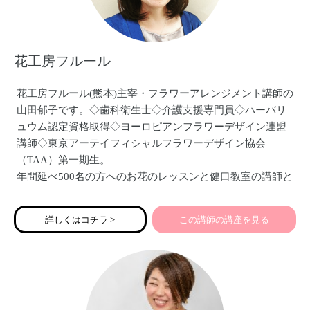
花工房フルール
花工房フルール(熊本)主宰・フラワーアレンジメント講師の
山田郁子です。◇歯科衛生士◇介護支援専門員◇ハーバリ
ュウム認定資格取得◇ヨーロピアンフラワーデザイン連盟
講師◇東京アーテイフィシャルフラワーデザイン協会
（TAA）第一期生。
年間延べ500名の方へのお花のレッスンと健口教室の講師と
しても10年以上の実績経験があります。お花のある癒しの
空間作り、暮らしを彩る様々なフラワーアレンジメント作
詳しくはコチラ >
この講師の講座を見る
品をご提供しています。健口教室では、笑顔・アンチエイ
ジング・声・活舌・誤嚥予防のためのお口の体操など、笑
いをまじえながら楽しくレッスンさせて頂いています。ど
うぞよろしくお願いいたします。