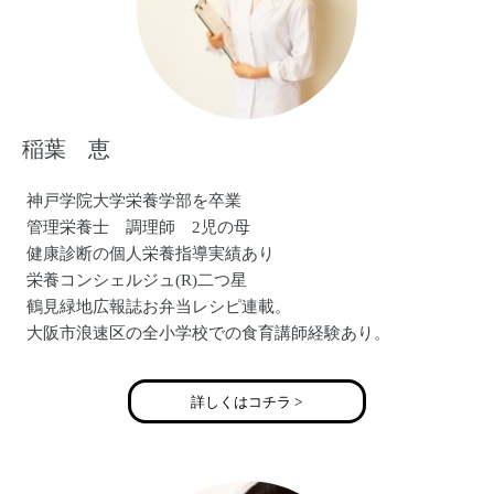
稲葉 恵
神戸学院大学栄養学部を卒業
管理栄養士 調理師 2児の母
健康診断の個人栄養指導実績あり
栄養コンシェルジュ(R)二つ星
鶴見緑地広報誌お弁当レシピ連載。
大阪市浪速区の全小学校での食育講師経験あり。
食育教室「いなほ」主宰
詳しくはコチラ >
い いのちをつなぐ 生きる力をつける食育
な なかよく食卓を囲む食育
ほ ほんものの味を知り五感を育む食育