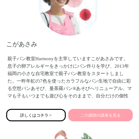
こがあさみ
親子パン教室Harmonyを主宰していますこがあさみです。
息子の卵アレルギーをきっかけにパン作りを学び、2013年
福岡の小さな自宅教室で親子パン教室をスタートしまし
た。一昨年虹の7色を使ったカラフルなパン生地で自由に彩
る空想パンあそび、曼荼羅パン®あそびへリニューアル。マ
マも子もいつまでも遊び心をそのままで、自分だけの個性
の光を輝かせましょう。発酵中に人気の数秘診断をオンラ
インでもはじめます。
詳しくはコチラ >
この講師の講座を見る
お会いできるのを楽しみにしています。