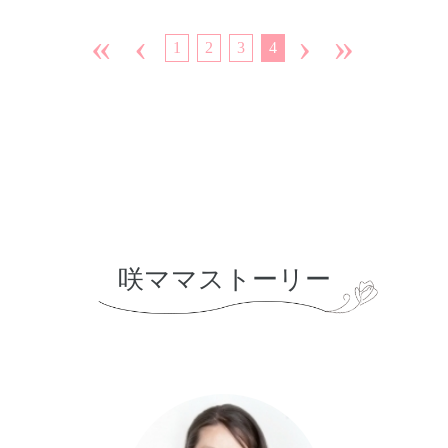
向けて温活〜よもぎ蒸し講師〜〉
〈子育て世代〜リタイア世代までの節約・貯蓄勉強会の主
«
‹
›
»
1
2
3
4
催〉〈人間関係をよくするシェア会〉をしています。
咲ママストーリー