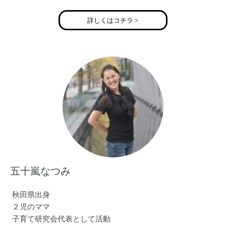
2013年 出産のため活動を休止
2018年 ボイスセラピストとして活動を再開
詳しくはコチラ >
現在はカラオケパーティーを毎月開催中。
https://noahvoice.love
五十嵐なつみ
秋田県出身
２児のママ
子育て研究会代表として活動