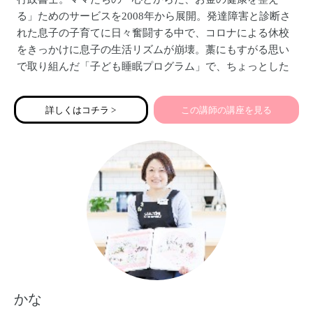
る」ためのサービスを2008年から展開。発達障害と診断さ
れた息子の子育てに日々奮闘する中で、コロナによる休校
をきっかけに息子の生活リズムが崩壊。藁にもすがる思い
で取り組んだ「子ども睡眠プログラム」で、ちょっとした
習慣と食事を変えただけで３週間で息子が激変！「子ども
の眠りを整えたら家族が整う」ということを実感し、私た
詳しくはコチラ >
この講師の講座を見る
ち親子の体験をたくさんのママたちに知ってもらおうと
「こども睡眠ワークショップ」を開催中。家計や保険の見
直し、ママの「わたし年金」のつくり方、相続手続きのサ
ポートなどもしています。
かな