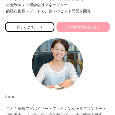
◎元米国NPO留学会社マネージャー
的確な集客メゾッドで、数々のヒット商品を開発
企業や学校で、数百人規模のセミナー講師として講演
◎高校教員：1500人以上の教授経験
詳しくはコチラ >
この講師の講座を見る
教えた時間は《約3万時間》高いティ－チングスキルでわか
りやすく指導
◎動画クリエイター
一眼レフ撮影を用いて集客のためのPR動画を作成
◎アスリートフードマイスター
スポーツチームで食育講座を担当
サッカーメディア「サカママ」でコラム執筆
kumi
こども睡眠アドバイザー・ファイナンシャルプランナー・
行政書士。ママたちの「心とからだ、お金の健康を整え