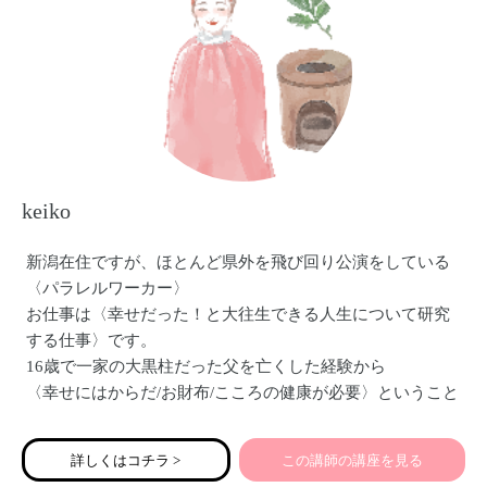
keiko
新潟在住ですが、ほとんど県外を飛び回り公演をしている
〈パラレルワーカー〉
お仕事は〈幸せだった！と大往生できる人生について研究
する仕事〉です。
16歳で一家の大黒柱だった父を亡くした経験から
〈幸せにはからだ/お財布/こころの健康が必要〉ということ
を学び、それらを深める・実生活に落とし込むことをライ
フワークとしています。
詳しくはコチラ >
この講師の講座を見る
具体的には〈看護師資格取得後、病棟勤務、現代人女性に