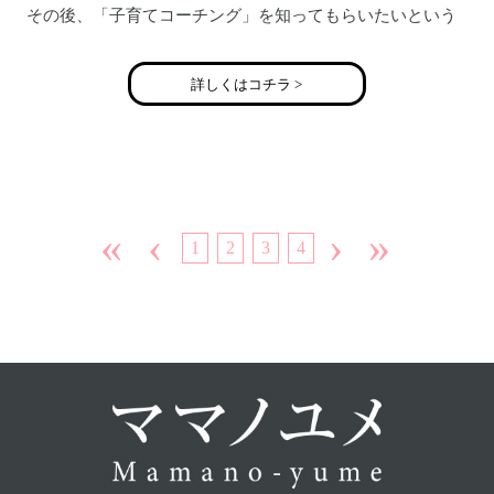
その後、「子育てコーチング」を知ってもらいたいという
想いから講師を目指す。
詳しくはコチラ >
現在、コーチ業と並行して介護士として多くの高齢者の
方々と接している。
「０～１００歳まで自分らしく！」をテーマに日々を過ご
している。
認定プレシャス・マミートレーナーとして、ｅラーニング
«
‹
›
»
1
2
3
4
添削・メルマガ・コラムの執筆・サークルを立ち上げ、
YouTube動画作製、イベントの企画運営を手がける。
個人では月１の各種講座開催、個人セッションを行う。
大阪府大阪市出身
大阪在住
現在３児の母。