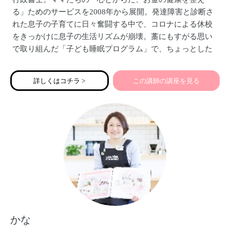
る」ためのサービスを2008年から展開。発達障害と診断さ
れた息子の子育てに日々奮闘する中で、コロナによる休校
をきっかけに息子の生活リズムが崩壊。藁にもすがる思い
で取り組んだ「子ども睡眠プログラム」で、ちょっとした
習慣と食事を変えただけで３週間で息子が激変！「子ども
の眠りを整えたら家族が整う」ということを実感し、私た
詳しくはコチラ >
この講師の講座を見る
ち親子の体験をたくさんのママたちに知ってもらおうと
「こども睡眠ワークショップ」を開催中。家計や保険の見
直し、ママの「わたし年金」のつくり方、相続手続きのサ
ポートなどもしています。
かな