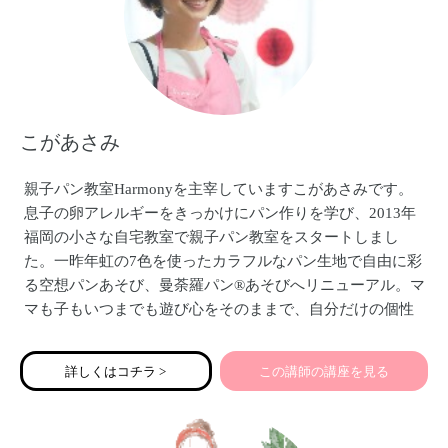
こがあさみ
親子パン教室Harmonyを主宰していますこがあさみです。
息子の卵アレルギーをきっかけにパン作りを学び、2013年
福岡の小さな自宅教室で親子パン教室をスタートしまし
た。一昨年虹の7色を使ったカラフルなパン生地で自由に彩
る空想パンあそび、曼荼羅パン®あそびへリニューアル。マ
マも子もいつまでも遊び心をそのままで、自分だけの個性
の光を輝かせましょう。発酵中に人気の数秘診断をオンラ
インでもはじめます。
詳しくはコチラ >
この講師の講座を見る
お会いできるのを楽しみにしています。