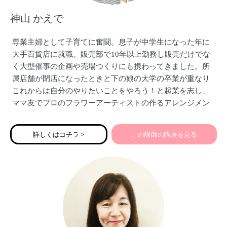
神山 かえで
専業主婦として子育てに奮闘。息子が中学生になった年に
大手百貨店に就職。販売部で10年以上勤務し販売だけでな
く大型催事の企画や売場つくりにも携わってきました。所
属店舗が閉店になったときと下の娘の大学の卒業が重なり
これからは自分のやりたいことをやろう！と起業を志し、
ママ友でプロのフラワーアーティストの作るアレンジメン
トを販売するMODERN DECOを立ち上げました。その後参
加した起業塾の主催者から販売についてアドバイスする仕
詳しくはコチラ >
この講師の講座を見る
事をして欲しいと依頼され販売アドバイザーを始めまし
た。百貨店での経験、自分のブランドをゼロから立ち上げ
た経験も踏まえ実践的な方法をアドバイスしています。