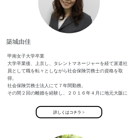
築城由佳
甲南女子大学卒業
大学卒業後、上京し、タレントマネージャーを経て派遣社
員として職を転々としながら社会保険労務士の資格を取
得。
社会保険労務士法人にて７年間勤務。
その間２回の離婚を経験し、２０１６年４月に地元大阪に
戻り、独立開業。
面会交流の必要性について数々の講演の依頼あり。
詳しくはコチラ >