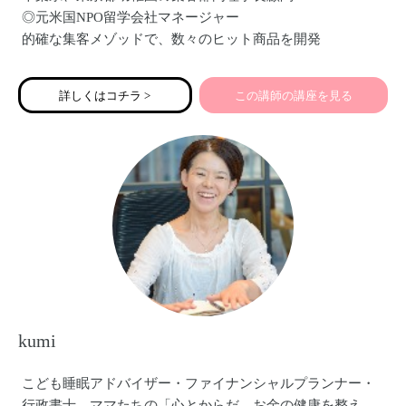
◎元米国NPO留学会社マネージャー
的確な集客メゾッドで、数々のヒット商品を開発
企業や学校で、数百人規模のセミナー講師として講演
◎高校教員：1500人以上の教授経験
詳しくはコチラ >
この講師の講座を見る
教えた時間は《約3万時間》高いティ－チングスキルでわか
りやすく指導
◎動画クリエイター
一眼レフ撮影を用いて集客のためのPR動画を作成
◎アスリートフードマイスター
スポーツチームで食育講座を担当
サッカーメディア「サカママ」でコラム執筆
kumi
こども睡眠アドバイザー・ファイナンシャルプランナー・
行政書士。ママたちの「心とからだ、お金の健康を整え