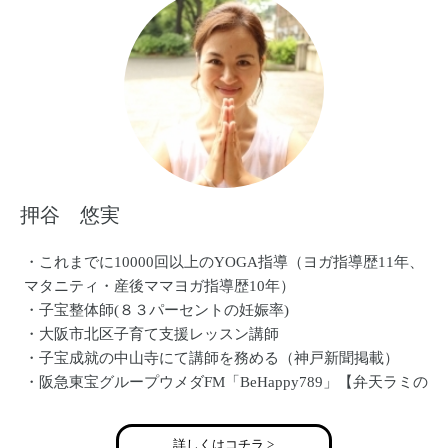
押谷 悠実
・これまでに10000回以上のYOGA指導（ヨガ指導歴11年、
マタニティ・産後ママヨガ指導歴10年）
・子宝整体師(８３パーセントの妊娠率)
・大阪市北区子育て支援レッスン講師
・子宝成就の中山寺にて講師を務める（神戸新聞掲載）
・阪急東宝グループウメダFM「BeHappy789」【弁天ラミの
魅せる♪オープンハート】 にてラジオ出演
・「オンラインフェス 2017」オンライン上でのイベント
詳しくはコチラ >