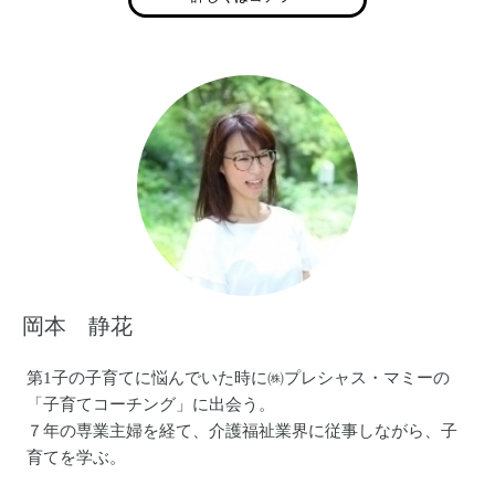
講師
・中之島結婚式場「Lazor Garden Osaka」にてイベント
講師
・陰陽五行に基づく食事指導（薬膳インストラクター・だ
しソムリエ）
・コーチング・カウンセリング・SBT３級を活かしたメンタ
ルフォローオンライン相談
・「元気な赤ちゃんを授かり育てるための体づくりセミナ
ー」開催
岡本 静花
第1子の子育てに悩んでいた時に㈱プレシャス・マミーの
「子育てコーチング」に出会う。
７年の専業主婦を経て、介護福祉業界に従事しながら、子
育てを学ぶ。