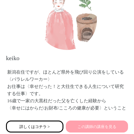
keiko
新潟在住ですが、ほとんど県外を飛び回り公演をしている
〈パラレルワーカー〉
お仕事は〈幸せだった！と大往生できる人生について研究
する仕事〉です。
16歳で一家の大黒柱だった父を亡くした経験から
〈幸せにはからだ/お財布/こころの健康が必要〉ということ
を学び、それらを深める・実生活に落とし込むことをライ
フワークとしています。
詳しくはコチラ >
この講師の講座を見る
具体的には〈看護師資格取得後、病棟勤務、現代人女性に