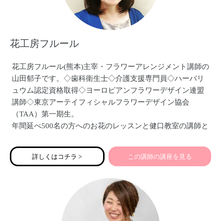
花工房フルール
花工房フルール(熊本)主宰・フラワーアレンジメント講師の
山田郁子です。◇歯科衛生士◇介護支援専門員◇ハーバリ
ュウム認定資格取得◇ヨーロピアンフラワーデザイン連盟
講師◇東京アーテイフィシャルフラワーデザイン協会
（TAA）第一期生。
年間延べ500名の方へのお花のレッスンと健口教室の講師と
しても10年以上の実績経験があります。お花のある癒しの
空間作り、暮らしを彩る様々なフラワーアレンジメント作
詳しくはコチラ >
この講師の講座を見る
品をご提供しています。健口教室では、笑顔・アンチエイ
ジング・声・活舌・誤嚥予防のためのお口の体操など、笑
いをまじえながら楽しくレッスンさせて頂いています。ど
うぞよろしくお願いいたします。