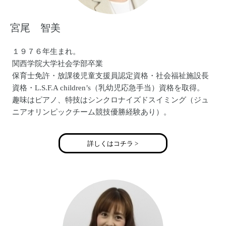
宮尾 智美
１９７６年生まれ。
関西学院大学社会学部卒業
保育士免許・放課後児童支援員認定資格・社会福祉施設長
資格・L.S.F.A children’s（乳幼児応急手当）資格を取得。
趣味はピアノ、特技はシンクロナイズドスイミング（ジュ
ニアオリンピックチーム競技優勝経験あり）。
大学卒業後は社会教育団体で16年間総合職として勤務。
２０１６年４月高槻市承認第一号民間学童保育室「ＮＰＯ
詳しくはコチラ >
法人アフタースクールにじのいえ」を開設。
二人の娘を持つ母でもある。
アフタースクールにじのいえ http://nijino-ie.org/