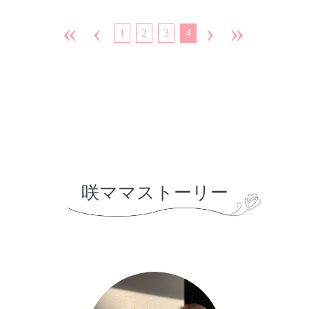
向けて温活〜よもぎ蒸し講師〜〉
〈子育て世代〜リタイア世代までの節約・貯蓄勉強会の主
«
‹
›
»
1
2
3
4
催〉〈人間関係をよくするシェア会〉をしています。
咲ママストーリー