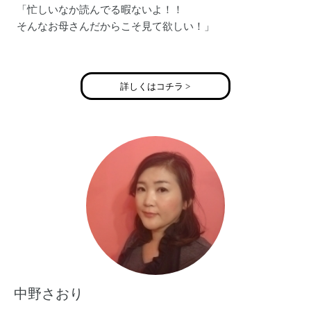
「忙しいなか読んでる暇ないよ！！
そんなお母さんだからこそ見て欲しい！」
「マナーはお子さんの財産になります」
キッズマナー講師
詳しくはコチラ >
彈正原 由紀
無料メルマガ
https://www.reservestock.jp/subscribe/86258
中野さおり