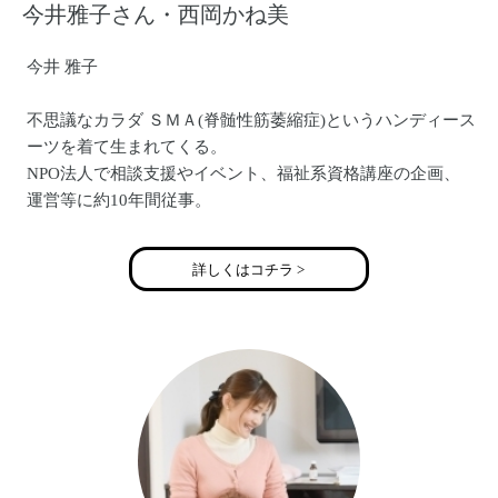
今井雅子さん・西岡かね美
今井 雅子
不思議なカラダ ＳＭＡ(脊髄性筋萎縮症)というハンディース
ーツを着て生まれてくる。
NPO法人で相談支援やイベント、福祉系資格講座の企画、
運営等に約10年間従事。
2003年からほぼ24時間介助で地域自立生活を送る。
2015年一般社団法人ぐるりを設立する。
詳しくはコチラ >
西岡 かね美
3児の母
大学卒業後、高齢者福祉施設に勤務
大学の福祉実習に関わる事務
結婚後は主に専業主婦
一般社団法人ぐるり