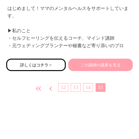
はじめまして！ママのメンタルヘルスをサポートしていま
す。
▶私のこと
・セルフヒーリングを伝えるコーチ、マインド講師
・元ウェディングプランナーや秘書など寄り添いのプロ
・九州の長崎県在住、５歳２歳ママ
詳しくはコチラ >
この講師の講座を見る
«
‹
12
13
14
15