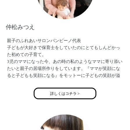
ホームページ→https://gururizumu.jimdo.com/
Facebook→www.facebook.com/guruguru.gururi/
仲松みつえ
親子のふれあいサロンバンビーノ代表
子どもが大好きで保育士をしていたのにとてもしんどかっ
た初めての子育て。
3児のママになった今、あの時の私のようなママに寄り添い
たいと親子の居場所作りをしています。『ママが笑顔にな
ると子どもも笑顔になる』をモットーに子どもの笑顔が溢
れる社会にしていくのが私の夢です。
アメブロ：https://ameblo.jp/nananaha30/
詳しくはコチラ >