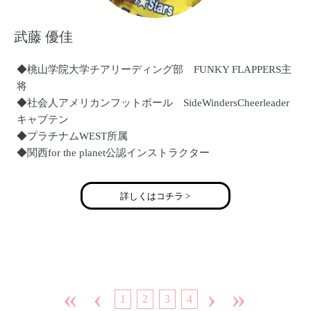
武藤 優佳
◆桃山学院大学チアリーディング部 FUNKY FLAPPERS主
将
◆社会人アメリカンフットボール SideWindersCheerleader
キャプテン
◆プラチナムWEST所属
◆関西for the planet公認インストラクター
◆関西キッズチアユニットDreamStars公認インストラクター
◆大阪府岸和田市と泉南市で活動さしています。
詳しくはコチラ >
«
‹
›
»
1
2
3
4