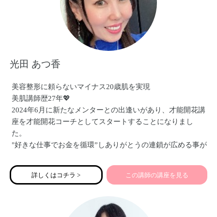
光田 あつ香
美容整形に頼らないマイナス20歳肌を実現
美肌講師歴27年💖
2024年6月に新たなメンターとの出逢いがあり、才能開花講
座を才能開花コーチとしてスタートすることになりまし
た。
"好きな仕事でお金を循環”しありがとうの連鎖が広める事が
人が輝きはじめる。
"好きな仕事でお金を稼ぐ"
詳しくはコチラ >
この講師の講座を見る
一人、一人が輝くと地球波動が高まります。
宇宙大調和を目的に魂を目覚めさせ、好きな仕事で稼げる
夢実現講座「才能開花光座」を個人セッションで募集して
います。