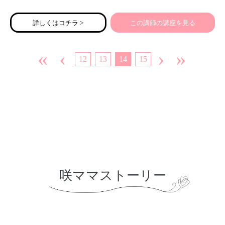
詳しくはコチラ >
この講師の講座を見る
«
‹
›
»
12
13
14
15
咲ママストーリー