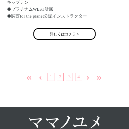
キャプテン
◆プラチナムWEST所属
◆関西for the planet公認インストラクター
◆関西キッズチアユニットDreamStars公認インストラクター
◆大阪府岸和田市と泉南市で活動さしています。
詳しくはコチラ >
«
‹
›
»
1
2
3
4