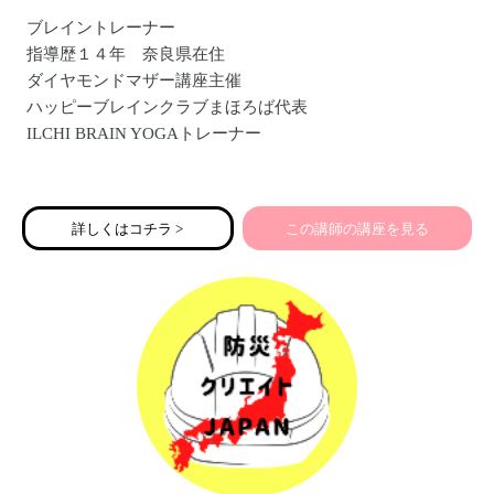
ブレイントレーナー
指導歴１４年 奈良県在住
ダイヤモンドマザー講座主催
ハッピーブレインクラブまほろば代表
ILCHI BRAIN YOGAトレーナー
経歴
グローバルサイバー大学 脳教育瞑想 ストレス管理とセル
詳しくはコチラ >
この講師の講座を見る
フエンパワメント講座修了
子ども脳教育講師
学校脳教育専門講師
職務ストレス管理士
ヒーリングライフスタイル親育担当
橿原市出前講座担当
ブレイン体操ブレイン瞑想、へそヒーリングなど腸脳活性
化トレーナー
青少年自立援助ホームなど福祉関係にも勤務