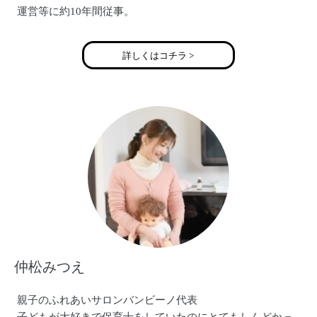
運営等に約10年間従事。
2003年からほぼ24時間介助で地域自立生活を送る。
2015年一般社団法人ぐるりを設立する。
詳しくはコチラ >
西岡 かね美
3児の母
大学卒業後、高齢者福祉施設に勤務
大学の福祉実習に関わる事務
結婚後は主に専業主婦
一般社団法人ぐるり
ホームページ→https://gururizumu.jimdo.com/
Facebook→www.facebook.com/guruguru.gururi/
仲松みつえ
親子のふれあいサロンバンビーノ代表