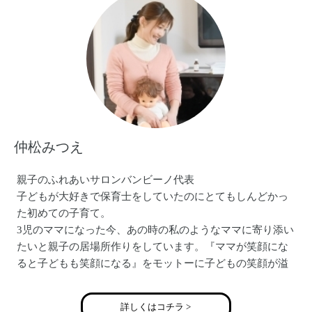
大学卒業後、高齢者福祉施設に勤務
大学の福祉実習に関わる事務
結婚後は主に専業主婦
一般社団法人ぐるり
ホームページ→https://gururizumu.jimdo.com/
Facebook→www.facebook.com/guruguru.gururi/
仲松みつえ
親子のふれあいサロンバンビーノ代表
子どもが大好きで保育士をしていたのにとてもしんどかっ
た初めての子育て。
3児のママになった今、あの時の私のようなママに寄り添い
たいと親子の居場所作りをしています。『ママが笑顔にな
ると子どもも笑顔になる』をモットーに子どもの笑顔が溢
れる社会にしていくのが私の夢です。
アメブロ：https://ameblo.jp/nananaha30/
詳しくはコチラ >