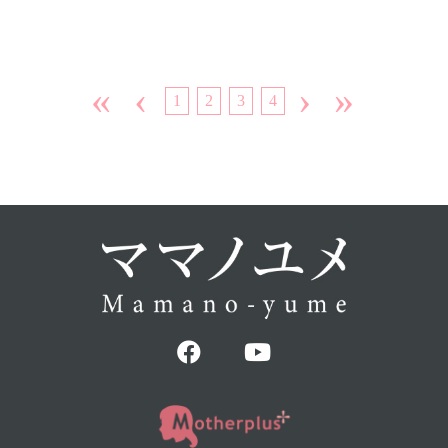
«
‹
›
»
1
2
3
4