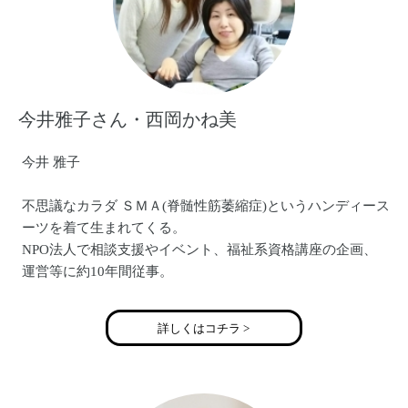
今井雅子さん・西岡かね美
今井 雅子
不思議なカラダ ＳＭＡ(脊髄性筋萎縮症)というハンディース
ーツを着て生まれてくる。
NPO法人で相談支援やイベント、福祉系資格講座の企画、
運営等に約10年間従事。
2003年からほぼ24時間介助で地域自立生活を送る。
2015年一般社団法人ぐるりを設立する。
詳しくはコチラ >
西岡 かね美
3児の母