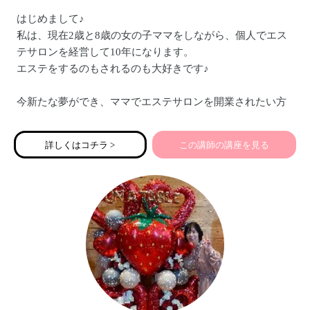
はじめまして♪
私は、現在2歳と8歳の女の子ママをしながら、個人でエス
テサロンを経営して10年になります。
エステをするのもされるのも大好きです♪
今新たな夢ができ、ママでエステサロンを開業されたい方
を支援したい！技術を教えたい！
ママの可能性をもっともっと広げてほしい！
詳しくはコチラ >
この講師の講座を見る
ママだからできないんじゃなくて、ママだからこそできる♪
そんな想いをもてるママを増やしたいと本気で思っていま
す＾＾
現在【服部恵健康エステ学園のトレーナー】として講師業
もしています！
どうぞよろしくお願い致します＾＾