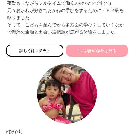
夜勤もしながらフルタイムで働く3人のママです(^^)
元々おかねが好きでおかねの学びをするためにＦＰ２級を
取りました
そして、こどもを産んでから多方面の学びをしていくなか
で海外の金融と出会い選択肢が広がる体験をしました
そして経済、金融、政治などが少しづつ繋がりだし、おか
ねの学びは義務教育並に全員に必要だと確信しました
詳しくはコチラ >
この講師の講座を見る
おかねを学ぶことで「おかねが理由で夢をあきらめること
のない大人を作る！」をスローガンに本業の傍らセミナー
を行っています✨
そして子どもたちにも伝えていきたいです！
ゆかり