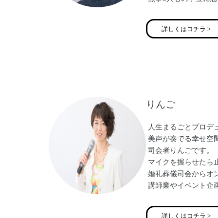
た。
しかし、入院生活で
詳しくはコチラ >
この現代社会におい
切迫早産で入院する
パーソナルトレーナ
その後、アンダーリ
【全ての女性に彩り
【アンダーリップト
りんご
【ズボラでも楽しめ
【親子の絆を深める
人生まるごとプロデ
美声が奏でる幸せ空
司会者りんごです。
マイクを握らせたら
婚礼葬儀司会からオ
講師業やイベント企
現在はバージンロー
ご縁ナビゲーター結婚相
詳しくはコチラ >