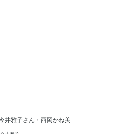
レッスンには、赤ちゃんのより健やかな発達を促す
ベビーマッサージや、ベビーヨガタイムもありま
す。
ママにも赤ちゃんにも嬉しいプログラムです。
今井雅子さん・西岡かね美