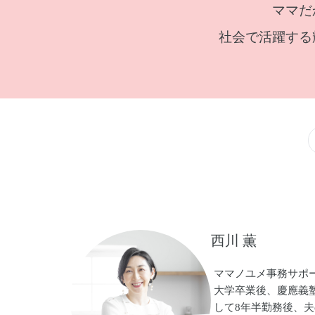
ママだ
社会で活躍する
西川 薫
ママノユメ事務サポー
大学卒業後、慶應義
して8年半勤務後、