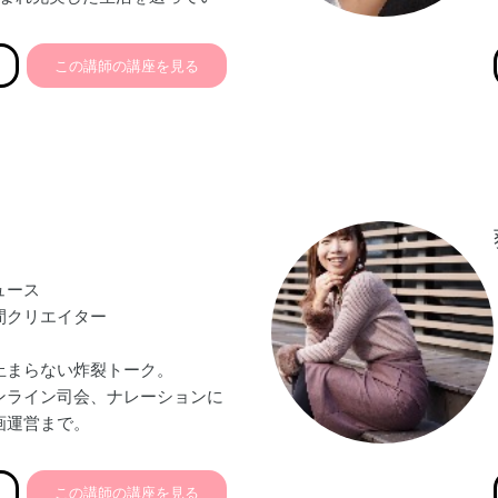
筋力の衰えを痛感し
この講師の講座を見る
て
女性の多さに気づき
ーを目指す。
ップトリートメント®と出会い
”豊かな人生を】をモットーに
リートメント®講座】
る布ナプキン講座】
性教育講座】を開催中
ュース
間クリエイター
止まらない炸裂トーク。
ンライン司会、ナレーションに
画運営まで。
ドの前の道をつくる
談所Ring oN〜人生まるご
この講師の講座を見る