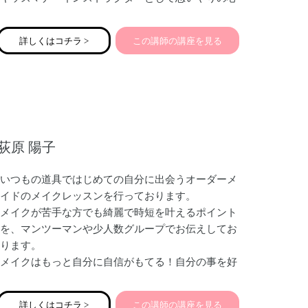
が身につくキッズマナーや、キッズテーブルマナー
（ママ向け・親子向け）、公共の場でのマナー、友
詳しくはコチラ >
この講師の講座を見る
だちと仲良くできるマナー・新一年生向けの準備講
座などをお伝えしております。特にキッズテーブル
マナーのお箸の使い方講座は人気です。
また、ママ起業家のみなさんにこそ必要な親しみ＆
エレガントビジネスマナーや印象アップをお伝えし
荻原 陽子
ております。
思いやりに溢れた講座を開催しております♡
いつもの道具ではじめての自分に出会うオーダーメ
イドのメイクレッスンを行っております。
メイクが苦手な方でも綺麗で時短を叶えるポイント
を、マンツーマンや少人数グループでお伝えしてお
ります。
メイクはもっと自分に自信がもてる！自分の事を好
きになる為のツールです。
型にはめたものではなく「似合う✖️なりたい」を擦
詳しくはコチラ >
この講師の講座を見る