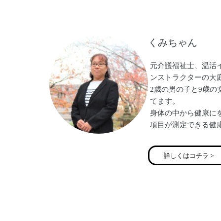
毎日沢山の口コミを
す！
姿勢美人を増やして
くみちゃん
元介護福祉士、温活
ンストラクターの大
2歳の男の子と9歳
てます。
身体の中から健康にを
項目が測定できる健
てます。
宜しくお願い致しま
詳しくはコチラ >