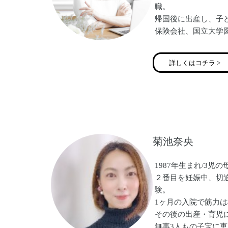
職。
帰国後に出産し、子
保険会社、国立大学
して勤務。
その後、より自分の
詳しくはコチラ >
き方をしたいと考え、
なる。
現在、事務的なサポ
細かく伴走サポート
支援するフリーラン
の母。
菊池奈央
1987年生まれ/3児の
２番目を妊娠中、切
験。
1ヶ月の入院で筋力
その後の出産・育児
無事3人もの子宝に