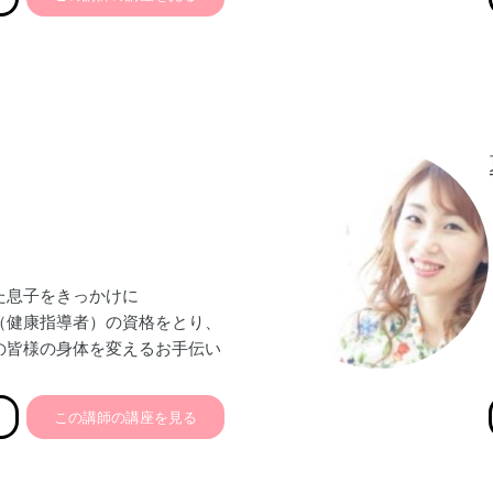
んでいます。
ターいただくことで、
が叶うよう…
せていただきます。
た息子をきっかけに
（健康指導者）の資格をとり、
の皆様の身体を変えるお手伝い
す！
きた！
この講師の講座を見る
！
った！
整った！