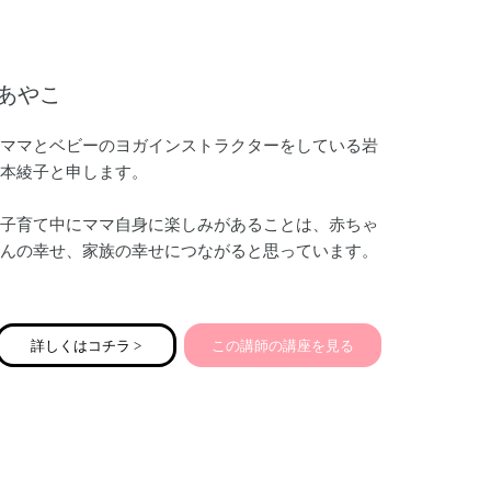
あやこ
ママとベビーのヨガインストラクターをしている岩
本綾子と申します。
子育て中にママ自身に楽しみがあることは、赤ちゃ
んの幸せ、家族の幸せにつながると思っています。
産後、ちょっとしたことでイライラしやすかった
り、不安定になりがちなココロ。
詳しくはコチラ >
この講師の講座を見る
そして赤ちゃんのお世話で、気付かぬうちにガチガ
チに凝りかたまっているカラダ。
少しの時間、自分の内側に意識を向けることで、カ
ラダとココロのどちらもほぐしていきましょう。