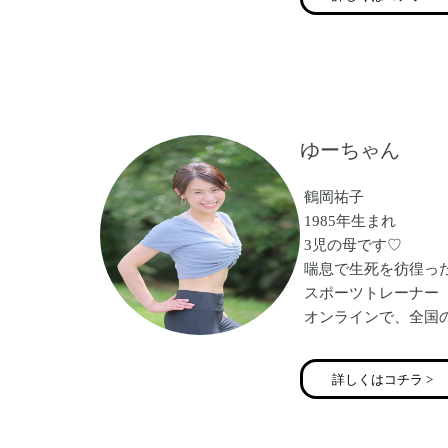
とプロデュースも営
「伝える力」をマス
たくさんのママの夢
全開パワーで務めさ
ゆーちゃん
鶴岡祐子
1985年生まれ
3児の母です♡
喘息で生死を彷徨っ
スポーツトレーナー
オンラインで、全国
をさせて頂いていま
痩せて、くびれがで
詳しくはコチラ >
尿もれがなくなった
肩こり腰痛がなくな
ホルモンバランスが