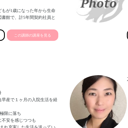
どもが1歳になった年から生命
図書館で、計5年間契約社員と
強みや自分らしさを活かせる働
この講師の講座を見る
2019年4月にフリーランスと
ートに留まらず全方位からきめ
し、ビジネスの加速を戦略的に
ス秘書として活動中。小4女子
母
迫早産で１ヶ月の入院生活を経
は極限に落ち
に不安を感じつつも
恵まれ充実した生活を送ってい