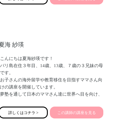
り合わせたレッスンでご自分で出来るようになって
頂いています！
レッスンの受講生は大学生や社会人のファーストメ
イクから、70代の方まで幅広く、ミスユニバースや
その他ファッションショーのショーメイクまで「魅
せる外見を創る」プロとして2012年から活動してお
夏海 紗瑛
ります。
こんにちは夏海紗瑛です！
バリ島在住３年目、14歳、13歳、７歳の３兄妹の母
です。
お子さんの海外留学や教育移住を目指すママさん向
けの講座を開催しています。
夢塾を通して日本のママさん達に世界へ目を向け、
のびのびと自由で軽やかな子育てをお伝えしていき
たいと思っています！
詳しくはコチラ >
この講師の講座を見る
皆様どうぞよろしくお願い致します。