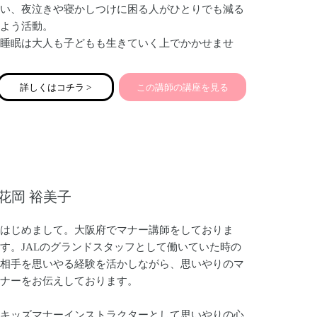
い、夜泣きや寝かしつけに困る人がひとりでも減る
よう活動。
睡眠は大人も子どもも生きていく上でかかせませ
ん。育児中のママパパの睡眠不足は仕事やメンタル
家庭全体に影響があります。家族みんなが健康的で
詳しくはコチラ >
この講師の講座を見る
ハッピーに過ごすため、子どものより良い将来のた
めに良質な睡眠習慣を！
花岡 裕美子
はじめまして。大阪府でマナー講師をしておりま
す。JALのグランドスタッフとして働いていた時の
相手を思いやる経験を活かしながら、思いやりのマ
ナーをお伝えしております。
キッズマナーインストラクターとして思いやりの心