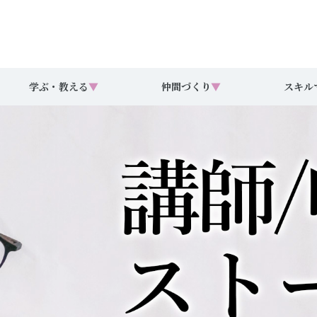
学ぶ・教える
▼
仲間づくり
▼
スキル