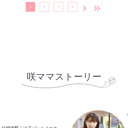
›
»
1
2
3
4
咲ママストーリー