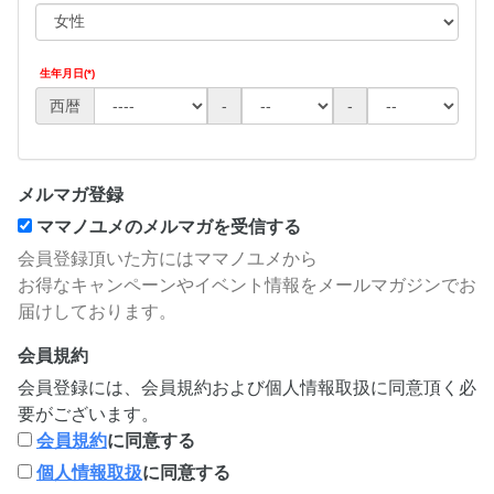
生年月日
西暦
-
-
メルマガ登録
ママノユメのメルマガを受信する
会員登録頂いた方にはママノユメから
お得なキャンペーンやイベント情報をメールマガジンでお
届けしております。
会員規約
会員登録には、会員規約および個人情報取扱に同意頂く必
要がございます。
会員規約
に同意する
個人情報取扱
に同意する