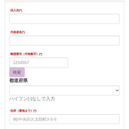
法人名
代表者名
郵便番号（半角数字）
検索
都道府県
ハイフン(-)なしで入力
住所（番地まで）