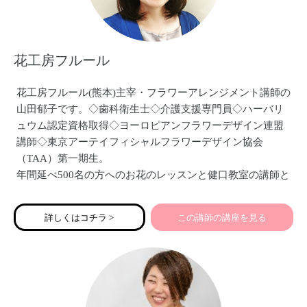
花工房フルール
花工房フルール(熊本)主宰・フラワーアレンジメント講師の
山田郁子です。◇歯科衛生士◇介護支援専門員◇ハーバリ
ュウム認定資格取得◇ヨーロピアンフラワーデザイン連盟
講師◇東京アーテイフィシャルフラワーデザイン協会
（TAA）第一期生。
年間延べ500名の方へのお花のレッスンと健口教室の講師と
しても10年以上の実績経験があります。お花のある癒しの
空間作り、暮らしを彩る様々なフラワーアレンジメント作
詳しくはコチラ >
この講師の講座を見る
品をご提供しています。健口教室では、笑顔・アンチエイ
ジング・声・活舌・誤嚥予防のためのお口の体操など、笑
いをまじえながら楽しくレッスンさせて頂いています。ど
うぞよろしくお願いいたします。