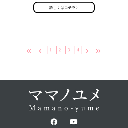
詳しくはコチラ >
«
‹
›
»
1
2
3
4