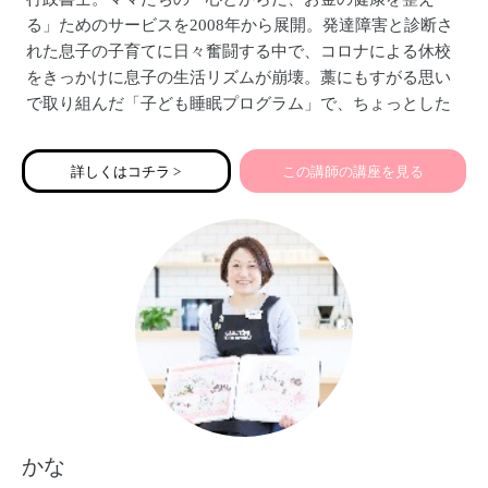
る」ためのサービスを2008年から展開。発達障害と診断さ
れた息子の子育てに日々奮闘する中で、コロナによる休校
をきっかけに息子の生活リズムが崩壊。藁にもすがる思い
で取り組んだ「子ども睡眠プログラム」で、ちょっとした
習慣と食事を変えただけで３週間で息子が激変！「子ども
の眠りを整えたら家族が整う」ということを実感し、私た
詳しくはコチラ >
この講師の講座を見る
ち親子の体験をたくさんのママたちに知ってもらおうと
「こども睡眠ワークショップ」を開催中。家計や保険の見
直し、ママの「わたし年金」のつくり方、相続手続きのサ
ポートなどもしています。
かな