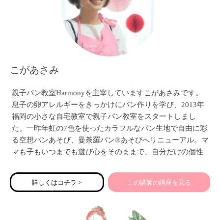
こがあさみ
親子パン教室Harmonyを主宰していますこがあさみです。
息子の卵アレルギーをきっかけにパン作りを学び、2013年
福岡の小さな自宅教室で親子パン教室をスタートしまし
た。一昨年虹の7色を使ったカラフルなパン生地で自由に彩
る空想パンあそび、曼荼羅パン®あそびへリニューアル。マ
マも子もいつまでも遊び心をそのままで、自分だけの個性
の光を輝かせましょう。発酵中に人気の数秘診断をオンラ
インでもはじめます。
詳しくはコチラ >
この講師の講座を見る
お会いできるのを楽しみにしています。