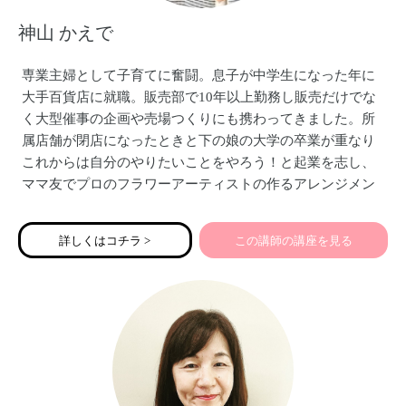
神山 かえで
専業主婦として子育てに奮闘。息子が中学生になった年に
大手百貨店に就職。販売部で10年以上勤務し販売だけでな
く大型催事の企画や売場つくりにも携わってきました。所
属店舗が閉店になったときと下の娘の大学の卒業が重なり
これからは自分のやりたいことをやろう！と起業を志し、
ママ友でプロのフラワーアーティストの作るアレンジメン
トを販売するMODERN DECOを立ち上げました。その後参
加した起業塾の主催者から販売についてアドバイスする仕
詳しくはコチラ >
この講師の講座を見る
事をして欲しいと依頼され販売アドバイザーを始めまし
た。百貨店での経験、自分のブランドをゼロから立ち上げ
た経験も踏まえ実践的な方法をアドバイスしています。