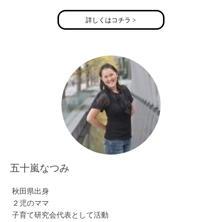
2013年 出産のため活動を休止
2018年 ボイスセラピストとして活動を再開
詳しくはコチラ >
現在はカラオケパーティーを毎月開催中。
https://noahvoice.love
五十嵐なつみ
秋田県出身
２児のママ
子育て研究会代表として活動