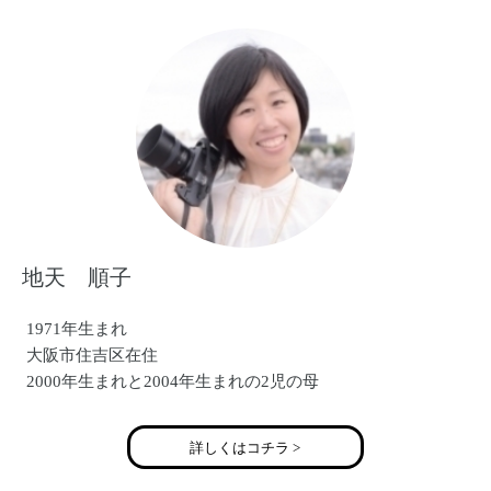
〇ＴＶニュース 「森で子供撮影イベント」
〇西宮阪急 「ベビーマタニティ撮影イベント」
〇産経新聞社主催「あんふぁん」撮影会
〇阪神百貨店 「関西キッズコレクション」撮影会
地天 順子
1971年生まれ
大阪市住吉区在住
2000年生まれと2004年生まれの2児の母
詳しくはコチラ >