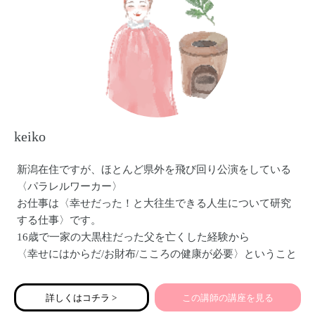
keiko
新潟在住ですが、ほとんど県外を飛び回り公演をしている
〈パラレルワーカー〉
お仕事は〈幸せだった！と大往生できる人生について研究
する仕事〉です。
16歳で一家の大黒柱だった父を亡くした経験から
〈幸せにはからだ/お財布/こころの健康が必要〉ということ
を学び、それらを深める・実生活に落とし込むことをライ
フワークとしています。
詳しくはコチラ >
この講師の講座を見る
具体的には〈看護師資格取得後、病棟勤務、現代人女性に