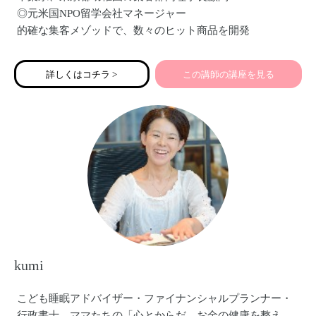
◎元米国NPO留学会社マネージャー
的確な集客メゾッドで、数々のヒット商品を開発
企業や学校で、数百人規模のセミナー講師として講演
◎高校教員：1500人以上の教授経験
詳しくはコチラ >
この講師の講座を見る
教えた時間は《約3万時間》高いティ－チングスキルでわか
りやすく指導
◎動画クリエイター
一眼レフ撮影を用いて集客のためのPR動画を作成
◎アスリートフードマイスター
スポーツチームで食育講座を担当
サッカーメディア「サカママ」でコラム執筆
kumi
こども睡眠アドバイザー・ファイナンシャルプランナー・
行政書士。ママたちの「心とからだ、お金の健康を整え