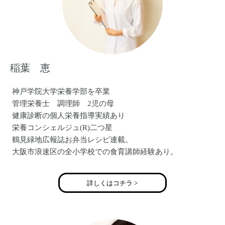
稲葉 恵
神戸学院大学栄養学部を卒業
管理栄養士 調理師 2児の母
健康診断の個人栄養指導実績あり
栄養コンシェルジュ(R)二つ星
鶴見緑地広報誌お弁当レシピ連載。
大阪市浪速区の全小学校での食育講師経験あり。
食育教室「いなほ」主宰
詳しくはコチラ >
い いのちをつなぐ 生きる力をつける食育
な なかよく食卓を囲む食育
ほ ほんものの味を知り五感を育む食育