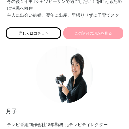
その後１年中Tシャツビーサンで過ごしたい！を叶えるため
に沖縄へ移住
主人に出会い結婚、翌年に出産。里帰りせずに子育てスタ
ートしました☆
この妊娠を機に自分のカラダと向き合い栄養の勉強を始め
詳しくはコチラ >
この講師の講座を見る
腸内環境の大切さを知り、さらに周りに伝えたくなり！！
アドバイザーになりました。
去年ママの夢サミットIn沖縄のオンラインファシリテーター
もさせていただきました。
腸♥をきっかけに全国のママと繋がりたく、登録させてもら
いました！よろしくお願い致します。
月子
テレビ番組制作会社18年勤務 元テレビティレクター