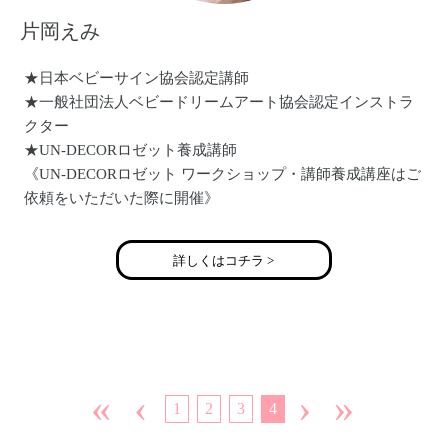
片岡えみ
★日本ベビーサイン協会認定講師
★一般社団法人ベビードリームアート協会認定インストラ
クター
★UN-DECORロゼット養成講師
《UN-DECORロゼット ワークショップ・講師養成講座はご
依頼をいただいた際に開催》
詳しくはコチラ >
■講習実績
八尾市光南町 夢叶サロン Kiraraにてベビーサイン教室開講
小阪産病院 イベントにてベビードリームアート体験撮影会
を開催
東大阪市 西石切町老人会館にてベビードリームアート撮影
会開催
«
‹
›
»
1
2
3
4
■ブログ