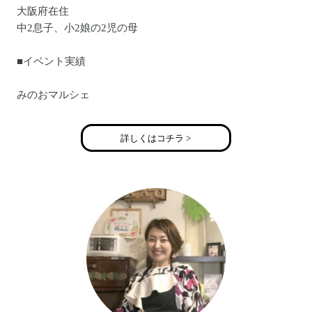
大阪府在住
中2息子、小2娘の2児の母
■イベント実績
みのおマルシェ
ロハスフェスタ
ハピママフェスティバル
詳しくはコチラ >
ポーアルア1dayショップ など