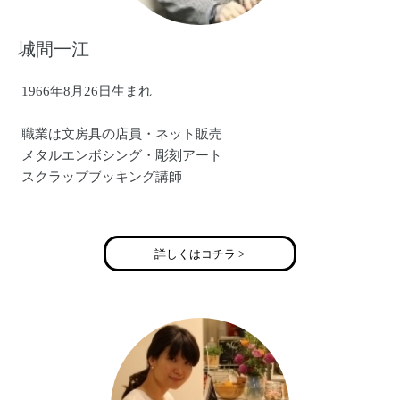
城間一江
1966年8月26日生まれ
職業は文房具の店員・ネット販売
メタルエンボシング・彫刻アート
スクラップブッキング講師
Ｍessy Girl ZUZUはちょっぴり雑な女の子！
ZUZUは素材やモチーフにこだわったOrignal缶バッチやリメ
詳しくはコチラ >
イク雑貨をひとつひとつ手作りしてます！