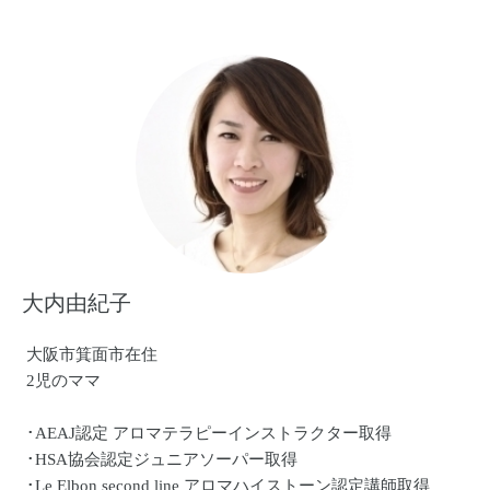
「子育ての知識」「聴く（傾聴）」「承認」「質問」「共
感」などの専門的な知識や心理援助技術を備えている スペ
シャリスト
ホスピタリティコンサルタント・アドバイザー
ホスピタリティに重点をおいた職場作りやホスピタリティ
を深く掘り下げながらマナーや接遇を教える講師
大内由紀子
大阪市箕面市在住
2児のママ
･AEAJ認定 アロマテラピーインストラクター取得
･HSA協会認定ジュニアソーパー取得
･Le Elbon second line アロマハイストーン認定講師取得