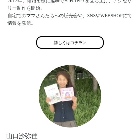
2012年、結婚を機に趣味でBeHAPPYを立ち上げ、アクセサ
リー制作を開始。
自宅でのママさんたちへの販売会や、SNSやWEBSHOPにて
情報を発信。
自身の妊娠・出産を経て、2016年8月より本格的に活動を再
開。
詳しくはコチラ >
ママさんが集まりそうな場所を中心にイベントに出店中。
パパと娘、両親、姉妹に応援、協力してもらいながら毎日
楽しくアクセサリーを制作中。
二歳の女の子のママ。
Be HAPPYのアクセサリーをつけたあなたが可愛くなった
り、わくわくしたり
“幸せ”な気持ちになりますように・・・
また作ったアクセサリーもあなたのお気に入りになるこ
とで“幸せ”になってほしい・・・
一つ一つにそんな想いを込めて作っています。
山口沙弥佳