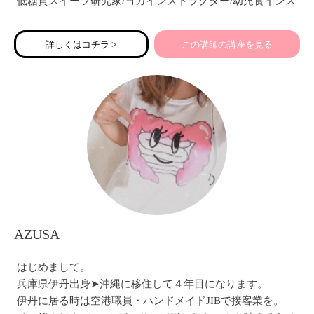
低糖質スイーツ研究家/ヨガインストラクター/幼児食インス
トラクター/食生活アドバイザー
詳しくはコチラ >
この講師の講座を見る
低糖質スイーツ・パン・料理教室、ヨガ教室、離乳食幼児
食教室、ワイン会、薬膳ランチ会など。全レッスンオンラ
インあり！
あなたとあなたの大切な人の健康と幸せをサポートさせて
いただきます♡
【ママの笑顔はみんなの笑顔】
一緒に楽しく学びましょう。
よろしくお願い致します。
AZUSA
はじめまして。
兵庫県伊丹出身➤沖縄に移住して４年目になります。
伊丹に居る時は空港職員・ハンドメイドJIBで接客業を。