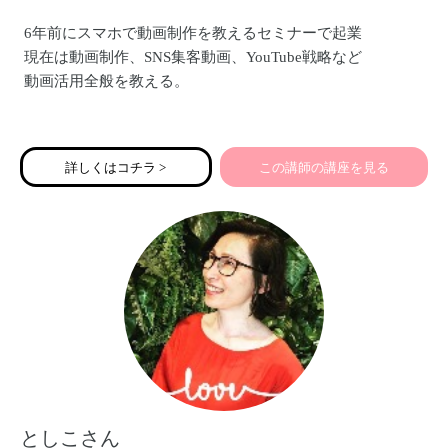
6年前にスマホで動画制作を教えるセミナーで起業
現在は動画制作、SNS集客動画、YouTube戦略など
動画活用全般を教える。
講師のスキルとディレクター経験のノウハウをもとに
アナログでも機械音痴の方にでも
詳しくはコチラ >
この講師の講座を見る
動画制作をスマホ1台で簡単に
わかりやすく丁寧にがモットー
セミナーも動画制作だけではなく
HP、ライン公式、オンライン、料理レシビ動画、YouTube
など
WEB系全般を教える。
としこさん