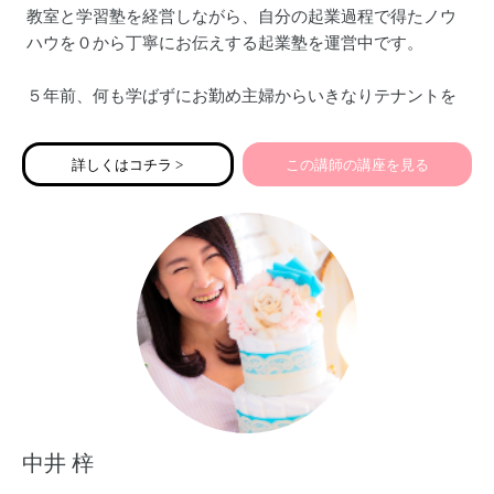
教室と学習塾を経営しながら、自分の起業過程で得たノウ
ハウを０から丁寧にお伝えする起業塾を運営中です。
５年前、何も学ばずにお勤め主婦からいきなりテナントを
借りて起業した私は、最初から失敗の連続でした。2年間赤
字続きで撤退ギリギリの状態。心身ともに疲れ切っていま
詳しくはコチラ >
この講師の講座を見る
した。それでもあきらめず、改めてビジネスを学び、理念
だけを胸に進み続けたから、今ここでお目にかかれていま
す。
起業準備中の方、今まさに同じ苦しみの中にいる方へ、進
むべき方向を個別にナビゲートします！
中井 梓