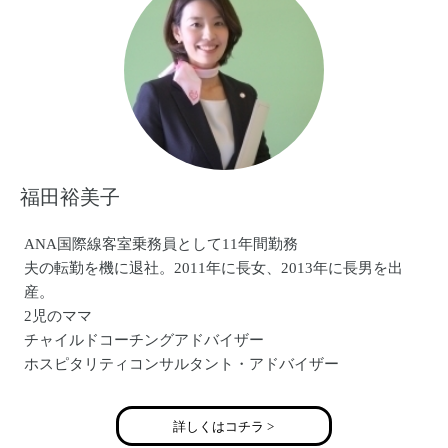
ネット通販事業 （楽天市場出店）
各種企業様との提携
と、事業内容拡大して活動スタートしました
H.P. http://ichika-ribbon.com
福田裕美子
ANA国際線客室乗務員として11年間勤務
夫の転勤を機に退社。2011年に長女、2013年に長男を出
産。
2児のママ
チャイルドコーチングアドバイザー
ホスピタリティコンサルタント・アドバイザー
詳しくはコチラ >
チャイルドコーチングアドバイザー