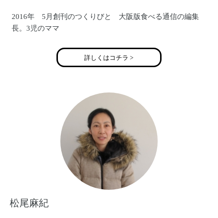
◆instagram
https://www.instagram.com/behappyhandmadeaccessory/
2016年 5月創刊のつくりびと 大阪版食べる通信の編集
(こちらを中心に活動しています。ほぼ毎日更新。最新情報
長。3児のママ
もこちらをチェック)
詳しくはコチラ >
◆WEB SHOP
https://behappy2012.thebase.in/
（こちらでBeHAPPYの商品が購入できます。）
松尾麻紀