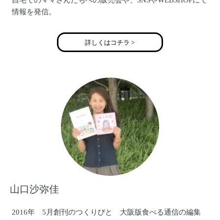
自宅でのママさんたちへの販売会や、SNSやWEBSHOPにて
情報を発信。
自身の妊娠・出産を経て、2016年8月より本格的に活動を再
開。
詳しくはコチラ >
ママさんが集まりそうな場所を中心にイベントに出店中。
パパと娘、両親、姉妹に応援、協力してもらいながら毎日
楽しくアクセサリーを制作中。
二歳の女の子のママ。
Be HAPPYのアクセサリーをつけたあなたが可愛くなった
り、わくわくしたり
“幸せ”な気持ちになりますように・・・
また作ったアクセサリーもあなたのお気に入りになるこ
とで“幸せ”になってほしい・・・
一つ一つにそんな想いを込めて作っています。
山口沙弥佳
◆instagram
https://www.instagram.com/behappyhandmadeaccessory/
2016年 5月創刊のつくりびと 大阪版食べる通信の編集