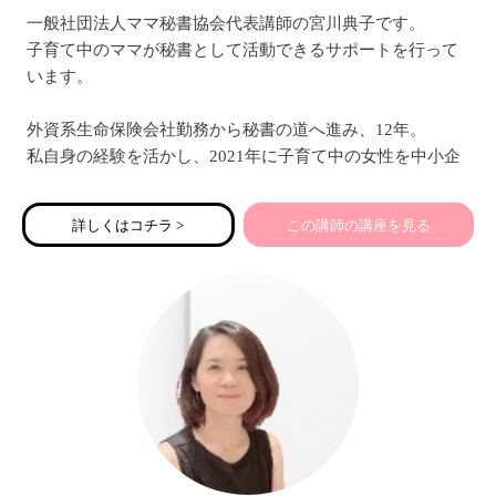
一般社団法人ママ秘書協会代表講師の宮川典子です。
子育て中のママが秘書として活動できるサポートを行って
います。
外資系生命保険会社勤務から秘書の道へ進み、12年。
私自身の経験を活かし、2021年に子育て中の女性を中小企
業・個人事業主の秘書に育成する「ママ秘書project」をスタ
ート。
詳しくはコチラ >
この講師の講座を見る
2023年4月に「一般社団法人ママ秘書協会」を設立。
『ママが輝くことで子どもが輝き 日本の未来が輝く』を
理念に、活動しています。