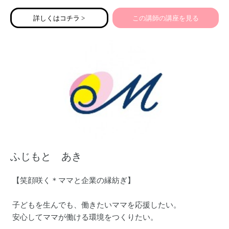
今では販売開始後【約2分】で売り切れ、といった人気ブラ
詳しくはコチラ >
この講師の講座を見る
ンドへ成長。
ママがハンドメイドから始めたブランドで、3年目で年商
1000万円を達成。
培ってきたノウハウを今度は家庭と仕事の両立のために励
む女性に向けて発信中。
ふじもと あき
【笑顔咲く＊ママと企業の縁紡ぎ】
子どもを生んでも、働きたいママを応援したい。
安心してママが働ける環境をつくりたい。