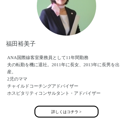
と、事業内容拡大して活動スタートしました
H.P. http://ichika-ribbon.com
福田裕美子
ANA国際線客室乗務員として11年間勤務
夫の転勤を機に退社。2011年に長女、2013年に長男を出
産。
2児のママ
チャイルドコーチングアドバイザー
ホスピタリティコンサルタント・アドバイザー
詳しくはコチラ >
チャイルドコーチングアドバイザー
「子育ての知識」「聴く（傾聴）」「承認」「質問」「共
感」などの専門的な知識や心理援助技術を備えている スペ