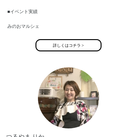
■イベント実績
みのおマルシェ
ロハスフェスタ
ハピママフェスティバル
詳しくはコチラ >
ポーアルア1dayショップ など
つるやま りか