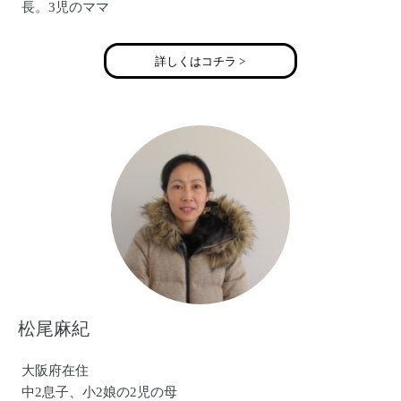
(こちらを中心に活動しています。ほぼ毎日更新。最新情報
長。3児のママ
もこちらをチェック)
詳しくはコチラ >
◆WEB SHOP
https://behappy2012.thebase.in/
（こちらでBeHAPPYの商品が購入できます。）
松尾麻紀
大阪府在住
中2息子、小2娘の2児の母