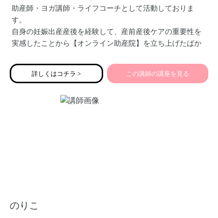
助産師・ヨガ講師・ライフコーチとして活動しておりま
す。
自身の妊娠出産産後を経験して、産前産後ケアの重要性を
実感したことから【オンライン助産院】を立ち上げたばか
りです。
「完璧」ママより「幸せ」ママになろう♪をモットーに、妊
詳しくはコチラ >
この講師の講座を見る
娠～産後のパパママたちが自分らしく育児を楽しめるよう
サポートしていきたいです。
のりこ