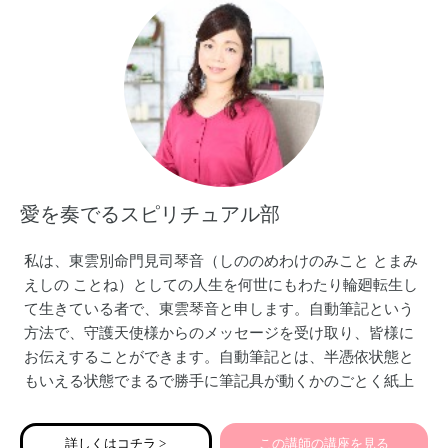
愛を奏でるスピリチュアル部
私は、東雲別命門見司琴音（しののめわけのみこと とまみ
えしの ことね）としての人生を何世にもわたり輪廻転生し
て生きている者で、東雲琴音と申します。自動筆記という
方法で、守護天使様からのメッセージを受け取り、皆様に
お伝えすることができます。自動筆記とは、半憑依状態と
もいえる状態でまるで勝手に筆記具が動くかのごとく紙上
に高次の存在からのメッセージを文字として書き取る現象
です。私のこの能力を生かし、世界の人々を癒し助け、世
詳しくはコチラ >
この講師の講座を見る