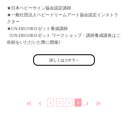
★日本ベビーサイン協会認定講師
★一般社団法人ベビードリームアート協会認定インストラ
クター
★UN-DECORロゼット養成講師
《UN-DECORロゼット ワークショップ・講師養成講座はご
依頼をいただいた際に開催》
詳しくはコチラ >
■講習実績
八尾市光南町 夢叶サロン Kiraraにてベビーサイン教室開講
小阪産病院 イベントにてベビードリームアート体験撮影会
を開催
東大阪市 西石切町老人会館にてベビードリームアート撮影
会開催
«
‹
›
»
1
2
3
4
■ブログ
http://ameblo.jp/emi-smilebaby/