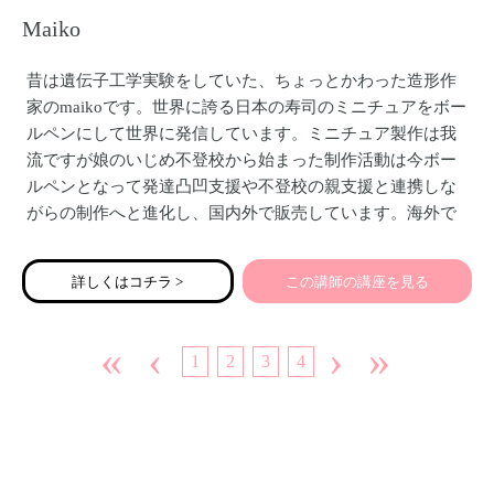
Maiko
昔は遺伝子工学実験をしていた、ちょっとかわった造形作
家のmaikoです。世界に誇る日本の寿司のミニチュアをボー
ルペンにして世界に発信しています。ミニチュア製作は我
流ですが娘のいじめ不登校から始まった制作活動は今ボー
ルペンとなって発達凸凹支援や不登校の親支援と連携しな
がらの制作へと進化し、国内外で販売しています。海外で
の凸凹育児のお話もしていきたいと思っています。
詳しくはコチラ >
この講師の講座を見る
«
‹
›
»
1
2
3
4