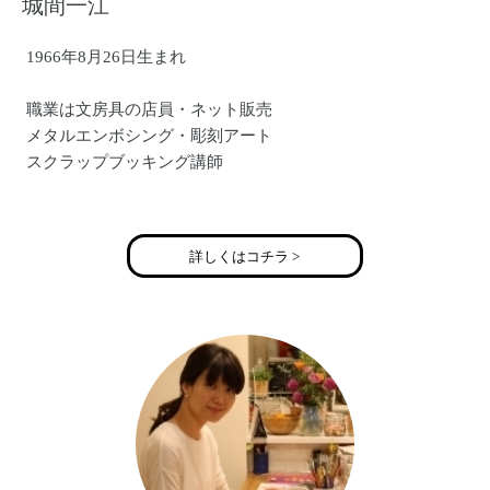
城間一江
1966年8月26日生まれ
職業は文房具の店員・ネット販売
メタルエンボシング・彫刻アート
スクラップブッキング講師
Ｍessy Girl ZUZUはちょっぴり雑な女の子！
ZUZUは素材やモチーフにこだわったOrignal缶バッチやリメ
詳しくはコチラ >
イク雑貨をひとつひとつ手作りしてます！