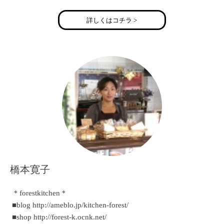
詳しくはコチラ >
橋本寛子
＊forestkitchen＊
■blog http://ameblo.jp/kitchen-forest/
■shop http://forest-k.ocnk.net/