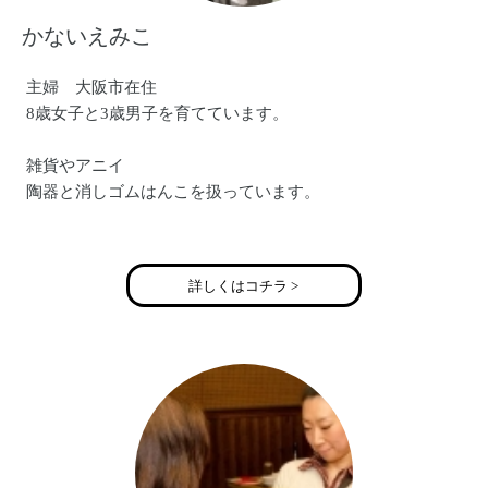
かないえみこ
主婦 大阪市在住
8歳女子と3歳男子を育てています。
雑貨やアニイ
陶器と消しゴムはんこを扱っています。
●フェイスブックページ
https://www.facebook.com/anny0120
詳しくはコチラ >
●ブログ
http://surume.petit.cc/lime/