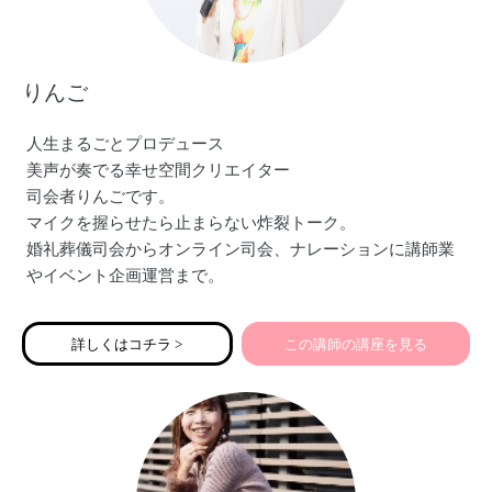
りんご
人生まるごとプロデュース
美声が奏でる幸せ空間クリエイター
司会者りんごです。
マイクを握らせたら止まらない炸裂トーク。
婚礼葬儀司会からオンライン司会、ナレーションに講師業
やイベント企画運営まで。
現在はバージンロードの前の道をつくる
ご縁ナビゲーター結婚相談所Ring oN〜人生まるごとプロデ
詳しくはコチラ >
この講師の講座を見る
ュースも営んでいます。
「伝える力」をマスターいただくことで、
たくさんのママの夢が叶うよう…
全開パワーで務めさせていただきます。