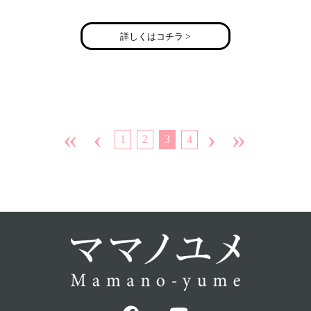
詳しくはコチラ >
«
‹
›
»
1
2
3
4