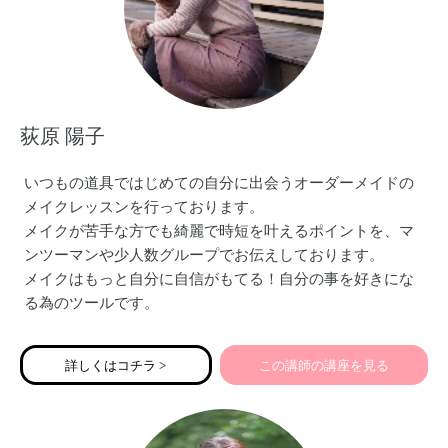
荻原 陽子
いつもの道具ではじめての自分に出会うオーダーメイドの
メイクレッスンを行っております。
メイクが苦手な方でも綺麗で時短を叶えるポイントを、マ
ンツーマンや少人数グループでお伝えしております。
メイクはもっと自分に自信がもてる！自分の事を好きにな
る為のツールです。
型にはめたものではなく「似合う✖️なりたい」を擦り合わせ
たレッスンでご自分で出来るようになって頂いています！
詳しくはコチラ >
この講師の講座を見る
レッスンの受講生は大学生や社会人のファーストメイクか
ら、70代の方まで幅広く、ミスユニバースやその他ファッ
ションショーのショーメイクまで「魅せる外見を創る」プ
ロとして2012年から活動しております。