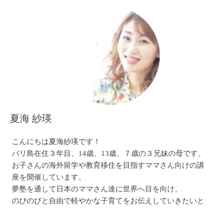
肩こり腰痛がなくなった！
ホルモンバランスが整った！
毎日沢山の口コミを頂けて、わたしも励みになります！
姿勢美人を増やしていきたいなと思っております♡
夏海 紗瑛
こんにちは夏海紗瑛です！
バリ島在住３年目、14歳、13歳、７歳の３兄妹の母です。
お子さんの海外留学や教育移住を目指すママさん向けの講
座を開催しています。
夢塾を通して日本のママさん達に世界へ目を向け、
のびのびと自由で軽やかな子育てをお伝えしていきたいと
思っています！