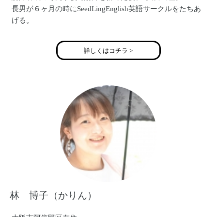
長男が６ヶ月の時にSeedLingEnglish英語サークルをたちあ
げる。
現SeedLingE.C.代表大阪で５教室を展開。
H.P. www.seedling-ec.com
詳しくはコチラ >
blog http://ameblo.jp/naecat/
facebook https://www.facebook.com/seedling.naecat
林 博子（かりん）