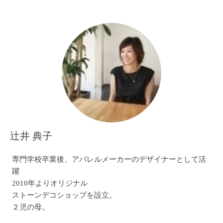
子育てをしながら発見する小さな喜びや、子ども目線の世
界も作品に取り入れながら展開しています。
作品販売の他、親子が笑顔になれるワークショップを不定
期で開催しています。
オレンジのまちHPです♪
http://orange-nomachi.com
Facebookページもあります♪
いいね！で応援よろしくお願いします！
辻井 典子
https://www.facebook.com/orangenomachi
専門学校卒業後、アパレルメーカーのデザイナーとして活
躍
2010年よりオリジナル
ストーンデコショップを設立。
２児の母。