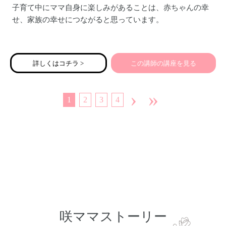
子育て中にママ自身に楽しみがあることは、赤ちゃんの幸
せ、家族の幸せにつながると思っています。
産後、ちょっとしたことでイライラしやすかったり、不安
定になりがちなココロ。
詳しくはコチラ >
この講師の講座を見る
そして赤ちゃんのお世話で、気付かぬうちにガチガチに凝
りかたまっているカラダ。
›
»
1
2
3
4
少しの時間、自分の内側に意識を向けることで、カラダと
ココロのどちらもほぐしていきましょう。
レッスンには、赤ちゃんのより健やかな発達を促すベビー
マッサージや、ベビーヨガタイムもあります。
ママにも赤ちゃんにも嬉しいプログラムです。
咲ママストーリー