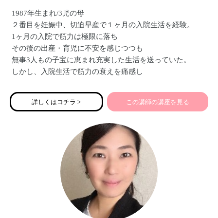
1987年生まれ/3児の母
２番目を妊娠中、切迫早産で１ヶ月の入院生活を経験。
1ヶ月の入院で筋力は極限に落ち
その後の出産・育児に不安を感じつつも
無事3人もの子宝に恵まれ充実した生活を送っていた。
しかし、入院生活で筋力の衰えを痛感し
この現代社会において
切迫早産で入院する女性の多さに気づき
詳しくはコチラ >
この講師の講座を見る
パーソナルトレーナーを目指す。
その後、アンダーリップトリートメント®と出会い
【全ての女性に彩り”豊かな人生を】をモットーに
【アンダーリップトリートメント®講座】
【ズボラでも楽しめる布ナプキン講座】
【親子の絆を深める性教育講座】を開催中