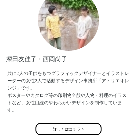
blog http://kamonohashi.seesaa.net/
E-mail platypuschalkart@gmail.com
深田友佳子・西岡尚子
共に2人の子供をもつグラフィックデザイナーとイラストレ
ーターの女性2人で活動するデザイン事務所「アトリエオレ
ンジ」です。
ポスターやカタログ等の印刷物全般や人物・料理のイラス
トなど、女性目線のやわらかいデザインを制作していま
す。
2012年よりオリジナル雑貨『オレンジのまち』の作品を発
詳しくはコチラ >
表。