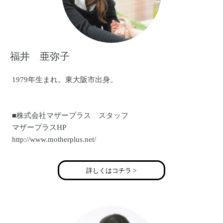
福井 亜弥子
1979年生まれ。東大阪市出身。
■株式会社マザープラス スタッフ
マザープラスHP
http://www.motherplus.net/
■プライベートサロン「ｓｏｌｅｉｌ」代表
詳しくはコチラ >
大阪市鶴見区プライベートサロン ブログ
http://ameblo.jp/blog-soleil/
■「死産」を経験し、ブログや新聞のコラム、講演会など活