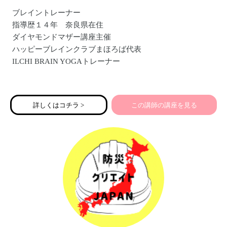
ブレイントレーナー
指導歴１４年 奈良県在住
ダイヤモンドマザー講座主催
ハッピーブレインクラブまほろば代表
ILCHI BRAIN YOGAトレーナー
経歴
グローバルサイバー大学 脳教育瞑想 ストレス管理とセル
詳しくはコチラ >
この講師の講座を見る
フエンパワメント講座修了
子ども脳教育講師
学校脳教育専門講師
職務ストレス管理士
ヒーリングライフスタイル親育担当
橿原市出前講座担当
ブレイン体操ブレイン瞑想、へそヒーリングなど腸脳活性
化トレーナー
青少年自立援助ホームなど福祉関係にも勤務