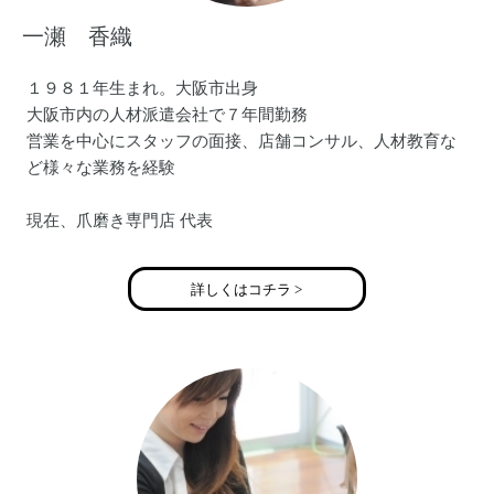
一瀬 香織
１９８１年生まれ。大阪市出身
大阪市内の人材派遣会社で７年間勤務
営業を中心にスタッフの面接、店舗コンサル、人材教育な
ど様々な業務を経験
現在、爪磨き専門店 代表
大阪市内を中心に企業での出張サービスを行う
（経営者、保険会社関係、弁護士事務所、飲食店舗など）
詳しくはコチラ >
女性はもちろんのこと男性の身だしなみのお手伝いとして
活動
２男１女のママ