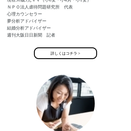
現在30歳3児ママ（小6女・小4男・小1女）
ＮＰＯ法人虐待問題研究所 代表
心理カウンセラー
夢分析アドバイザー
結婚分析アドバイザー
週刊大阪日日新聞 記者
大阪幸塾理事
詳しくはコチラ >