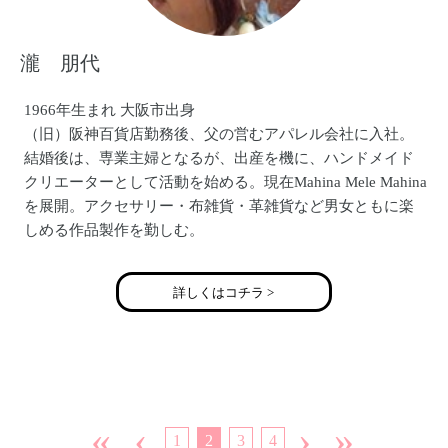
瀧 朋代
1966年生まれ 大阪市出身
（旧）阪神百貨店勤務後、父の営むアパレル会社に入社。
結婚後は、専業主婦となるが、出産を機に、ハンドメイド
クリエーターとして活動を始める。現在Mahina Mele Mahina
を展開。アクセサリー・布雑貨・革雑貨など男女ともに楽
しめる作品製作を勤しむ。
http://mahinamelemahina.jimdo.com/
お料理好きが高じて【読売テレビtenシェフ×主婦】に出演経
詳しくはコチラ >
験有。
«
‹
›
»
1
2
3
4