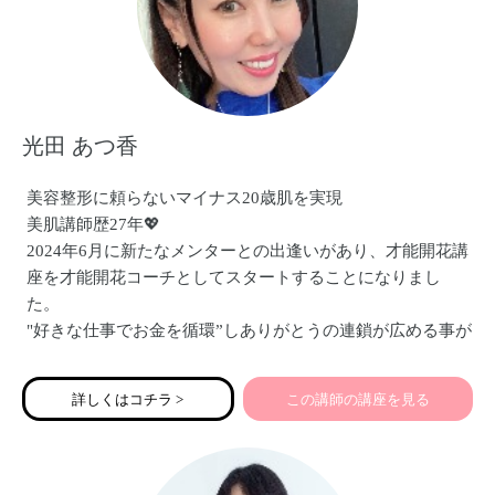
光田 あつ香
美容整形に頼らないマイナス20歳肌を実現
美肌講師歴27年💖
2024年6月に新たなメンターとの出逢いがあり、才能開花講
座を才能開花コーチとしてスタートすることになりまし
た。
"好きな仕事でお金を循環”しありがとうの連鎖が広める事が
人が輝きはじめる。
"好きな仕事でお金を稼ぐ"
詳しくはコチラ >
この講師の講座を見る
一人、一人が輝くと地球波動が高まります。
宇宙大調和を目的に魂を目覚めさせ、好きな仕事で稼げる
夢実現講座「才能開花光座」を個人セッションで募集して
います。