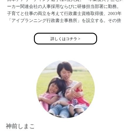
ーカー関連会社の人事採用ならびに研修担当部署に勤務。
子育てと仕事の両立を考えて行政書士資格取得後、2003年
「アイプランニング行政書士事務所」を設立する。その傍
らで講師業も務め、ＬＥＣ東京リーガルマインドでの行政
書士合格講座のほか、複数の大学で法律講座を担当。
詳しくはコチラ >
一方、行政書士試験合格後チアリーディングの活動も再開
する。社会人アメリカンフットボールＸリーグ「阪急ブル
ーインズチアリーダー」、2004年社会人オールスターチア
「ＶＥＮＵＳ ＷＥＳＴ2004」メンバー。
第1子妊娠を機にチアリーダーは引退するも 第2子出産
後、関西在住チアリーダー経験者ばかりのママチアサーク
ル「チアプラチナム☆ＷＥＳT」を設立。第3子出産後、現
役チアリーダーとして再々復帰。
神前しまこ