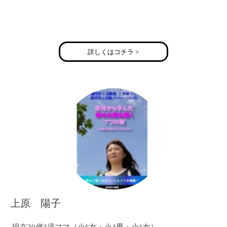
まま・めぞん 西山 美千代
詳しくはコチラ >
072-854-8350
HP http://www.eonet.ne.jp/~mama-maison
ブログ http://ameblo.jp/mama-maison/
E-Mail mamamaison2009@gmail.com
twitter @mamamaison2012
Facebook https://www.facebook.com/tenuguibaby
上原 陽子