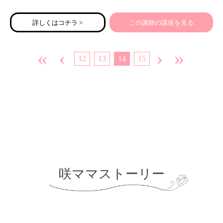
詳しくはコチラ >
この講師の講座を見る
«
‹
›
»
12
13
14
15
咲ママストーリー