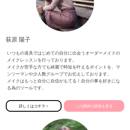
荻原 陽子
いつもの道具ではじめての自分に出会うオーダーメイドの
メイクレッスンを行っております。
メイクが苦手な方でも綺麗で時短を叶えるポイントを、マ
ンツーマンや少人数グループでお伝えしております。
メイクはもっと自分に自信がもてる！自分の事を好きにな
る為のツールです。
型にはめたものではなく「似合う✖️なりたい」を擦り合わせ
たレッスンでご自分で出来るようになって頂いています！
詳しくはコチラ >
この講師の講座を見る
レッスンの受講生は大学生や社会人のファーストメイクか
ら、70代の方まで幅広く、ミスユニバースやその他ファッ
ションショーのショーメイクまで「魅せる外見を創る」プ
ロとして2012年から活動しております。