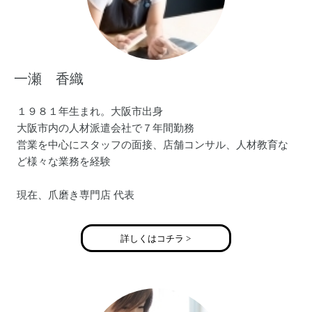
一瀬 香織
１９８１年生まれ。大阪市出身
大阪市内の人材派遣会社で７年間勤務
営業を中心にスタッフの面接、店舗コンサル、人材教育な
ど様々な業務を経験
現在、爪磨き専門店 代表
大阪市内を中心に企業での出張サービスを行う
（経営者、保険会社関係、弁護士事務所、飲食店舗など）
詳しくはコチラ >
女性はもちろんのこと男性の身だしなみのお手伝いとして
活動
２男１女のママ