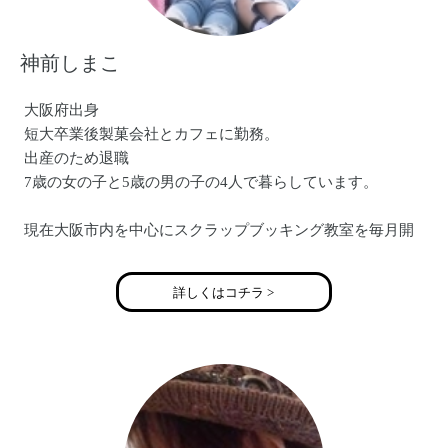
神前しまこ
大阪府出身
短大卒業後製菓会社とカフェに勤務。
出産のため退職
7歳の女の子と5歳の男の子の4人で暮らしています。
現在大阪市内を中心にスクラップブッキング教室を毎月開
催
サクラクレパスメモラビリアート インストラクター
詳しくはコチラ >
出店とイベントグループ＊BASKET＊を主宰
http://simakosan.blog71.fc2.com