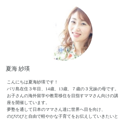
肩こり腰痛がなくなった！
ホルモンバランスが整った！
毎日沢山の口コミを頂けて、わたしも励みになります！
姿勢美人を増やしていきたいなと思っております♡
夏海 紗瑛
こんにちは夏海紗瑛です！
バリ島在住３年目、14歳、13歳、７歳の３兄妹の母です。
お子さんの海外留学や教育移住を目指すママさん向けの講
座を開催しています。
夢塾を通して日本のママさん達に世界へ目を向け、
のびのびと自由で軽やかな子育てをお伝えしていきたいと
思っています！