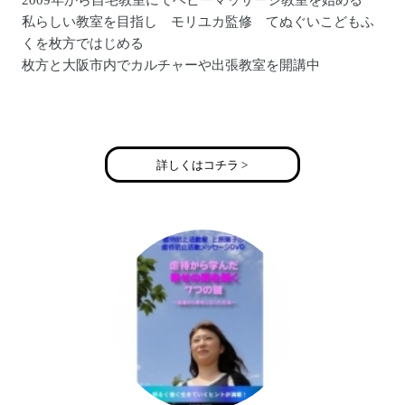
2009年から自宅教室にてベビーマッサージ教室を始める
私らしい教室を目指し モリユカ監修 てぬぐいこどもふ
くを枚方ではじめる
枚方と大阪市内でカルチャーや出張教室を開講中
まま・めぞん 西山 美千代
詳しくはコチラ >
072-854-8350
HP http://www.eonet.ne.jp/~mama-maison
ブログ http://ameblo.jp/mama-maison/
E-Mail mamamaison2009@gmail.com
twitter @mamamaison2012
Facebook https://www.facebook.com/tenuguibaby