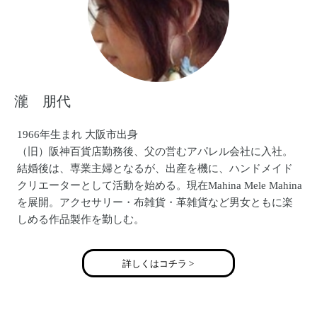
瀧 朋代
1966年生まれ 大阪市出身
（旧）阪神百貨店勤務後、父の営むアパレル会社に入社。
結婚後は、専業主婦となるが、出産を機に、ハンドメイド
クリエーターとして活動を始める。現在Mahina Mele Mahina
を展開。アクセサリー・布雑貨・革雑貨など男女ともに楽
しめる作品製作を勤しむ。
http://mahinamelemahina.jimdo.com/
お料理好きが高じて【読売テレビtenシェフ×主婦】に出演経
詳しくはコチラ >
験有。