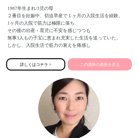
1987年生まれ/3児の母
２番目を妊娠中、切迫早産で１ヶ月の入院生活を経験。
1ヶ月の入院で筋力は極限に落ち
その後の出産・育児に不安を感じつつも
無事3人もの子宝に恵まれ充実した生活を送っていた。
しかし、入院生活で筋力の衰えを痛感し
この現代社会において
切迫早産で入院する女性の多さに気づき
詳しくはコチラ >
この講師の講座を見る
パーソナルトレーナーを目指す。
その後、アンダーリップトリートメント®と出会い
【全ての女性に彩り”豊かな人生を】をモットーに
【アンダーリップトリートメント®講座】
【ズボラでも楽しめる布ナプキン講座】
【親子の絆を深める性教育講座】を開催中