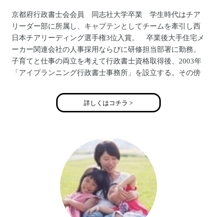
京都府行政書士会会員 同志社大学卒業 学生時代はチア
リーダー部に所属し、キャプテンとしてチームを牽引し西
日本チアリーディング選手権3位入賞。 卒業後大手住宅メ
ーカー関連会社の人事採用ならびに研修担当部署に勤務。
子育てと仕事の両立を考えて行政書士資格取得後、2003年
「アイプランニング行政書士事務所」を設立する。その傍
らで講師業も務め、ＬＥＣ東京リーガルマインドでの行政
書士合格講座のほか、複数の大学で法律講座を担当。
詳しくはコチラ >
一方、行政書士試験合格後チアリーディングの活動も再開
する。社会人アメリカンフットボールＸリーグ「阪急ブル
ーインズチアリーダー」、2004年社会人オールスターチア
「ＶＥＮＵＳ ＷＥＳＴ2004」メンバー。
第1子妊娠を機にチアリーダーは引退するも 第2子出産
後、関西在住チアリーダー経験者ばかりのママチアサーク
ル「チアプラチナム☆ＷＥＳT」を設立。第3子出産後、現
役チアリーダーとして再々復帰。