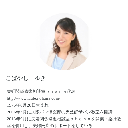
http://ameblo.jp/blog-soleil/
■「死産」を経験し、ブログや新聞のコラム、講演会など活
動中。
「向空の下で～死産を経験してからの生活～」
http://ameblo.jp/vue28433/
こばやし ゆき
夫婦関係修復相談室ｏｈａｎａ代表
http://www.laulea-ohana.com/
1975年8月20日生まれ
2006年3月に大阪パン倶楽部の天然酵母パン教室を開講
2013年9月に夫婦関係修復相談室ｏｈａｎａを開業・薬膳教
室を併用し、夫婦円満のサポートをしている