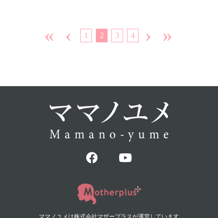
«
‹
›
»
1
2
3
4
ママノユメは株式会社マザープラスが運営しています