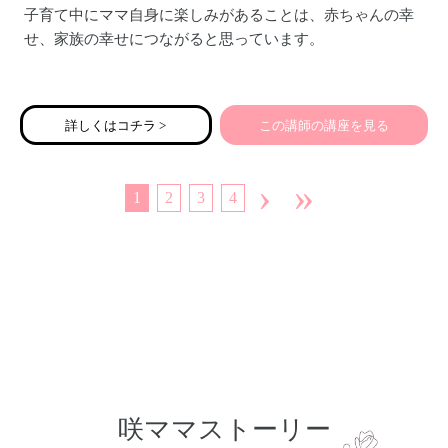
子育て中にママ自身に楽しみがあることは、赤ちゃんの幸
せ、家族の幸せにつながると思っています。
産後、ちょっとしたことでイライラしやすかったり、不安
定になりがちなココロ。
詳しくはコチラ >
この講師の講座を見る
そして赤ちゃんのお世話で、気付かぬうちにガチガチに凝
りかたまっているカラダ。
›
»
1
2
3
4
少しの時間、自分の内側に意識を向けることで、カラダと
ココロのどちらもほぐしていきましょう。
レッスンには、赤ちゃんのより健やかな発達を促すベビー
マッサージや、ベビーヨガタイムもあります。
ママにも赤ちゃんにも嬉しいプログラムです。
咲ママストーリー