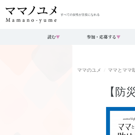
すべての女性が主役になれる
読む
▼
参加・応募する
▼
ママのユメ
ママとママ
【防