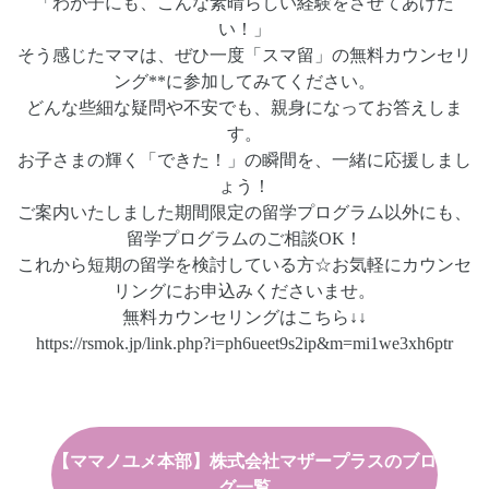
「わが子にも、こんな素晴らしい経験をさせてあげた
い！」
そう感じたママは、ぜひ一度「スマ留」の無料カウンセリ
ング**に参加してみてください。
どんな些細な疑問や不安でも、親身になってお答えしま
す。
お子さまの輝く「できた！」の瞬間を、一緒に応援しまし
ょう！
ご案内いたしました期間限定の留学プログラム以外にも、
留学プログラムのご相談OK！
これから短期の留学を検討している方☆お気軽にカウンセ
リングにお申込みくださいませ。
無料カウンセリングはこちら↓↓
https://rsmok.jp/link.php?i=ph6ueet9s2ip&m=mi1we3xh6ptr
【ママノユメ本部】株式会社マザープラスのブロ
グ一覧