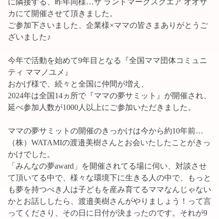
に隣接する、昨年同様…ザ ランドマークスクエア オオサ
カにて開催させて頂きました。
ご参加下さいました、企業様×ママの皆さまありがとうご
ざいました♪
今年で活動を始めて9年目となる『全国ママ団体コミュニ
ティ ママノユメ』
おかげ様で、続々と全国に仲間が増え、
2024年は全国14ヵ所で『ママの夢サミット』が開催され、
延べ参加人数が1000人以上にご参加いただきました。
ママの夢サミットの開催のきっかけは今から約10年前…
（株）WATAMIの渡邉美樹さんとお会いたしたことがきっ
かけでした。
「みんなの夢award」を開催されてる場に伺い、対談させ
て頂いてる中で、様々な環境下に生きる人の中で、もっと
も夢を持つべき人は子どもを産み育てるママなんじゃない
かとお話ししたら、渡邉美樹さんがやりましょう！って言
ってくださり、その日に日付が決まったのです。それが9