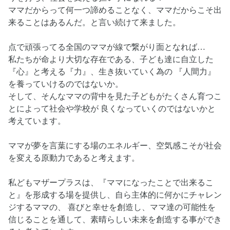
ママだからって何一つ諦めることなく、ママだからこそ出
来ることはあるんだ。と言い続けて来ました。
点で頑張ってる全国のママが線で繋がり面となれば…
私たちが命より大切な存在である、子ども達に自立した
『心』と考える『力』、生き抜いていく為の 『人間力』
を養っていけるのではないか。
そして、そんなママの背中を見た子どもがたくさん育つこ
とによって社会や学校が 良くなっていくのではないかと
考えています。
ママが夢を言葉にする場のエネルギー、空気感こそが社会
を変える原動力であると考えます。
私どもマザープラスは、『ママになったことで出来るこ
と』を形成する場を提供し、自ら主体的に何かにチャレン
ジするママの、 喜びと幸せを創造し、ママ達の可能性を
信じることを通して、素晴らしい未来を創造する事ができ