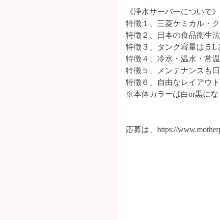
《浄水サーバーについて》
特徴１、三菱ケミカル・ク
特徴２、日本の食品衛生法
特徴３、タンク容量は５L
特徴４、冷水・温水・常温O
特徴５、メンテナンスも日
特徴６、自由なレイアウト
※本体カラーは白or黒に
応募は、https://www.motherplu