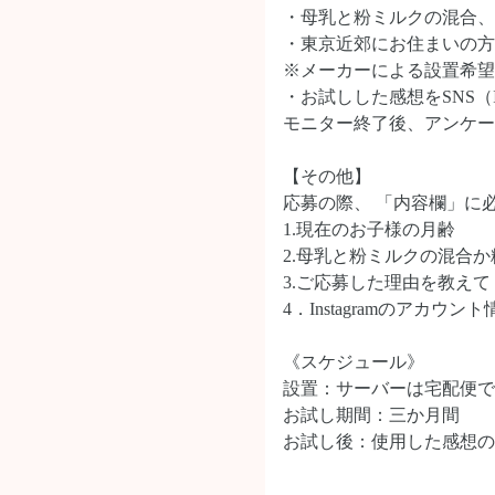
・母乳と粉ミルクの混合、
・東京近郊にお住まいの方
※メーカーによる設置希望
・お試しした感想をSNS（I
モニター終了後、アンケー
【その他】
応募の際、 「内容欄」に
1.現在のお子様の月齢
2.母乳と粉ミルクの混合
3.ご応募した理由を教え
4．Instagramのアカウン
《スケジュール》
設置：サーバーは宅配便で
お試し期間：三か月間
お試し後：使用した感想のア