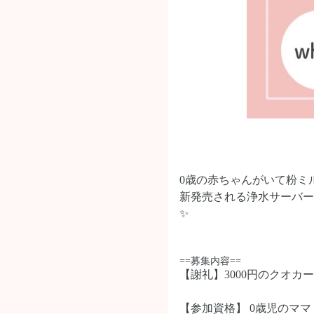
0歳の赤ちゃんがいて粉ミル
新発売される浄水サーバーを
✨
==募集内容==
【謝礼】3000円のクオカ
【参加資格】 0歳児のママ