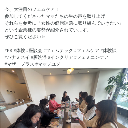
今、大注目のフェムケア！
参加してくださったママたちの生の声を取り上げ
それらを参考に「女性の健康課題に取り組んでいきたい」
という企業様の姿勢が紹介されています。
ぜひご覧ください✨
#PR
#体験
#座談会
#フェムテック
#フェムケア
#体験談
#ハナミスイ
#膣洗浄
#インクリア
#フェミニンケア
#マザープラス
#ママノユメ