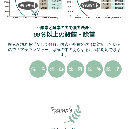
～酸素と酵素の力で強力洗浄～
99％以上の殺菌・除菌
酸素が汚れを浮かして分解。
酵素が多種の汚れに対応している
ので「アラウンジャー」は家の中のあらゆる汚れに対応できま
す。
洗 浄
漂 白
除 菌
脱 臭
脱 脂