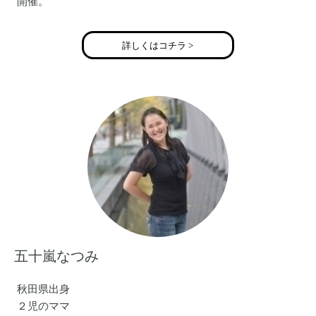
開催。
2013年 出産のため活動を休止
2018年 ボイスセラピストとして活動を再開
詳しくはコチラ >
現在はカラオケパーティーを毎月開催中。
https://noahvoice.love
五十嵐なつみ
秋田県出身
２児のママ