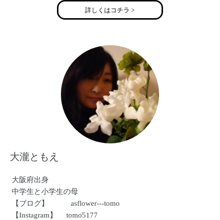
現在、メイクカラーアナリスト(R)としても活動
詳しくはコチラ >
http://www.joyful-angels.com/
大瀧ともえ
大阪府出身
中学生と小学生の母
【ブログ】 asflower---tomo
【Instagram】 tomo5177