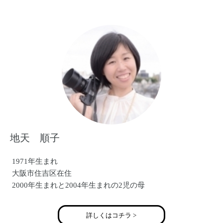
〇毎日新聞 「子供年賀状撮り方講座」
〇ＴＶニュース 「森で子供撮影イベント」
〇西宮阪急 「ベビーマタニティ撮影イベント」
〇産経新聞社主催「あんふぁん」撮影会
〇阪神百貨店 「関西キッズコレクション」撮影会
地天 順子
1971年生まれ
大阪市住吉区在住
2000年生まれと2004年生まれの2児の母
詳しくはコチラ >