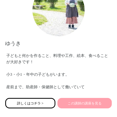
産後の女性の身体を妊婦さんにお伝えしました。
また新潟市秋葉区の
アキハで子育てサポート事業の
産前産後のママのday care room で
マッサージをさせて頂いています。
ゆうき
女性のカラダ専門セラピストとして
活動しています。
子どもと何かを作ること、料理や工作、絵本、食べること
が大好きです！
小3・小1・年中の子どもがいます。
産前まで、助産師・保健師として働いていて
勉強もしてきたので、子どもについての知識はある！きっ
とうまくいく！と思っていました。
詳しくはコチラ >
この講師の講座を見る
でも実際は大変でツライとも言えず悩む毎日でした。