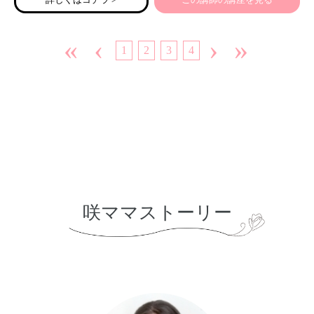
○2017年～ 目標達成コンサルタントとして、東北中心にセ
ミナー開催
○2017年～ 心理学資格取得
«
‹
›
»
1
2
3
4
○現在～ オンライン講師として、「幸せになるための心理
学」講座開催
＊資格＊
ウェルスダイナミクス/ウェルススペクトル/ポジティブ心理
学インストラクター/行動心理士/心理カウンセラー/カラーセ
ラピスト
咲ママストーリー