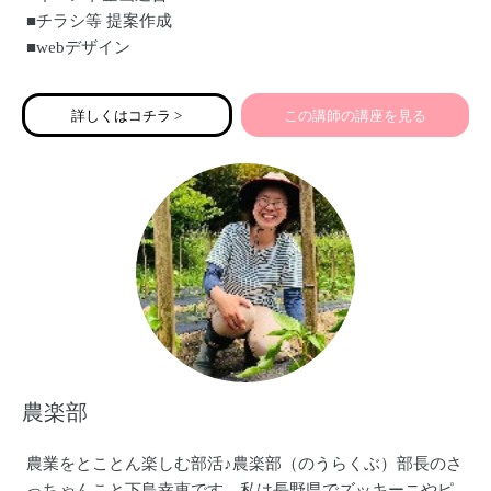
■チラシ等 提案作成
■webデザイン
■SNS広告等
少人数の座談会からお引き受けいたします
詳しくはコチラ >
この講師の講座を見る
農楽部
農業をとことん楽しむ部活♪農楽部（のうらくぶ）部長のさ
っちゃんこと下島幸恵です。私は長野県でズッキーニやピ