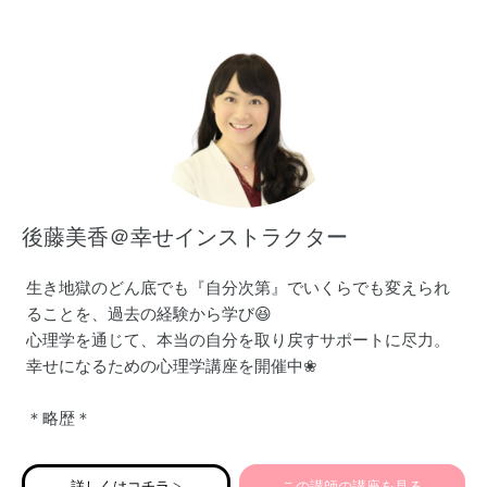
特に、「食」に悩むことが多かったので、
一緒に料理をすること、絵本や工作を通して食べることに
興味を持ってもらうことを楽しんできました。
そんな経験を生かして、
親子の料理、ごはんの時間が楽しくおいしくなれるように
皆さんと一緒に過ごしたいと思っています！
後藤美香＠幸せインストラクター
生き地獄のどん底でも『自分次第』でいくらでも変えられ
ることを、過去の経験から学び😆
心理学を通じて、本当の自分を取り戻すサポートに尽力。
幸せになるための心理学講座を開催中❀
＊略歴＊
○大手酒屋で中間管理職を務める
○2016年～ 大型倉庫店勤務
詳しくはコチラ >
この講師の講座を見る