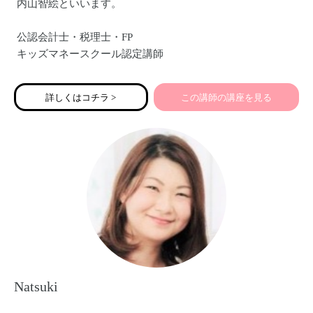
内山智絵といいます。
公認会計士・税理士・FP
キッズマネースクール認定講師
こどものお金先生®
詳しくはコチラ >
この講師の講座を見る
起業されている方はもちろん、
ご家族の扶養の範囲内で無理なくお仕事されているママ
や、
家事や子育てを頑張られているママも、
そしてお子さんも、どんな方にもどんな世代にも、
『お金』の知識はとっても大切です。
皆さんのライフスタイルに合わせた『お金』のおはなしを
させて頂きます。
Natsuki