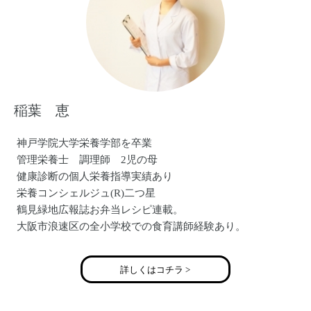
稲葉 恵
神戸学院大学栄養学部を卒業
管理栄養士 調理師 2児の母
健康診断の個人栄養指導実績あり
栄養コンシェルジュ(R)二つ星
鶴見緑地広報誌お弁当レシピ連載。
大阪市浪速区の全小学校での食育講師経験あり。
食育教室「いなほ」主宰
詳しくはコチラ >
い いのちをつなぐ 生きる力をつける食育
な なかよく食卓を囲む食育
ほ ほんものの味を知り五感を育む食育