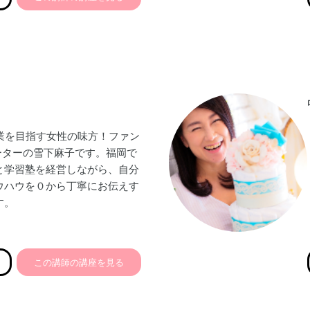
痴の方にでも
台で簡単に
がモットー
だけではなく
オンライン、料理レシビ動画、
る。
起業を目指す女性の味方！ファン
ーターの雪下麻子です。福岡で
と学習塾を経営しながら、自分
ウハウを０から丁寧にお伝えす
す。
にお勤め主婦からいきなりテナ
た私は、最初から失敗の連続で
この講師の講座を見る
きで撤退ギリギリの状態。心身
ました。それでもあきらめず、
び、理念だけを胸に進み続けた