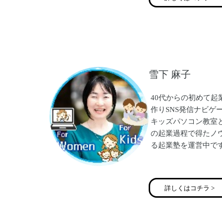
に
アナログでも機械音
動画制作をスマホ1
わかりやすく丁寧に
セミナーも動画制作
雪下 麻子
HP、ライン公式、
YouTubeなど
WEB系全般を教え
40代からの初めて
作りSNS発信ナビゲ
キッズパソコン教室
の起業過程で得たノ
る起業塾を運営中で
５年前、何も学ばず
ントを借りて起業し
詳しくはコチラ >
した。2年間赤字続
ともに疲れ切ってい
改めてビジネスを学