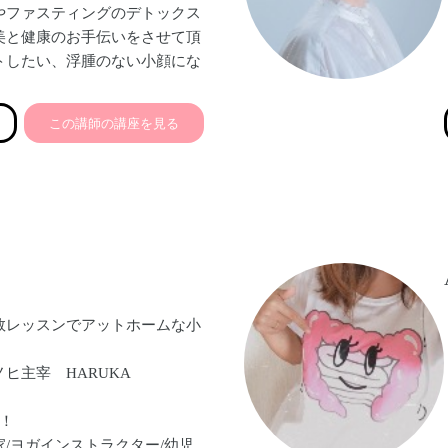
やファスティングのデトックス
美と健康のお手伝いをさせて頂
トしたい、浮腫のない小顔にな
れやすさなどの不調を改善した
綺麗になりたい、などの悩みを
この講師の講座を見る
インでも講座やサポートを。耳
親子のコミュニケーションとし
エットは人気です。心と身体の
人を増やし、女性の笑顔をたく
いです♡
数レッスンでアットホームな小
ヒ主宰 HARUKA
！
/ヨガインストラクター/幼児