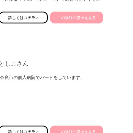
えるために沖縄へ移住
主人に出会い結婚、翌年に出産。里帰りせずに子育
詳しくはコチラ >
この講師の講座を見る
てスタートしました☆
この妊娠を機に自分のカラダと向き合い栄養の勉強
を始め
腸内環境の大切さを知り、さらに周りに伝えたくな
り！！アドバイザーになりました。
去年ママの夢サミットIn沖縄のオンラインファシリ
としこさん
テーターもさせていただきました。
腸♥をきっかけに全国のママと繋がりたく、登録さ
せてもらいました！よろしくお願い致します。
奈良市の個人病院でパートをしています。
詳しくはコチラ >
この講師の講座を見る