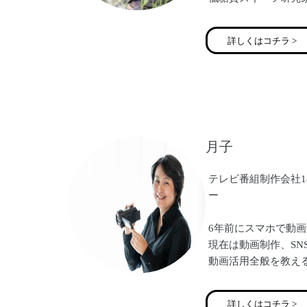
食インストラクター
詳しくはコチラ >
低糖質スイーツ・パ
食幼児食教室、ワイ
ッスンオンラインあ
あなたとあなたの大
させていただきます
月子
【ママの笑顔はみん
一緒に楽しく学びま
テレビ番組制作会社1
よろしくお願い致し
ー
6年前にスマホで動
現在は動画制作、SNS
動画活用全般を教え
講師のスキルとディ
詳しくはコチラ >