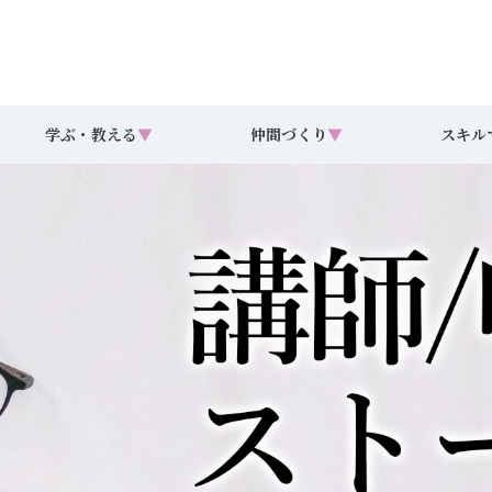
学ぶ・教える
▼
仲間づくり
▼
スキル