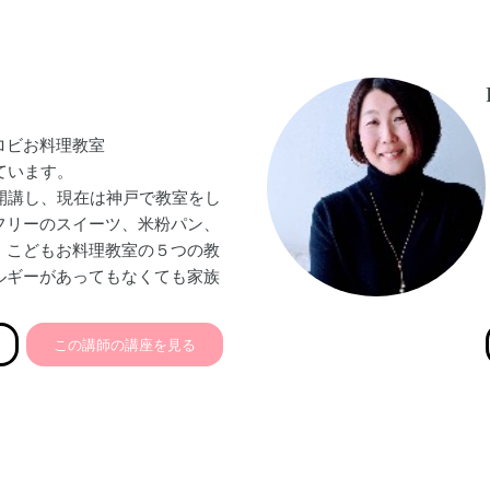
にかかれています。
まさに同じ苦しみの中にいる方
個別にナビゲートします！
ロビお料理教室
しています。
を開講し、現在は神戸で教室をし
フリーのスイーツ、米粉パン、
、こどもお料理教室の５つの教
ルギーがあってもなくても家族
理を心がけて対面、オンライ
えしています。
この講師の講座を見る