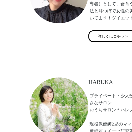
導者）として、食育
法と耳つぼで女性の
いてます！ダイエッ
りたい、肩こりや疲
い、デトックスして
詳しくはコチラ >
抱えた方へ、オンラ
つぼのセルフケアや
ての活用や美腸ダイ
整ったナチュラル美
さん増やしていきた
HARUKA
プライベート・少人
さなサロン
おうちサロン＊ハレノ
現役保健師2児のママ
低糖質スイーツ研究家