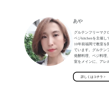
から、今ここでお目
起業準備中の方、今
あや
へ、進むべき方向を
グルテンフリーマク
ベジkitchenを主催
10年前福岡で教室
ています。グルテン
発酵料理、ベジ料理
室をメインに、アレ
が笑顔になれるお料
ン、通信などでお伝
詳しくはコチラ >