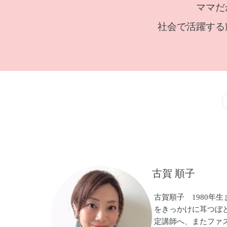
ママだ
社会で活躍する
古賀 順子
古賀順子 1980年
をきっかけに耳つぼ
定講師へ、またファ