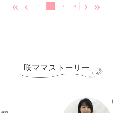
«
‹
›
»
1
2
3
4
咲ママストーリー