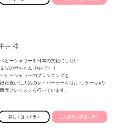
中井 梓
ベビーシャワーを日本の文化にしたい
２児の母ちゃん 中井です！
ベビーシャワーのプランニングと
出産祝いに人気のダイパーケーキ(おむつケーキ)の
販売とレッスンを行っています。
ベビーシャワーとは出産前の妊婦さんが主役で
新しい命を授かったことをお祝いする
詳しくはコチラ >
この講師の講座を見る
アメリカの文化です。
大変な思いをして命を育んでいるマタニティ期。
頑張る妊婦さんに