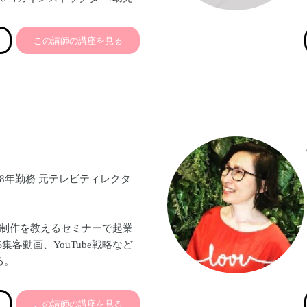
/食生活アドバイザー
この講師の講座を見る
ン・料理教室、ヨガ教室、離乳
ン会、薬膳ランチ会など。全レ
り！
切な人の健康と幸せをサポート
♡
なの笑顔】
しょう。
8年勤務 元テレビティレクタ
ます。
画制作を教えるセミナーで起業
集客動画、YouTube戦略など
る。
レクター経験のノウハウをもと
この講師の講座を見る