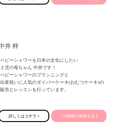
中井 梓
ベビーシャワーを日本の文化にしたい
２児の母ちゃん 中井です！
ベビーシャワーのプランニングと
出産祝いに人気のダイパーケーキ(おむつケーキ)の
販売とレッスンを行っています。
ベビーシャワーとは出産前の妊婦さんが主役で
新しい命を授かったことをお祝いする
詳しくはコチラ >
この講師の講座を見る
アメリカの文化です。
大変な思いをして命を育んでいるマタニティ期。
頑張る妊婦さんに