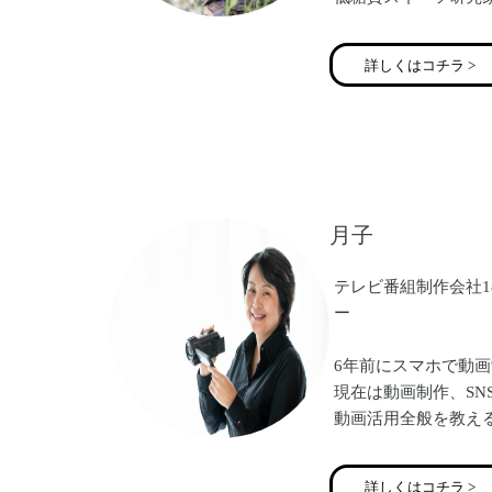
食インストラクター
詳しくはコチラ >
低糖質スイーツ・パ
食幼児食教室、ワイ
ッスンオンラインあ
あなたとあなたの大
させていただきます
月子
【ママの笑顔はみん
一緒に楽しく学びま
テレビ番組制作会社1
よろしくお願い致し
ー
6年前にスマホで動
現在は動画制作、SNS
動画活用全般を教え
講師のスキルとディ
詳しくはコチラ >