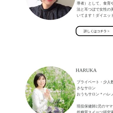
導者）として、食育
法と耳つぼで女性の
いてます！ダイエッ
りたい、肩こりや疲
い、デトックスして
詳しくはコチラ >
抱えた方へ、オンラ
つぼのセルフケアや
ての活用や美腸ダイ
整ったナチュラル美
さん増やしていきた
HARUKA
プライベート・少人
さなサロン
おうちサロン＊ハレノ
現役保健師2児のママ
低糖質スイーツ研究家