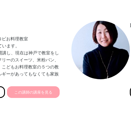
にかかれています。
まさに同じ苦しみの中にいる方
個別にナビゲートします！
ロビお料理教室
しています。
を開講し、現在は神戸で教室をし
フリーのスイーツ、米粉パン、
、こどもお料理教室の５つの教
ルギーがあってもなくても家族
理を心がけて対面、オンライ
えしています。
この講師の講座を見る