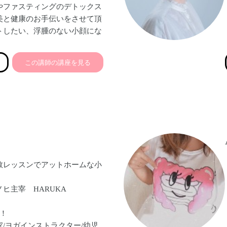
やファスティングのデトックス
美と健康のお手伝いをさせて頂
トしたい、浮腫のない小顔にな
れやすさなどの不調を改善した
綺麗になりたい、などの悩みを
この講師の講座を見る
インでも講座やサポートを。耳
親子のコミュニケーションとし
エットは人気です。心と身体の
人を増やし、女性の笑顔をたく
いです♡
数レッスンでアットホームな小
ヒ主宰 HARUKA
！
/ヨガインストラクター/幼児