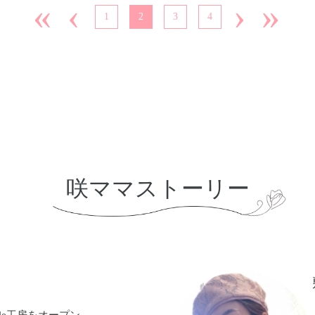
«
‹
›
»
1
2
3
4
咲ママストーリー