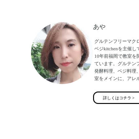
から、今ここでお目
起業準備中の方、今
あや
へ、進むべき方向を
グルテンフリーマク
ベジkitchenを主催
10年前福岡で教室
ています。グルテン
発酵料理、ベジ料理
室をメインに、アレ
が笑顔になれるお料
ン、通信などでお伝
詳しくはコチラ >