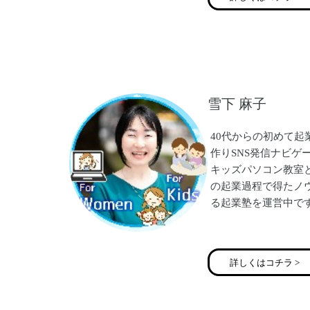
に
アナログでも機械音
動画制作をスマホ1
わかりやすく丁寧に
セミナーも動画制作
雪下 麻子
HP、ライン公式、
YouTubeなど
WEB系全般を教え
40代からの初めて
作りSNS発信ナビゲ
キッズパソコン教室
の起業過程で得たノ
る起業塾を運営中で
５年前、何も学ばず
ントを借りて起業し
詳しくはコチラ >
した。2年間赤字続
ともに疲れ切ってい
改めてビジネスを学