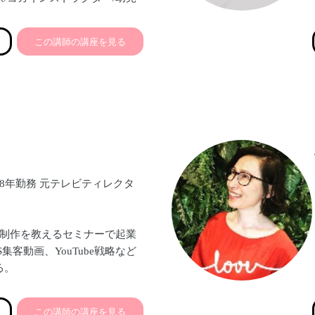
/食生活アドバイザー
この講師の講座を見る
ン・料理教室、ヨガ教室、離乳
ン会、薬膳ランチ会など。全レ
り！
切な人の健康と幸せをサポート
♡
なの笑顔】
しょう。
8年勤務 元テレビティレクタ
ます。
画制作を教えるセミナーで起業
集客動画、YouTube戦略など
る。
レクター経験のノウハウをもと
この講師の講座を見る