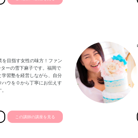
痴の方にでも
台で簡単に
がモットー
だけではなく
オンライン、料理レシビ動画、
る。
起業を目指す女性の味方！ファン
ーターの雪下麻子です。福岡で
と学習塾を経営しながら、自分
ウハウを０から丁寧にお伝えす
す。
にお勤め主婦からいきなりテナ
た私は、最初から失敗の連続で
この講師の講座を見る
きで撤退ギリギリの状態。心身
ました。それでもあきらめず、
び、理念だけを胸に進み続けた