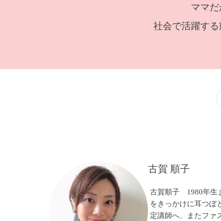
ママだ
社会で活躍する
古賀 順子
古賀順子 1980年
をきっかけに耳つぼ
定講師へ、またファ