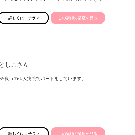
えるために沖縄へ移住
主人に出会い結婚、翌年に出産。里帰りせずに子育
詳しくはコチラ >
この講師の講座を見る
てスタートしました☆
この妊娠を機に自分のカラダと向き合い栄養の勉強
を始め
腸内環境の大切さを知り、さらに周りに伝えたくな
り！！アドバイザーになりました。
去年ママの夢サミットIn沖縄のオンラインファシリ
としこさん
テーターもさせていただきました。
腸♥をきっかけに全国のママと繋がりたく、登録さ
せてもらいました！よろしくお願い致します。
奈良市の個人病院でパートをしています。
詳しくはコチラ >
この講師の講座を見る