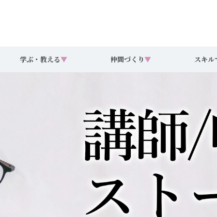
学ぶ・教える
▼
仲間づくり
▼
スキル