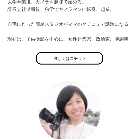
大学卒業後、カメラを趣味で始める。
証券会社退職後、独学でカメラマンに転身、起業。
自宅に作った簡易スタジオがママのクチコミで話題になる
現在は、子供撮影を中心に、女性起業家、政治家、演劇舞
台など人物を中心に撮影。
詳しくはコチラ >
メディア掲載・撮影実績
〇毎日新聞 「子供年賀状撮り方講座」
〇ＴＶニュース 「森で子供撮影イベント」
〇西宮阪急 「ベビーマタニティ撮影イベント」
〇産経新聞社主催「あんふぁん」撮影会
〇阪神百貨店 「関西キッズコレクション」撮影会