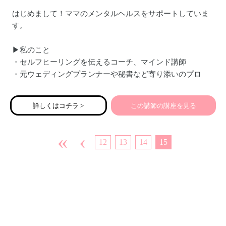
はじめまして！ママのメンタルヘルスをサポートしていま
す。
▶私のこと
・セルフヒーリングを伝えるコーチ、マインド講師
・元ウェディングプランナーや秘書など寄り添いのプロ
・九州の長崎県在住、５歳２歳ママ
詳しくはコチラ >
この講師の講座を見る
«
‹
12
13
14
15