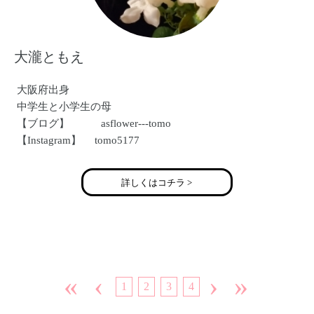
大瀧ともえ
大阪府出身
中学生と小学生の母
【ブログ】 asflower---tomo
【Instagram】 tomo5177
詳しくはコチラ >
«
‹
›
»
1
2
3
4