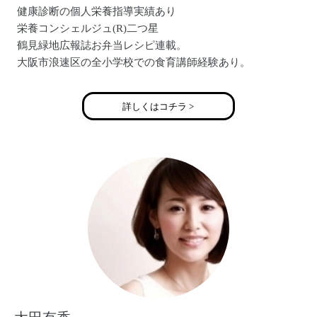
健康診断の個人栄養指導実績あり
栄養コンシェルジュ(R)二つ星
鶴見緑地広報誌お弁当レシピ連載。
大阪市浪速区の全小学校での食育講師経験あり。
食育教室「いなほ」主宰
詳しくはコチラ >
い いのちをつなぐ 生きる力をつける食育
な なかよく食卓を囲む食育
ほ ほんものの味を知り五感を育む食育