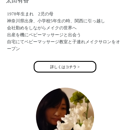
太田有香
1978年生まれ 2児の母
神奈川県出身、小学校5年生の時、関西に引っ越し
会社勤めをしながらメイクの世界へ
出産を機にベビーマッサージと出会う
自宅にてベビーマッサージ教室と子連れメイクサロンをオ
ープン
カルチャーセンターや企業への講座も行う
現在、メイクカラーアナリスト(R)としても活動
詳しくはコチラ >
http://www.joyful-angels.com/