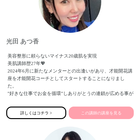
光田 あつ香
美容整形に頼らないマイナス20歳肌を実現
美肌講師歴27年💖
2024年6月に新たなメンターとの出逢いがあり、才能開花講
座を才能開花コーチとしてスタートすることになりまし
た。
"好きな仕事でお金を循環”しありがとうの連鎖が広める事が
人が輝きはじめる。
"好きな仕事でお金を稼ぐ"
詳しくはコチラ >
この講師の講座を見る
一人、一人が輝くと地球波動が高まります。
宇宙大調和を目的に魂を目覚めさせ、好きな仕事で稼げる
夢実現講座「才能開花光座」を個人セッションで募集して
います。