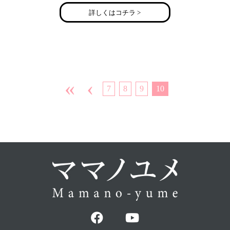
プライベートでは一児の母であり、第二子出産間近。
詳しくはコチラ >
«
‹
7
8
9
10