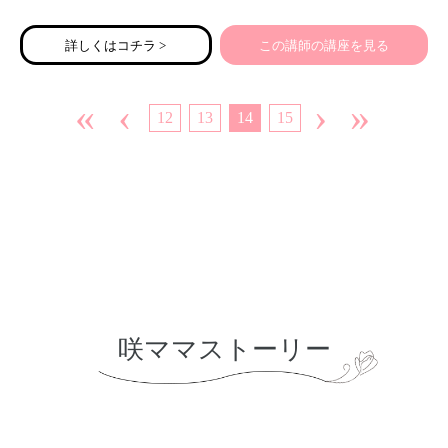
詳しくはコチラ >
この講師の講座を見る
«
‹
›
»
12
13
14
15
咲ママストーリー