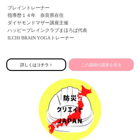
ブレイントレーナー
指導歴１４年 奈良県在住
ダイヤモンドマザー講座主催
ハッピーブレインクラブまほろば代表
ILCHI BRAIN YOGAトレーナー
経歴
グローバルサイバー大学 脳教育瞑想 ストレス管理とセル
詳しくはコチラ >
この講師の講座を見る
フエンパワメント講座修了
子ども脳教育講師
学校脳教育専門講師
職務ストレス管理士
ヒーリングライフスタイル親育担当
橿原市出前講座担当
ブレイン体操ブレイン瞑想、へそヒーリングなど腸脳活性
化トレーナー
青少年自立援助ホームなど福祉関係にも勤務