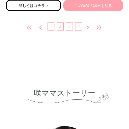
詳しくはコチラ >
この講師の講座を見る
2年前から手話の勉強を再開することになり、当時2歳の娘
と一緒に浪速区のあすか手話サークルに通い始めました。
自分は現在大阪手話奉仕員養成講座にも通っています。
«
‹
›
»
1
2
3
4
咲ママストーリー