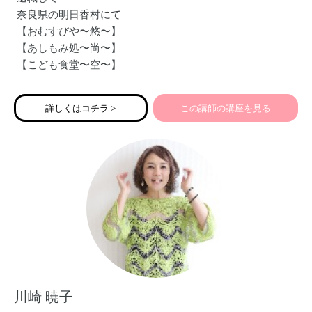
奈良県の明日香村にて
【おむすびや〜悠〜】
【あしもみ処〜尚〜】
【こども食堂〜空〜】
【みんなの家〜和〜】
【トーキョーコーヒー112@あすか】
詳しくはコチラ >
この講師の講座を見る
を主宰
そして
《脳科学コーチングで夢への最短距離を走る最幸応援コー
チ》
をしています（╹◡╹）
川崎 暁子