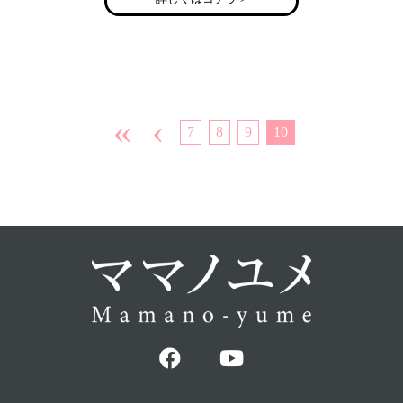
«
‹
7
8
9
10