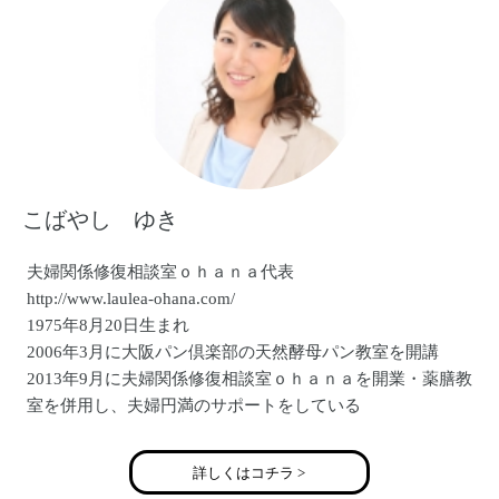
動中。
「向空の下で～死産を経験してからの生活～」
http://ameblo.jp/vue28433/
こばやし ゆき
夫婦関係修復相談室ｏｈａｎａ代表
http://www.laulea-ohana.com/
1975年8月20日生まれ
2006年3月に大阪パン倶楽部の天然酵母パン教室を開講
2013年9月に夫婦関係修復相談室ｏｈａｎａを開業・薬膳教
室を併用し、夫婦円満のサポートをしている
詳しくはコチラ >