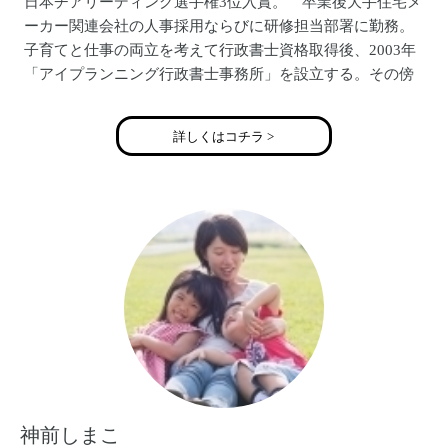
日本チアリーディング選手権3位入賞。 卒業後大手住宅メ
ーカー関連会社の人事採用ならびに研修担当部署に勤務。
子育てと仕事の両立を考えて行政書士資格取得後、2003年
「アイプランニング行政書士事務所」を設立する。その傍
らで講師業も務め、ＬＥＣ東京リーガルマインドでの行政
書士合格講座のほか、複数の大学で法律講座を担当。
詳しくはコチラ >
一方、行政書士試験合格後チアリーディングの活動も再開
する。社会人アメリカンフットボールＸリーグ「阪急ブル
ーインズチアリーダー」、2004年社会人オールスターチア
「ＶＥＮＵＳ ＷＥＳＴ2004」メンバー。
第1子妊娠を機にチアリーダーは引退するも 第2子出産
後、関西在住チアリーダー経験者ばかりのママチアサーク
ル「チアプラチナム☆ＷＥＳT」を設立。第3子出産後、現
役チアリーダーとして再々復帰。
神前しまこ