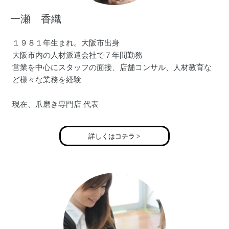
一瀬 香織
１９８１年生まれ。大阪市出身
大阪市内の人材派遣会社で７年間勤務
営業を中心にスタッフの面接、店舗コンサル、人材教育な
ど様々な業務を経験
現在、爪磨き専門店 代表
大阪市内を中心に企業での出張サービスを行う
（経営者、保険会社関係、弁護士事務所、飲食店舗など）
詳しくはコチラ >
女性はもちろんのこと男性の身だしなみのお手伝いとして
活動
２男１女のママ