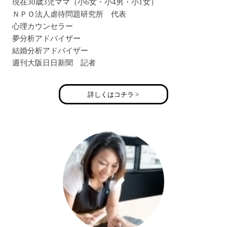
現在30歳3児ママ（小6女・小4男・小1女）
ＮＰＯ法人虐待問題研究所 代表
心理カウンセラー
夢分析アドバイザー
結婚分析アドバイザー
週刊大阪日日新聞 記者
大阪幸塾理事
詳しくはコチラ >