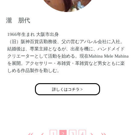
瀧 朋代
1966年生まれ 大阪市出身
（旧）阪神百貨店勤務後、父の営むアパレル会社に入社。
結婚後は、専業主婦となるが、出産を機に、ハンドメイド
クリエーターとして活動を始める。現在Mahina Mele Mahina
を展開。アクセサリー・布雑貨・革雑貨など男女ともに楽
しめる作品製作を勤しむ。
http://mahinamelemahina.jimdo.com/
お料理好きが高じて【読売テレビtenシェフ×主婦】に出演経
詳しくはコチラ >
験有。
«
‹
›
»
1
2
3
4