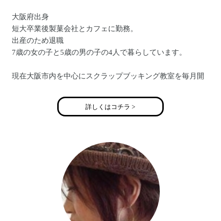
大阪府出身
短大卒業後製菓会社とカフェに勤務。
出産のため退職
7歳の女の子と5歳の男の子の4人で暮らしています。
現在大阪市内を中心にスクラップブッキング教室を毎月開
催
サクラクレパスメモラビリアート インストラクター
詳しくはコチラ >
出店とイベントグループ＊BASKET＊を主宰
http://simakosan.blog71.fc2.com