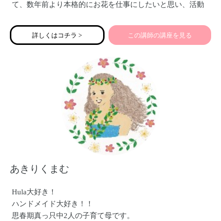
て、数年前より本格的にお花を仕事にしたいと思い、活動
を始めました。
何かを始めるのに遅すぎる事は無いだろうけど、
詳しくはコチラ >
この講師の講座を見る
やはり若くは無いので、自由にどんどん行動出来る時間も
沢山ある訳でも無い。
なので、小さな事でも行動して少しずつでも成長していき
たいと思っています。
美容にもとても興味があり、これも仕事にしていきたいと
思っています。
あきりくまむ
Hula大好き！
ハンドメイド大好き！！
思春期真っ只中2人の子育て母です。