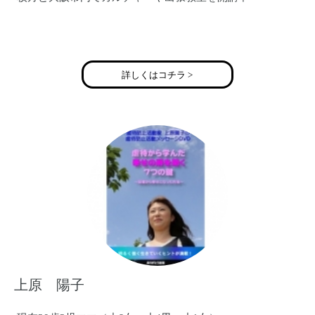
まま・めぞん 西山 美千代
詳しくはコチラ >
072-854-8350
HP http://www.eonet.ne.jp/~mama-maison
ブログ http://ameblo.jp/mama-maison/
E-Mail mamamaison2009@gmail.com
twitter @mamamaison2012
Facebook https://www.facebook.com/tenuguibaby
上原 陽子