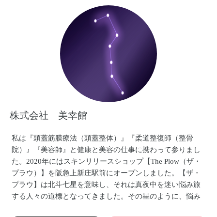
が出来る専門家を育成
◾️ママ向けイベント/企業コラボママのストレスケア・心理ケ
アなど
◾️産前産後ママ専門カウンセラー
カウンセラー資格保有者 ・認知行動傾聴士・マインドフル
ネス心理士
◾️雑誌セラピストで講師対談のオファー ・雑誌ELLE掲載
株式会社 美幸館
私は『頭蓋筋膜療法（頭蓋整体）』『柔道整復師（整骨
院）』『美容師』と健康と美容の仕事に携わって参りまし
た。2020年にはスキンリリースショップ【The Plow（ザ・
プラウ）】を阪急上新庄駅前にオープンしました。【ザ・
プラウ】は北斗七星を意味し、それは真夜中を迷い悩み旅
する人々の道標となってきました。その星のように、悩み
お困りの方のお役に立てるよう【健康と美容】のセレクト