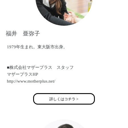
福井 亜弥子
1979年生まれ。東大阪市出身。
■株式会社マザープラス スタッフ
マザープラスHP
http://www.motherplus.net/
■プライベートサロン「ｓｏｌｅｉｌ」代表
詳しくはコチラ >
大阪市鶴見区プライベートサロン ブログ
http://ameblo.jp/blog-soleil/
■「死産」を経験し、ブログや新聞のコラム、講演会など活