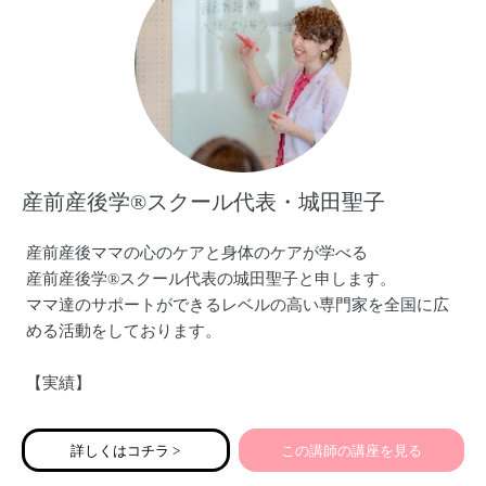
産前産後学®︎スクール代表・城田聖子
産前産後ママの心のケアと身体のケアが学べる
産前産後学®︎スクール代表の城田聖子と申します。
ママ達のサポートができるレベルの高い専門家を全国に広
める活動をしております。
【実績】
◾️ amazon書籍3位！ママの心のケア本出版ママのケアをして
いる専門家向け入門書
詳しくはコチラ >
この講師の講座を見る
◾️国内唯一の産前産後ママの心理ケア専門校ママの心のケア