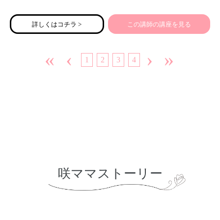
詳しくはコチラ >
この講師の講座を見る
«
‹
›
»
1
2
3
4
咲ママストーリー