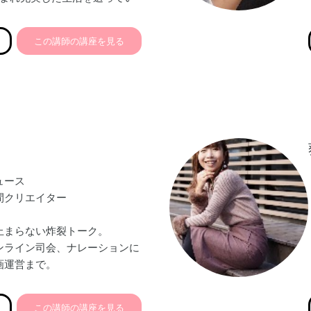
筋力の衰えを痛感し
この講師の講座を見る
て
女性の多さに気づき
ーを目指す。
ップトリートメント®と出会い
”豊かな人生を】をモットーに
リートメント®講座】
る布ナプキン講座】
性教育講座】を開催中
ュース
間クリエイター
止まらない炸裂トーク。
ンライン司会、ナレーションに
画運営まで。
ドの前の道をつくる
談所Ring oN〜人生まるご
この講師の講座を見る