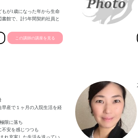
どもが1歳になった年から生命
図書館で、計5年間契約社員と
強みや自分らしさを活かせる働
この講師の講座を見る
2019年4月にフリーランスと
ートに留まらず全方位からきめ
し、ビジネスの加速を戦略的に
ス秘書として活動中。小4女子
母
迫早産で１ヶ月の入院生活を経
は極限に落ち
に不安を感じつつも
恵まれ充実した生活を送ってい