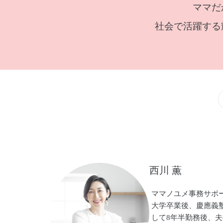
ママだ
社会で活躍する
西川 薫
ママノユメ事務サポー
大学卒業後、慶應義
して8年半勤務後、