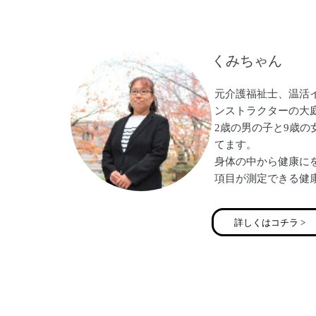
毎日沢山の口コミを
す！
姿勢美人を増やして
くみちゃん
元介護福祉士、温活
ンストラクターの大
2歳の男の子と9歳
てます。
身体の中から健康にを
項目が測定できる健
てます。
宜しくお願い致しま
詳しくはコチラ >