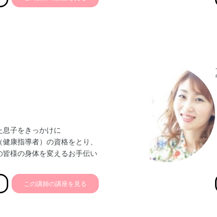
んでいます。
ターいただくことで、
が叶うよう…
せていただきます。
た息子をきっかけに
（健康指導者）の資格をとり、
の皆様の身体を変えるお手伝い
す！
きた！
この講師の講座を見る
！
った！
整った！