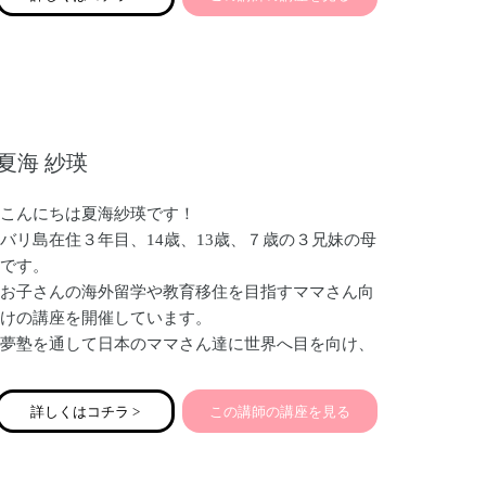
り合わせたレッスンでご自分で出来るようになって
頂いています！
レッスンの受講生は大学生や社会人のファーストメ
イクから、70代の方まで幅広く、ミスユニバースや
その他ファッションショーのショーメイクまで「魅
せる外見を創る」プロとして2012年から活動してお
夏海 紗瑛
ります。
こんにちは夏海紗瑛です！
バリ島在住３年目、14歳、13歳、７歳の３兄妹の母
です。
お子さんの海外留学や教育移住を目指すママさん向
けの講座を開催しています。
夢塾を通して日本のママさん達に世界へ目を向け、
のびのびと自由で軽やかな子育てをお伝えしていき
たいと思っています！
詳しくはコチラ >
この講師の講座を見る
皆様どうぞよろしくお願い致します。