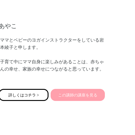
あやこ
ママとベビーのヨガインストラクターをしている岩
本綾子と申します。
子育て中にママ自身に楽しみがあることは、赤ちゃ
んの幸せ、家族の幸せにつながると思っています。
産後、ちょっとしたことでイライラしやすかった
り、不安定になりがちなココロ。
詳しくはコチラ >
この講師の講座を見る
そして赤ちゃんのお世話で、気付かぬうちにガチガ
チに凝りかたまっているカラダ。
少しの時間、自分の内側に意識を向けることで、カ
ラダとココロのどちらもほぐしていきましょう。