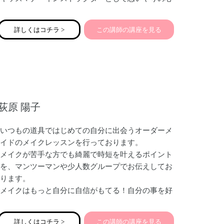
が身につくキッズマナーや、キッズテーブルマナー
（ママ向け・親子向け）、公共の場でのマナー、友
詳しくはコチラ >
この講師の講座を見る
だちと仲良くできるマナー・新一年生向けの準備講
座などをお伝えしております。特にキッズテーブル
マナーのお箸の使い方講座は人気です。
また、ママ起業家のみなさんにこそ必要な親しみ＆
エレガントビジネスマナーや印象アップをお伝えし
荻原 陽子
ております。
思いやりに溢れた講座を開催しております♡
いつもの道具ではじめての自分に出会うオーダーメ
イドのメイクレッスンを行っております。
メイクが苦手な方でも綺麗で時短を叶えるポイント
を、マンツーマンや少人数グループでお伝えしてお
ります。
メイクはもっと自分に自信がもてる！自分の事を好
きになる為のツールです。
型にはめたものではなく「似合う✖️なりたい」を擦
詳しくはコチラ >
この講師の講座を見る