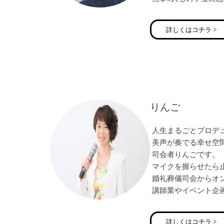
た。
しかし、入院生活で
詳しくはコチラ >
この現代社会におい
切迫早産で入院する
パーソナルトレーナ
その後、アンダーリ
【全ての女性に彩り
【アンダーリップト
りんご
【ズボラでも楽しめ
【親子の絆を深める
人生まるごとプロデ
美声が奏でる幸せ空
司会者りんごです。
マイクを握らせたら
婚礼葬儀司会からオ
講師業やイベント企
現在はバージンロー
ご縁ナビゲーター結婚相
詳しくはコチラ >