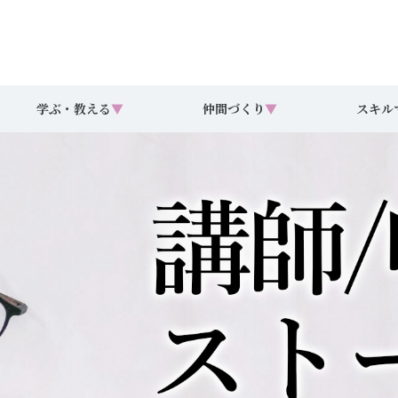
学ぶ・教える
▼
仲間づくり
▼
スキル