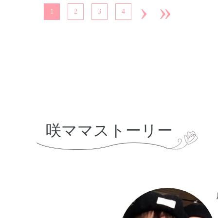
›
»
1
2
3
4
咲ママストーリー