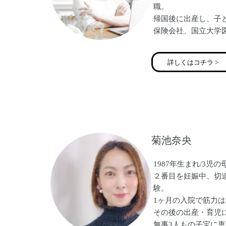
職。
帰国後に出産し、子
保険会社、国立大学
して勤務。
その後、より自分の
詳しくはコチラ >
き方をしたいと考え、
なる。
現在、事務的なサポ
細かく伴走サポート
支援するフリーラン
の母。
菊池奈央
1987年生まれ/3児の
２番目を妊娠中、切
験。
1ヶ月の入院で筋力
その後の出産・育児
無事3人もの子宝に