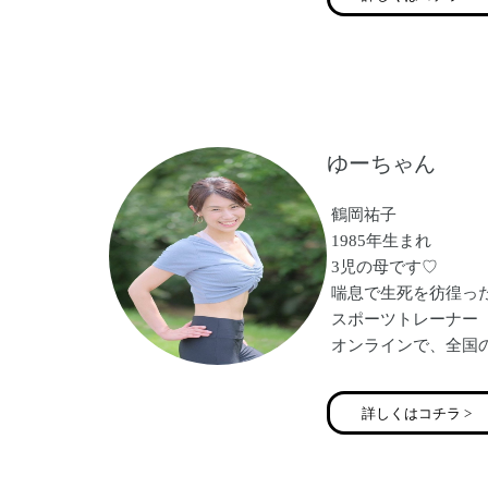
とプロデュースも営
「伝える力」をマス
たくさんのママの夢
全開パワーで務めさ
ゆーちゃん
鶴岡祐子
1985年生まれ
3児の母です♡
喘息で生死を彷徨っ
スポーツトレーナー
オンラインで、全国
をさせて頂いていま
痩せて、くびれがで
詳しくはコチラ >
尿もれがなくなった
肩こり腰痛がなくな
ホルモンバランスが