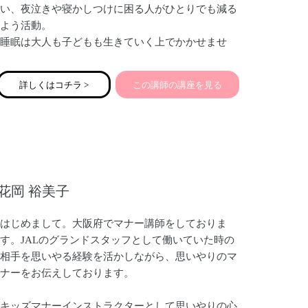
い、夜泣きや寝かしつけに困る人がひとりでも減る
よう活動。
睡眠は大人も子どもも生きていく上でかかせませ
ん。育児中のママパパの睡眠不足は仕事やメンタル
家庭全体に影響があります。家族みんなが健康的で
詳しくはコチラ >
この講師の講座を見る
ハッピーに過ごすため、子どものより良い将来のた
めに良質な睡眠習慣を！
花岡 裕美子
はじめまして。大阪府でマナー講師をしておりま
す。JALのグランドスタッフとして働いていた時の
相手を思いやる経験を活かしながら、思いやりのマ
ナーをお伝えしております。
キッズマナーインストラクターとして思いやりの心